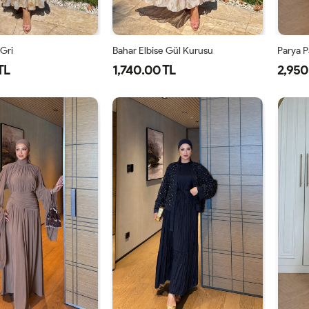
 Gri
Bahar Elbise Gül Kurusu
Parya P
TL
1,740.00 TL
2,950
1-
2-
1-
2-
38-
42-
38-
42-
40
44
40
44