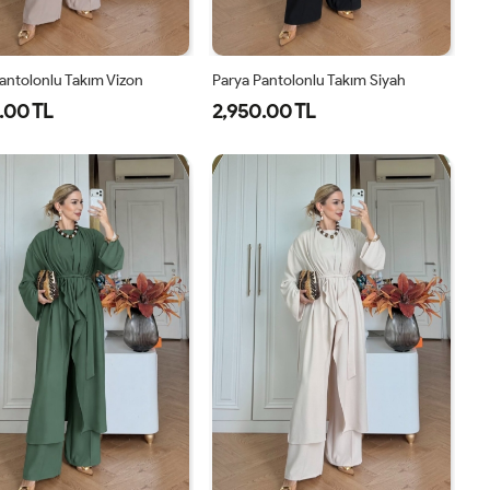
antolonlu Takım Vizon
Parya Pantolonlu Takım Siyah
.00 TL
2,950.00 TL
1-
2-
3-
1-
2-
3-
38-
42-
46-
38-
42-
46-
40
44
48
40
44
48