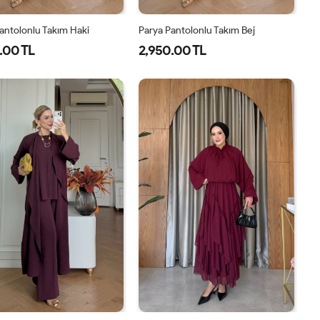
antolonlu Takım Haki
Parya Pantolonlu Takım Bej
.00 TL
2,950.00 TL
1-
2-
3-
1-
2-
3-
38-
42-
46-
38-
42-
46-
40
44
48
40
44
48