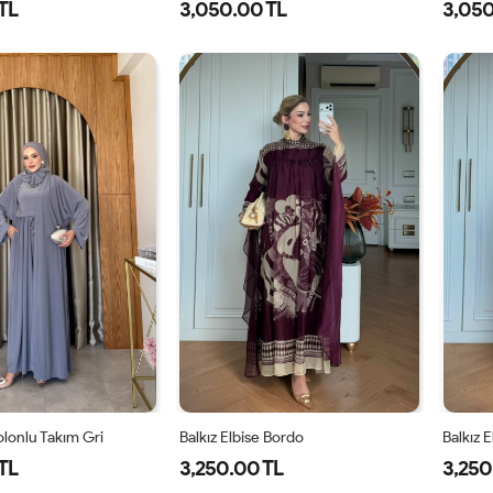
TL
3,050.00 TL
3,050
1-
2-
38
40
42
44
46
3
38-
42-
40
44
lonlu Takım Gri
Balkız Elbise Bordo
Balkız 
TL
3,250.00 TL
3,250