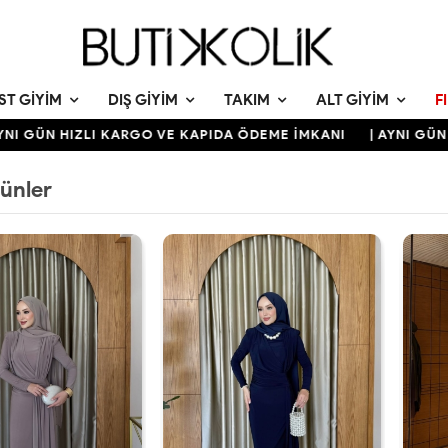
ST GIYIM
DIŞ GIYIM
TAKIM
ALT GIYIM
F
N HIZLI KARGO VE KAPIDA ÖDEME İMKANI
| AYNI GÜN HIZLI
rünler