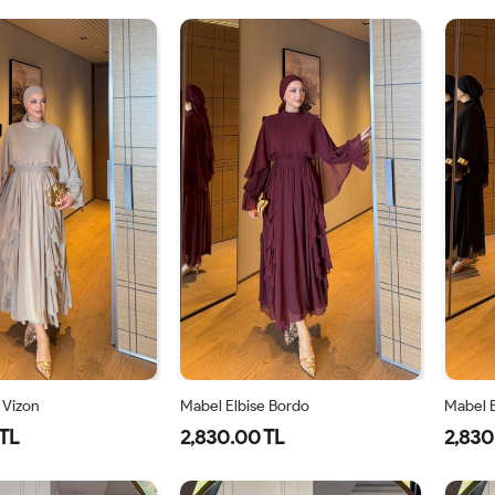
1-
2-
1-
2-
38-
42-
38-
42-
40
44
40
44
 Vizon
Mabel Elbise Bordo
Mabel E
TL
2,830.00 TL
2,830
40
42
44
38
40
42
44