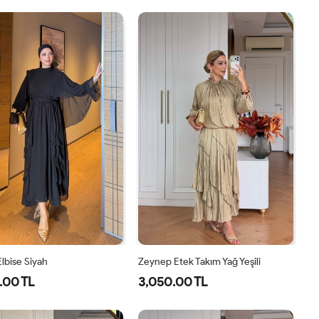
1-
2-
40
42
44
46
38-
42-
40
44
lbise Siyah
Zeynep Etek Takım Yağ Yeşili
.00 TL
3,050.00 TL
38
40
42
44
1-
2-