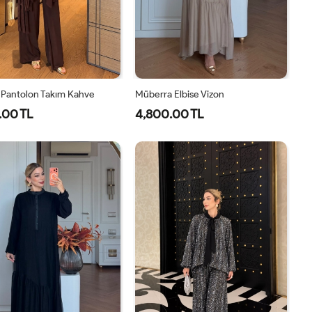
 Pantolon Takım Kahve
Müberra Elbise Vizon
.00 TL
4,800.00 TL
1-
2-
1-
2-
38-
42-
40-
46-
40
44
42-
48-
44
50