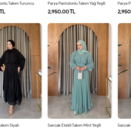
lonlu Takım Turuncu
Parya Pantolonlu Takım Yağ Yeşili
Parya P
TL
2,950.00 TL
2,950
-
2-
3-
1-
2-
3-
8-
42-
46-
38-
42-
46-
0
44
48
40
44
48
 Takım Siyah
Sancak Etekli Takım Mint Yeşili
Sancak 