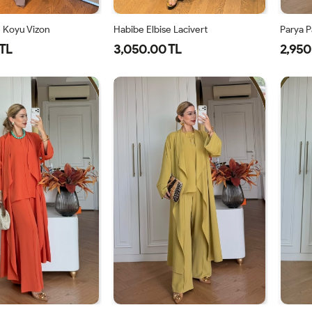
e Koyu Vizon
Habibe Elbise Lacivert
Parya P
TL
3,050.00 TL
2,950
40
42
44
38
40
42
44