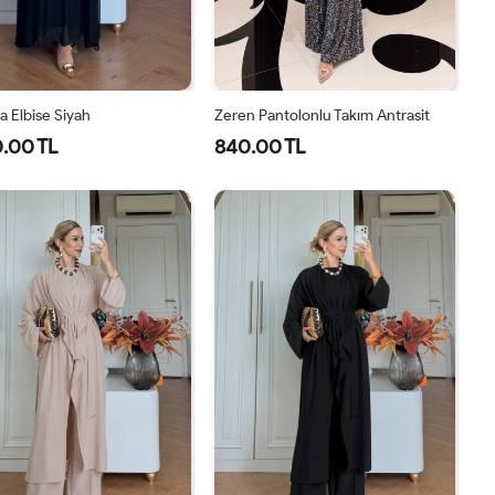
 Elbise Siyah
Zeren Pantolonlu Takım Antrasit
.00 TL
840.00 TL
1-
2-
1-
2-
3-
4-
40-
46-
38-
42-
44-
48-
42-
48-
40
44
46
50
44
50