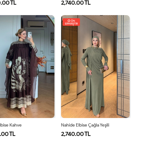
.00 TL
2,740.00 TL
8
40
42
44
46
1-
2-
38-
42-
ÖN
SİPARİŞTİR
40
44
Elbise Kahve
Nahide Elbise Çağla Yeşili
.00 TL
2,740.00 TL