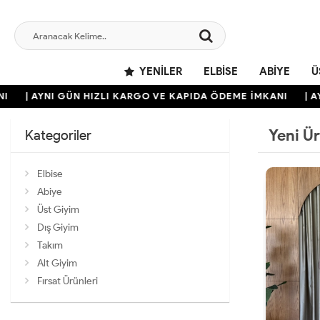
YENILER
ELBISE
ABIYE
Ü
AYNI GÜN HIZLI KARGO VE KAPIDA ÖDEME İMKANI
| AYNI GÜ
Yeni Ü
Kategoriler
Elbise
Abiye
Üst Giyim
Dış Giyim
Takım
Alt Giyim
Fırsat Ürünleri