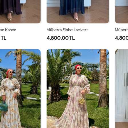
ise Kahve
Müberra Elbise Lacivert
Müberra
 TL
4,800.00 TL
4,800
1-
2-
1-
2-
40-
46-
40-
46-
42-
48-
42-
48-
44
50
44
50