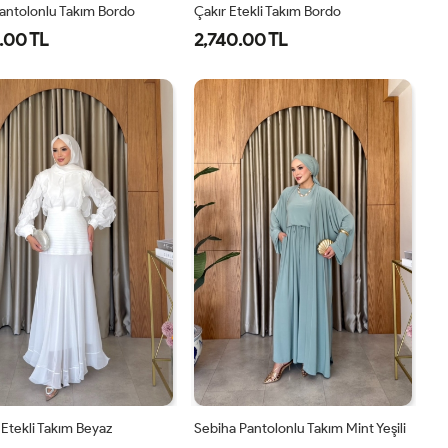
antolonlu Takım Bordo
Çakır Etekli Takım Bordo
.00 TL
2,740.00 TL
1-
2-
3-
1-
2-
38-
42-
46-
38-
42-
40
44
48
40
44
Etekli Takım Beyaz
Sebiha Pantolonlu Takım Mint Yeşili