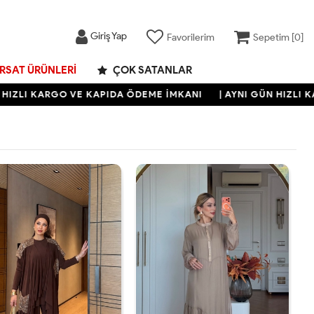
Giriş Yap
Favorilerim
Sepetim [
0
]
IRSAT ÜRÜNLERI
ÇOK SATANLAR
 KARGO VE KAPIDA ÖDEME İMKANI
| AYNI GÜN HIZLI KARGO 