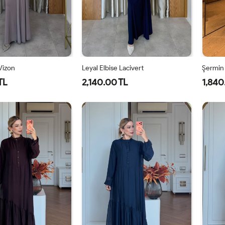
 Vizon
Leyal Elbise Lacivert
Şermin
TL
2,140.00 TL
1,840
0
42
44
46
38
40
42
44
46