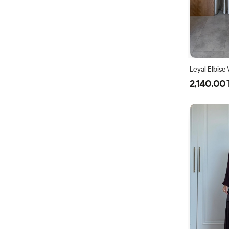
Leyal Elbise
2,140.00 
38
4