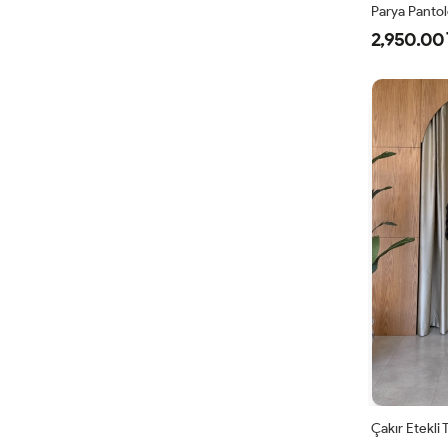
Parya Panto
2,950.00 
1
3
4
Çakır Etekli