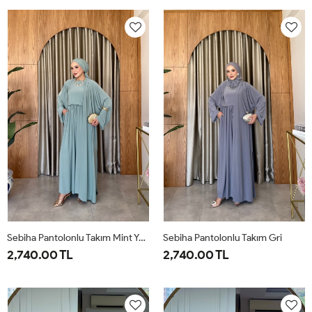
38
40
42
44
46
38
40
42
44
46
Sebiha Pantolonlu Takım Mint Yeşili
Sebiha Pantolonlu Takım Gri
2,740.00 TL
2,740.00 TL
1-
2-
1-
2-
38-
42-
38-
42-