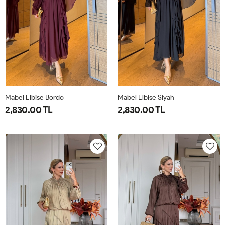
Mabel Elbise Bordo
Mabel Elbise Siyah
2,830.00 TL
2,830.00 TL
38
40
42
44
38
40
42
44