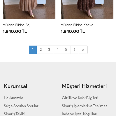
Müjgan Elbise Bej
Müjgan Elbise Kahve
1,840.00 TL
1,840.00 TL
38
40
42
44
38
40
42
44
1
2
3
4
5
6
Kurumsal
Müşteri Hizmetleri
Hakkımızda
Gizlilik ve Kvkk Bilgileri
Sıkça Sorulan Sorular
Sipariş İşlemleri ve Teslimat
Sipariş Takibi
İade ve İptal Koşulları