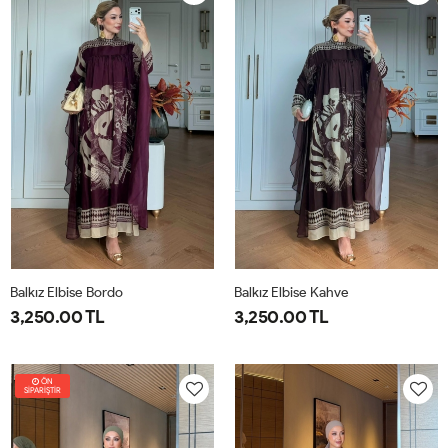
40
44
40
44
Balkız Elbise Bordo
Balkız Elbise Kahve
3,250.00 TL
3,250.00 TL
1-
2-
1-
2-
38-
42-
38-
42-
ÖN
SİPARİŞTİR
40
44
40
44