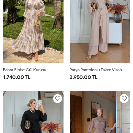
42
Bahar Elbise Gül Kurusu
Parya Pantolonlu Takım Vizon
1,740.00 TL
2,950.00 TL
1-
2-
1-
2-
3-
38-
42-
38-
42-
46-
40
44
40
44
48