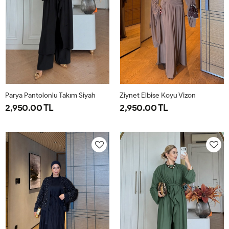
Parya Pantolonlu Takım Siyah
Ziynet Elbise Koyu Vizon
2,950.00 TL
2,950.00 TL
1-
2-
3-
38
40
42
44
38-
42-
46-
40
44
48