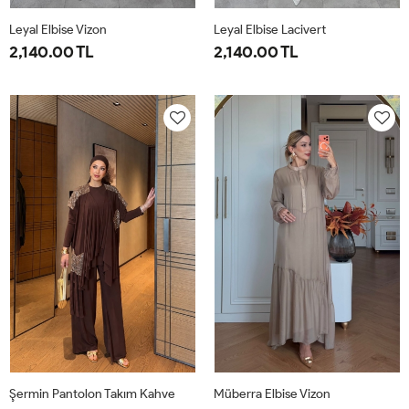
Leyal Elbise Vizon
Leyal Elbise Lacivert
2,140.00 TL
2,140.00 TL
38
40
42
44
46
38
40
42
44
46
Şermin Pantolon Takım Kahve
Müberra Elbise Vizon