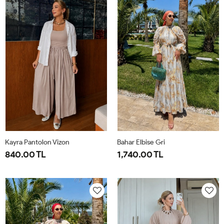
44
50
Kayra Pantolon Vizon
Bahar Elbise Gri
840.00 TL
1,740.00 TL
2-
S-
1-
2-
42-
M-
38-
42-
44-
38-
40
44
46
40-