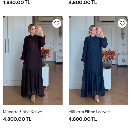
1,840.00 TL
4,800.00 TL
1-
2-
1-
2-
38-
42-
40-
46-
40
44
42-
48-
44
50
Müberra Elbise Kahve
Müberra Elbise Lacivert
4,800.00 TL
4,800.00 TL
1-
2-
1-
2-