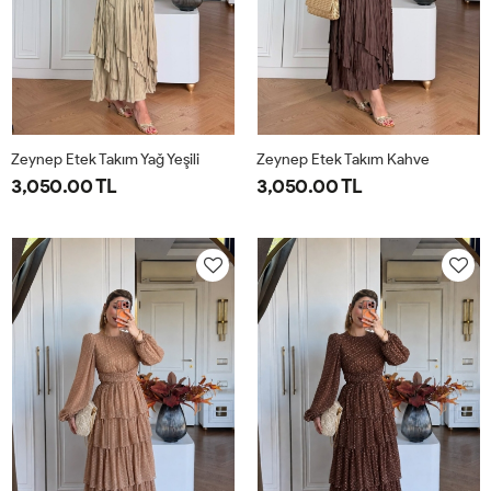
Zeynep Etek Takım Yağ Yeşili
Zeynep Etek Takım Kahve
3,050.00 TL
3,050.00 TL
1-
2-
1-
2-
38-
42-
38-
42-
40-
44-
40-
44-
42
46
42
46