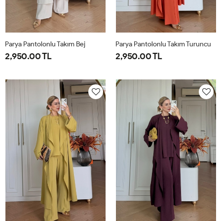
Parya Pantolonlu Takım Bej
Parya Pantolonlu Takım Turuncu
2,950.00 TL
2,950.00 TL
1-
2-
3-
1-
2-
3-
38-
42-
46-
38-
42-
46-
40
44
48
40
44
48