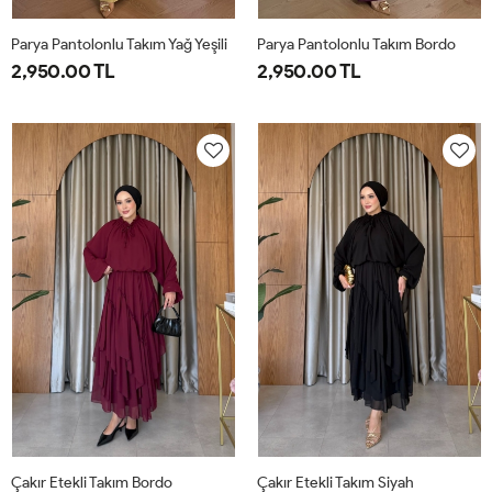
Parya Pantolonlu Takım Yağ Yeşili
Parya Pantolonlu Takım Bordo
2,950.00 TL
2,950.00 TL
1-
2-
3-
1-
2-
3-
38-
42-
46-
38-
42-
46-
40
44
48
40
44
48
Çakır Etekli Takım Bordo
Çakır Etekli Takım Siyah