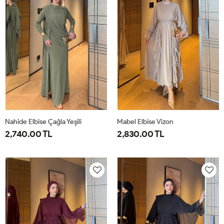
Nahide Elbise Çağla Yeşili
Mabel Elbise Vizon
2,740.00 TL
2,830.00 TL
40
42
44
46
38
40
42
44