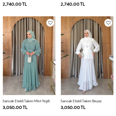
2,740.00 TL
2,740.00 TL
1-
2-
1-
2-
38-
42-
38-
42-
40
44
40
44
Sancak Etekli Takım Mint Yeşili
Sancak Etekli Takım Beyaz
3,050.00 TL
3,050.00 TL