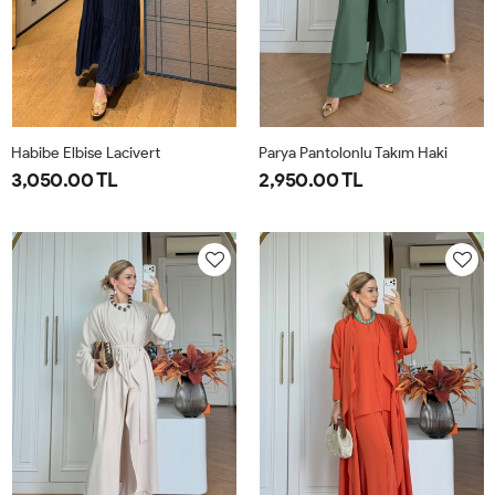
Habibe Elbise Lacivert
Parya Pantolonlu Takım Haki
3,050.00 TL
2,950.00 TL
38
40
42
44
1-
2-
3-
38-
42-
46-
40
44
48