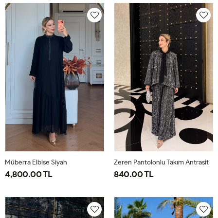
40-
46-
40-
46-
42-
48-
42-
48-
44
50
44
50
Müberra Elbise Siyah
Zeren Pantolonlu Takım Antrasit
4,800.00 TL
840.00 TL
1-
2-
1-
2-
3-
4-
40-
46-
38-
42-
44-
48-
42-
48-
40
44
46
50