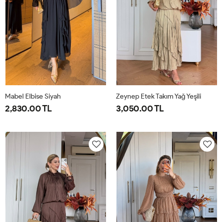
Mabel Elbise Siyah
Zeynep Etek Takım Yağ Yeşili
2,830.00 TL
3,050.00 TL
38
40
42
44
1-
2-
38-
42-
40-
44-
42
46