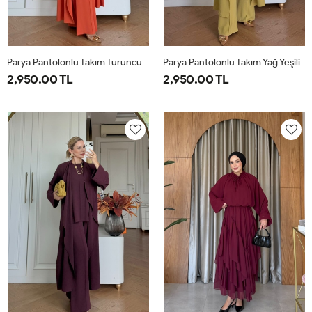
Parya Pantolonlu Takım Turuncu
Parya Pantolonlu Takım Yağ Yeşili
2,950.00 TL
2,950.00 TL
1-
2-
3-
1-
2-
3-
38-
42-
46-
38-
42-
46-
40
44
48
40
44
48