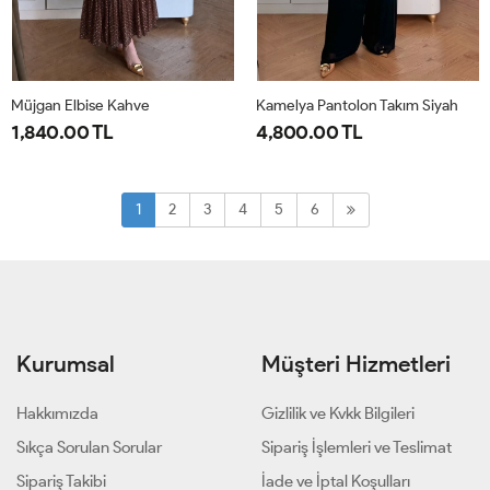
Müjgan Elbise Kahve
Kamelya Pantolon Takım Siyah
1,840.00 TL
4,800.00 TL
38
40
42
44
1-
2-
38-
44-
1
2
3
4
5
6
40-
46-
42
48
Kurumsal
Müşteri Hizmetleri
Hakkımızda
Gizlilik ve Kvkk Bilgileri
Sıkça Sorulan Sorular
Sipariş İşlemleri ve Teslimat
Sipariş Takibi
İade ve İptal Koşulları