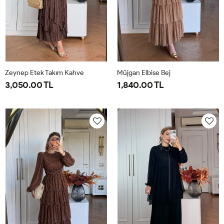
Zeynep Etek Takım Kahve
Müjgan Elbise Bej
3,050.00 TL
1,840.00 TL
1-
2-
38
40
42
44
38-
42-
40-
44-
42
46