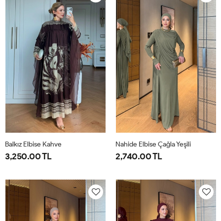
40
44
40
44
Balkız Elbise Kahve
Nahide Elbise Çağla Yeşili
3,250.00 TL
2,740.00 TL
1-
2-
40
42
44
46
38-
42-
40
44