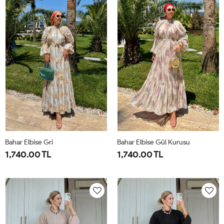
44
50
Bahar Elbise Gri
Bahar Elbise Gül Kurusu
1,740.00 TL
1,740.00 TL
1-
2-
1-
2-
38-
42-
38-
42-
40
44
40
44