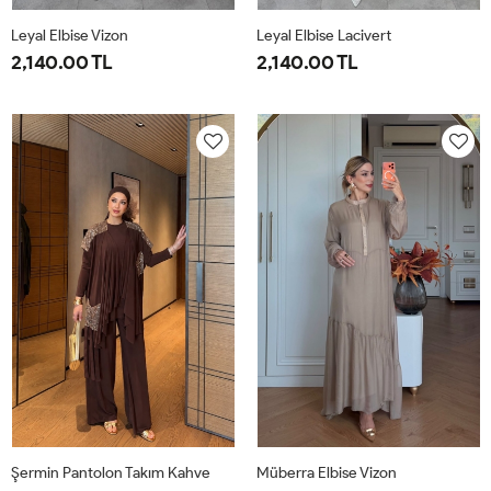
Leyal Elbise Vizon
Leyal Elbise Lacivert
2,140.00 TL
2,140.00 TL
38
40
42
44
46
38
40
42
44
46
Şermin Pantolon Takım Kahve
Müberra Elbise Vizon