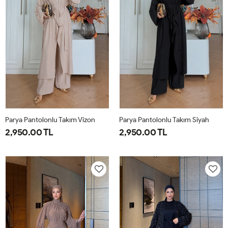
Parya Pantolonlu Takım Vizon
Parya Pantolonlu Takım Siyah
2,950.00 TL
2,950.00 TL
1-
2-
3-
1-
2-
3-
38-
42-
46-
38-
42-
46-
40
44
48
40
44
48