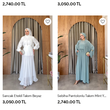
2,740.00 TL
3,050.00 TL
1-
2-
38
40
42
44
46
38-
42-
40
44
Sancak Etekli Takım Beyaz
Sebiha Pantolonlu Takım Mint Yeşili
3,050.00 TL
2,740.00 TL