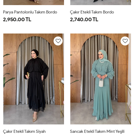
Parya Pantolonlu Takım Bordo
Çakır Etekli Takım Bordo
2,950.00 TL
2,740.00 TL
1-
2-
3-
1-
2-
38-
42-
46-
38-
42-
40
44
48
40
44
Çakır Etekli Takım Siyah
Sancak Etekli Takım Mint Yeşili