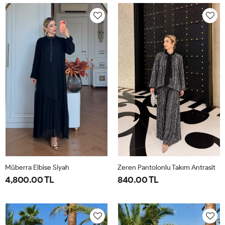
40-
46-
40-
46-
42-
48-
42-
48-
44
50
44
50
Müberra Elbise Siyah
Zeren Pantolonlu Takım Antrasit
4,800.00 TL
840.00 TL
1-
2-
1-
2-
3-
4-
40-
46-
38-
42-
44-
48-
42-
48-
40
44
46
50