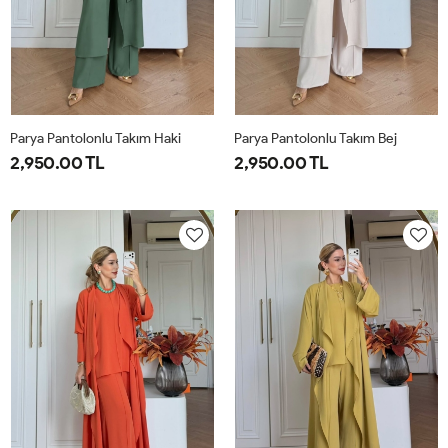
Parya Pantolonlu Takım Haki
Parya Pantolonlu Takım Bej
2,950.00 TL
2,950.00 TL
1-
2-
3-
1-
2-
3-
38-
42-
46-
38-
42-
46-
40
44
48
40
44
48