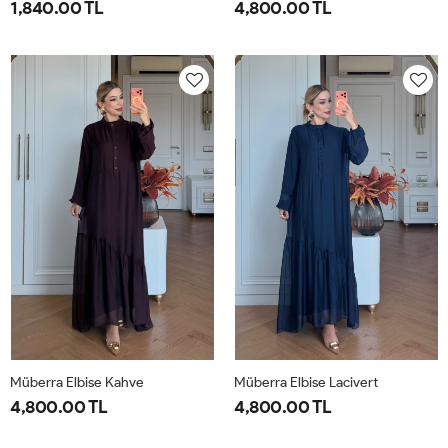
1,840.00 TL
4,800.00 TL
1-
2-
1-
2-
38-
42-
40-
46-
40
44
42-
48-
44
50
Müberra Elbise Kahve
Müberra Elbise Lacivert
4,800.00 TL
4,800.00 TL
1-
2-
1-
2-