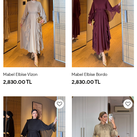
Mabel Elbise Vizon
Mabel Elbise Bordo
2,830.00 TL
2,830.00 TL
38
40
42
44
38
40
42
44