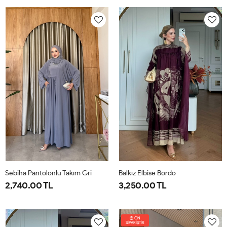
38
40
42
44
46
1-
2-
38-
42-
40
44
Sebiha Pantolonlu Takım Gri
Balkız Elbise Bordo
2,740.00 TL
3,250.00 TL
1-
2-
1-
2-
38-
42-
38-
42-
ÖN
SİPARİŞTİR