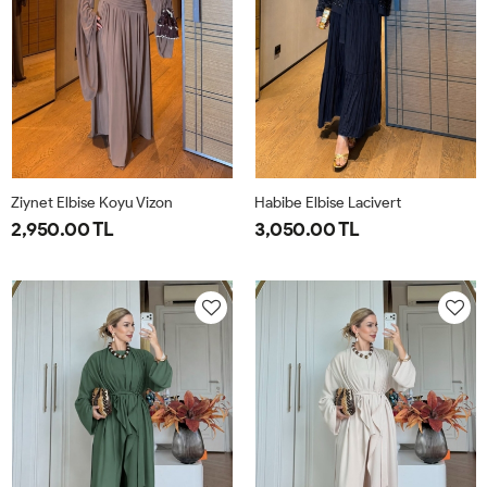
Ziynet Elbise Koyu Vizon
Habibe Elbise Lacivert
2,950.00 TL
3,050.00 TL
38
40
42
44
38
40
42
44