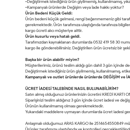
•Değiştirmek istediğiniz ürün giyilmemiş, kullanılmamış, y
•Kampanyalı ürünlerde Değişim veya İade hakkı yoktur?
Ürün Bedeni Küçük Geldi:
Ürün bedeni küçük gelmesi, rengi beğenmemeniz gibi ta
gerekmektedir. Ürün tarafımıza ulaştığında tarafınıza bilgil
kargo ücreti alıcı müşteriye aittir.
Ürün kusurlu veya hatalı geldi.
Tarafımızdan kaynaklanan durumlarda 0532 419 58 30 numaral
kargo ile gönderebilirsiniz. Değiştirilen ürün ücretsiz bir şekild
Başka bir ürün alabilir miyim?
Müşterilerimiz, ürünü teslim aldığı gün dahil 3 gün içinde de
Değiştirmek istediğiniz ürün giyilmemiş, kullanılmamış, et
Kampanyalı ve outlet ürünlerde ürünlerde DEĞİŞİM ve İ
ÜCRET İADESİ TALEBİNDE NASIL BULUNABİLİRİM?
Satın almış olduğunuz ürünlerinizin ücretini KREDİ KARTI
Siparişinizi teslim aldığınız 3 gün içinde ücret iadesi ve deği
Ürünün kullanılmamış olması gerekmektedir.
Yukarıdaki maddelere uymayan durumlarda ücret iadesi gerçe
Anlaşmalı olduğumuz ARAS KARGO ile 2514654550849 müşter
Ürünler tarafımıza ulaştığında ve kontrolleri gerçekleştiğinde