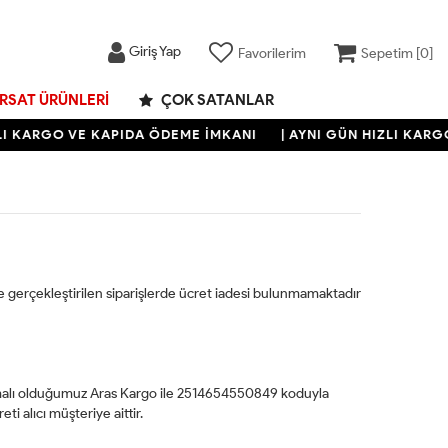
Giriş Yap
Favorilerim
Sepetim [
0
]
IRSAT ÜRÜNLERI
ÇOK SATANLAR
LI KARGO VE KAPIDA ÖDEME İMKANI
| AYNI GÜN HIZLI KARG
 gerçekleştirilen siparişlerde ücret iadesi bulunmamaktadır
şmalı olduğumuz Aras Kargo ile 2514654550849 koduyla
i alıcı müşteriye aittir.