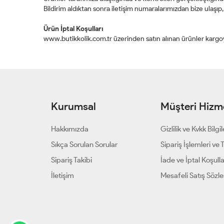
Bildirim aldıktan sonra iletişim numaralarımızdan bize ulaşı
Ürün İptal Koşulları
www.butikkolik.com.tr üzerinden satın alınan ürünler kargoya
Kurumsal
Müşteri Hizme
Hakkımızda
Gizlilik ve Kvkk Bilgil
Sıkça Sorulan Sorular
Sipariş İşlemleri ve 
Sipariş Takibi
İade ve İptal Koşulla
İletişim
Mesafeli Satış Sözl