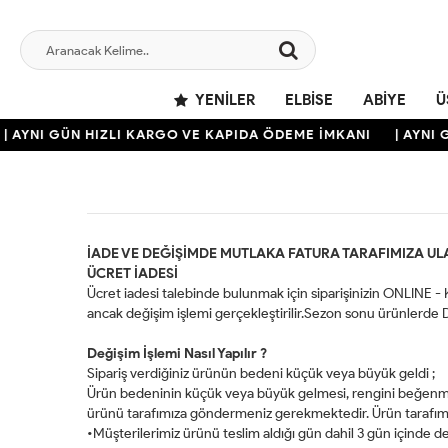
YENILER
ELBISE
ABIYE
Ü
| AYNI GÜN HIZLI KARGO VE KAPIDA ÖDEME İMKANI
| AYNI 
İADE VE DEĞİŞİMDE MUTLAKA FATURA TARAFIMIZA UL
ÜCRET İADESİ
Ücret iadesi talebinde bulunmak için siparişinizin ONLINE 
ancak değişim işlemi gerçekleştirilir.Sezon sonu ürünlerde 
Değişim İşlemi Nasıl Yapılır ?
Sipariş verdiğiniz ürünün bedeni küçük veya büyük geldi ;
Ürün bedeninin küçük veya büyük gelmesi, rengini beğenme
ürünü tarafımıza göndermeniz gerekmektedir. Ürün tarafımıza u
•Müşterilerimiz ürünü teslim aldığı gün dahil 3 gün içinde d