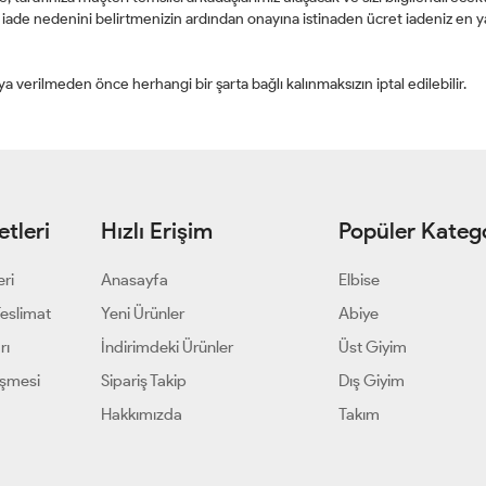
p, iade nedenini belirtmenizin ardından onayına istinaden ücret iadeniz en
 verilmeden önce herhangi bir şarta bağlı kalınmaksızın iptal edilebilir.
tleri
Hızlı Erişim
Popüler Katego
eri
Anasayfa
Elbise
Teslimat
Yeni Ürünler
Abiye
rı
İndirimdeki Ürünler
Üst Giyim
eşmesi
Sipariş Takip
Dış Giyim
Hakkımızda
Takım