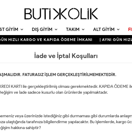
ST GIYIM
DIŞ GIYIM
TAKIM
ALT GIYIM
F
GÜN HIZLI KARGO VE KAPIDA ÖDEME İMKANI
| AYNI GÜN HIZ
İade ve İptal Koşulları
AŞMALIDIR. FATURASIZ İŞLEM GERÇEKLEŞTİRİLMEMEKTEDİR.
- KREDİ KARTI ile gerçekleştirilmiş olması gerekmektedir. KAPIDA ÖDEME ile
Değişim ve İade sadece kusurlu olan ürünlerde yapılmaktadır.
meniz veya üzerinizde istediğiniz gibi durmaması gibi durumlarda anla
laştığında tarafınıza bilgilendirme yapılacaktır. Bu işlemlerde, kargo ücret
eğişim hakkına sahiptir?