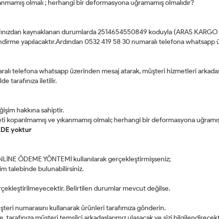
ıkanmamış olmalı ; herhangi bir deformasyona uğramamış olmalıdır?
rafınızdan kaynaklanan durumlarda 2514654550849 koduyla (ARAS KARGO
endirme yapılacaktır.Ardından 0532 419 58 30 numaralı telefona whatsapp üz
ı telefona whatsapp üzerinden mesaj atarak, müşteri hizmetleri arkadaşla
e tarafınıza iletilir.
ğişim hakkına sahiptir.
iketi koparılmamış ve yıkanmamış olmalı; herhangi bir deformasyona uğramış
ADE yoktur
 ONLİNE ÖDEME YÖNTEMİ kullanılarak gerçekleştirmişseniz;
şim talebinde bulunabilirsiniz.
kleştirilmeyecektir. Belirtilen durumlar mevcut değilse.
i numarasını kullanarak ürünleri tarafımıza gönderin.
, tarafınıza müşteri temsilci arkadaşlarımız ulaşacak ve sizi bilgilendirecekt