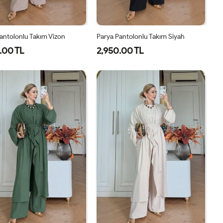
antolonlu Takım Vizon
Parya Pantolonlu Takım Siyah
.00 TL
2,950.00 TL
1-
2-
3-
1-
2-
3-
38-
42-
46-
38-
42-
46-
40
44
48
40
44
48