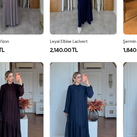
 Vizon
Leyal Elbise Lacivert
Şermin
TL
2,140.00 TL
1,840
0
42
44
46
38
40
42
44
46