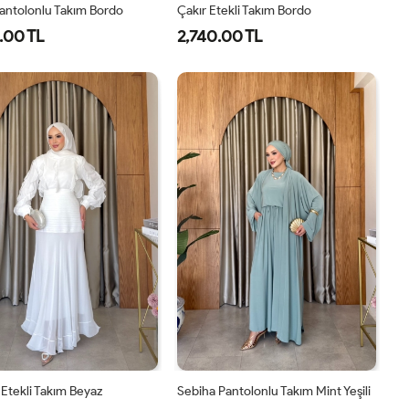
antolonlu Takım Bordo
Çakır Etekli Takım Bordo
.00 TL
2,740.00 TL
1-
2-
3-
1-
2-
38-
42-
46-
38-
42-
40
44
48
40
44
Etekli Takım Beyaz
Sebiha Pantolonlu Takım Mint Yeşili