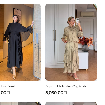
1-
2-
40
42
44
46
38-
42-
40
44
lbise Siyah
Zeynep Etek Takım Yağ Yeşili
.00 TL
3,050.00 TL
38
40
42
44
1-
2-