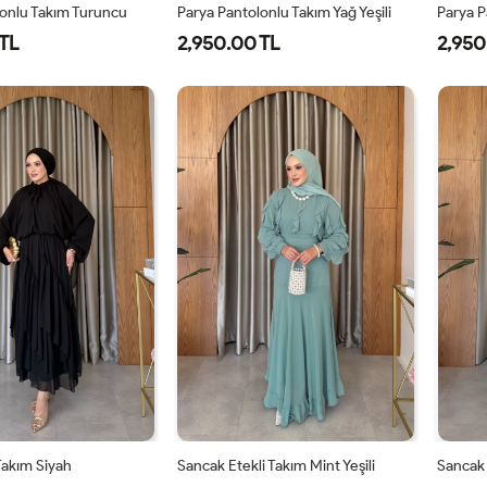
lonlu Takım Turuncu
Parya Pantolonlu Takım Yağ Yeşili
Parya P
TL
2,950.00 TL
2,950
-
2-
3-
1-
2-
3-
8-
42-
46-
38-
42-
46-
0
44
48
40
44
48
 Takım Siyah
Sancak Etekli Takım Mint Yeşili
Sancak 