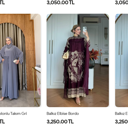
TL
3,050.00 TL
3,050
1-
2-
38
40
42
44
46
3
38-
42-
40
44
lonlu Takım Gri
Balkız Elbise Bordo
Balkız 
TL
3,250.00 TL
3,250