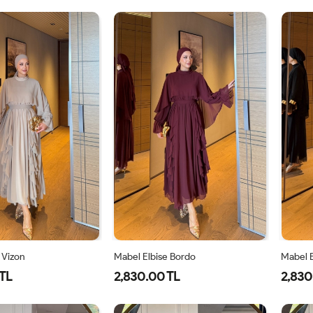
1-
2-
1-
2-
38-
42-
38-
42-
40
44
40
44
 Vizon
Mabel Elbise Bordo
Mabel E
TL
2,830.00 TL
2,830
40
42
44
38
40
42
44