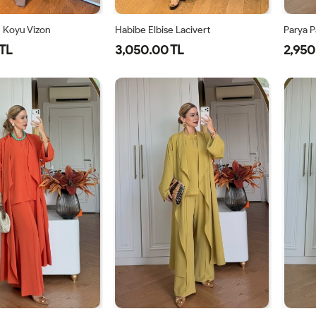
e Koyu Vizon
Habibe Elbise Lacivert
Parya P
TL
3,050.00 TL
2,950
40
42
44
38
40
42
44