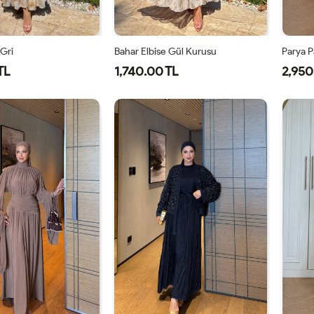
 Gri
Bahar Elbise Gül Kurusu
Parya P
TL
1,740.00 TL
2,950
1-
2-
1-
2-
38-
42-
38-
42-
40
44
40
44