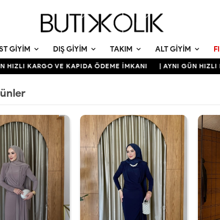
ST GIYIM
DIŞ GIYIM
TAKIM
ALT GIYIM
F
I KARGO VE KAPIDA ÖDEME İMKANI
| AYNI GÜN HIZLI KARGO
rünler