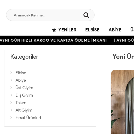
YENILER
ELBISE
ABIYE
Ü
ÜN HIZLI KARGO VE KAPIDA ÖDEME İMKANI
| AYNI GÜN HIZL
Yeni Ü
Kategoriler
Elbise
Abiye
Üst Giyim
Dış Giyim
Takım
Alt Giyim
Fırsat Ürünleri