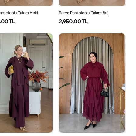
antolonlu Takım Haki
Parya Pantolonlu Takım Bej
.00 TL
2,950.00 TL
1-
2-
3-
1-
2-
3-
38-
42-
46-
38-
42-
46-
40
44
48
40
44
48