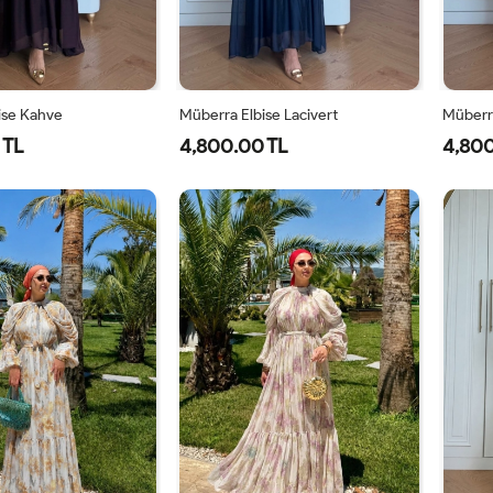
ise Kahve
Müberra Elbise Lacivert
Müberra
 TL
4,800.00 TL
4,800
1-
2-
1-
2-
40-
46-
40-
46-
42-
48-
42-
48-
44
50
44
50