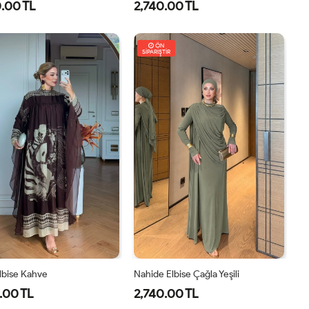
.00 TL
2,740.00 TL
8
40
42
44
46
1-
2-
38-
42-
ÖN
SİPARİŞTİR
40
44
Elbise Kahve
Nahide Elbise Çağla Yeşili
.00 TL
2,740.00 TL