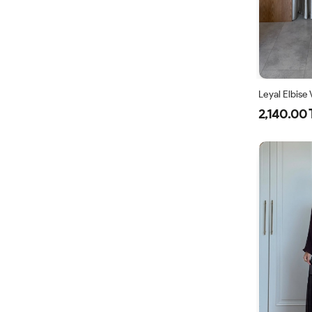
Leyal Elbise
2,140.00 
38
4