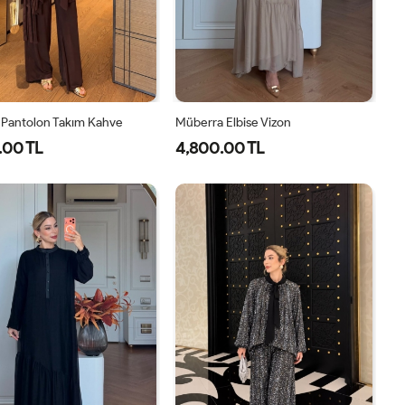
 Pantolon Takım Kahve
Müberra Elbise Vizon
.00 TL
4,800.00 TL
1-
2-
1-
2-
38-
42-
40-
46-
40
44
42-
48-
44
50