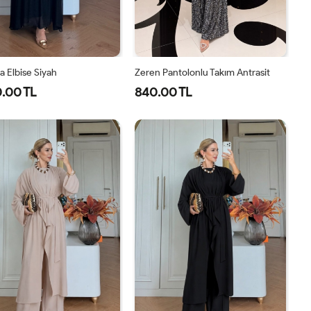
 Elbise Siyah
Zeren Pantolonlu Takım Antrasit
.00 TL
840.00 TL
1-
2-
1-
2-
3-
4-
40-
46-
38-
42-
44-
48-
42-
48-
40
44
46
50
44
50