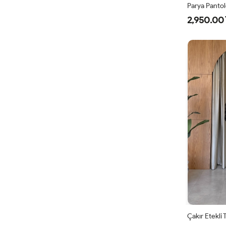
Parya Panto
2,950.00 
1
3
4
Çakır Etekli