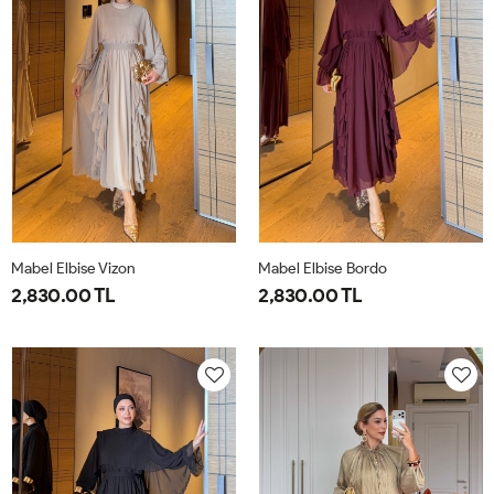
Mabel Elbise Vizon
Mabel Elbise Bordo
2,830.00 TL
2,830.00 TL
38
40
42
44
38
40
42
44