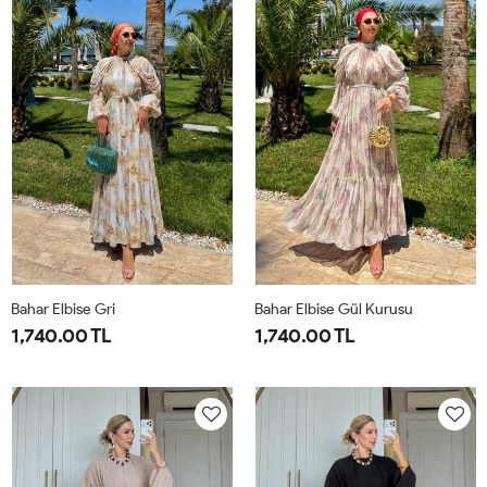
44
50
Bahar Elbise Gri
Bahar Elbise Gül Kurusu
1,740.00 TL
1,740.00 TL
1-
2-
1-
2-
38-
42-
38-
42-
40
44
40
44