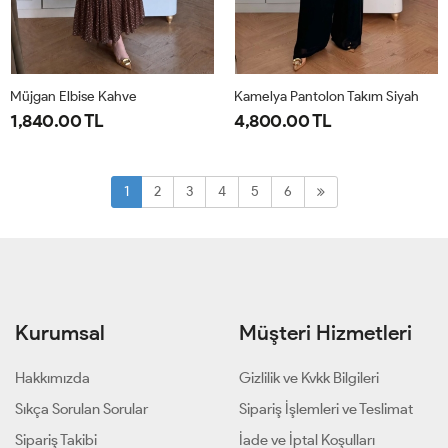
Müjgan Elbise Kahve
Kamelya Pantolon Takım Siyah
1,840.00 TL
4,800.00 TL
38
40
42
44
1-
2-
38-
44-
1
2
3
4
5
6
40-
46-
42
48
Kurumsal
Müşteri Hizmetleri
Hakkımızda
Gizlilik ve Kvkk Bilgileri
Sıkça Sorulan Sorular
Sipariş İşlemleri ve Teslimat
Sipariş Takibi
İade ve İptal Koşulları