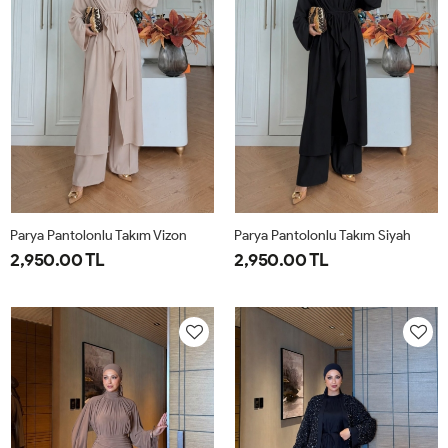
Parya Pantolonlu Takım Vizon
Parya Pantolonlu Takım Siyah
2,950.00 TL
2,950.00 TL
1-
2-
3-
1-
2-
3-
38-
42-
46-
38-
42-
46-
40
44
48
40
44
48