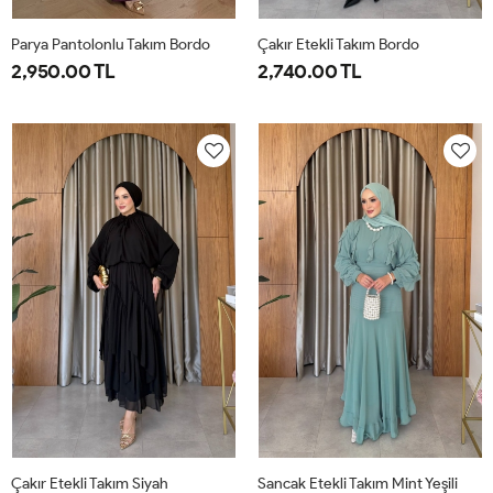
Parya Pantolonlu Takım Bordo
Çakır Etekli Takım Bordo
2,950.00 TL
2,740.00 TL
1-
2-
3-
1-
2-
38-
42-
46-
38-
42-
40
44
48
40
44
Çakır Etekli Takım Siyah
Sancak Etekli Takım Mint Yeşili