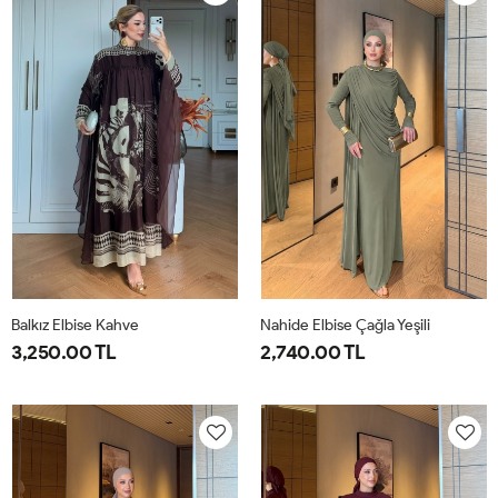
40
44
40
44
Balkız Elbise Kahve
Nahide Elbise Çağla Yeşili
3,250.00 TL
2,740.00 TL
1-
2-
40
42
44
46
38-
42-
40
44