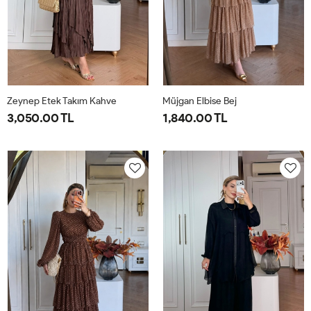
Zeynep Etek Takım Kahve
Müjgan Elbise Bej
3,050.00 TL
1,840.00 TL
1-
2-
38
40
42
44
38-
42-
40-
44-
42
46