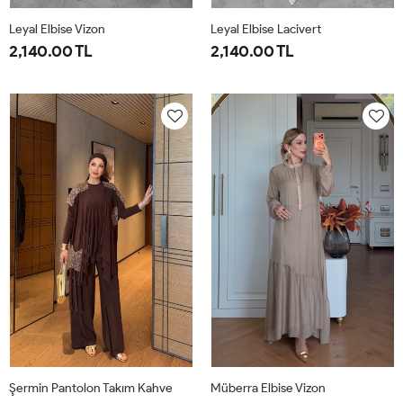
Leyal Elbise Vizon
Leyal Elbise Lacivert
2,140.00 TL
2,140.00 TL
38
40
42
44
46
38
40
42
44
46
Şermin Pantolon Takım Kahve
Müberra Elbise Vizon