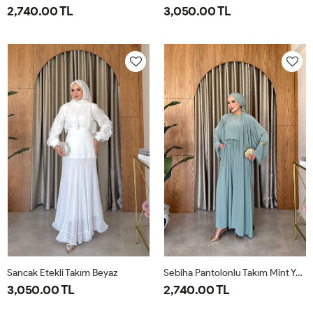
2,740.00 TL
3,050.00 TL
1-
2-
38
40
42
44
46
38-
42-
40
44
Sancak Etekli Takım Beyaz
Sebiha Pantolonlu Takım Mint Yeşili
3,050.00 TL
2,740.00 TL