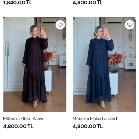
1,840.00 TL
4,800.00 TL
1-
2-
1-
2-
38-
42-
40-
46-
40
44
42-
48-
44
50
Müberra Elbise Kahve
Müberra Elbise Lacivert
4,800.00 TL
4,800.00 TL
1-
2-
1-
2-