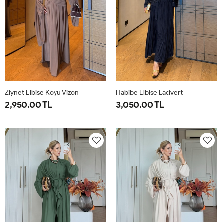
Ziynet Elbise Koyu Vizon
Habibe Elbise Lacivert
2,950.00 TL
3,050.00 TL
38
40
42
44
38
40
42
44