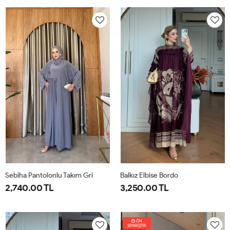
38
40
42
44
46
1-
2-
38-
42-
40
44
Sebiha Pantolonlu Takım Gri
Balkız Elbise Bordo
2,740.00 TL
3,250.00 TL
1-
2-
1-
2-
38-
42-
38-
42-
ÖN
SİPARİŞTİR