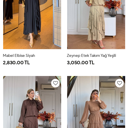
Mabel Elbise Siyah
Zeynep Etek Takım Yağ Yeşili
2,830.00 TL
3,050.00 TL
38
40
42
44
1-
2-
38-
42-
40-
44-
42
46