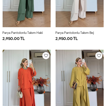
Parya Pantolonlu Takım Haki
Parya Pantolonlu Takım Bej
2,950.00 TL
2,950.00 TL
1-
2-
3-
1-
2-
3-
38-
42-
46-
38-
42-
46-
40
44
48
40
44
48