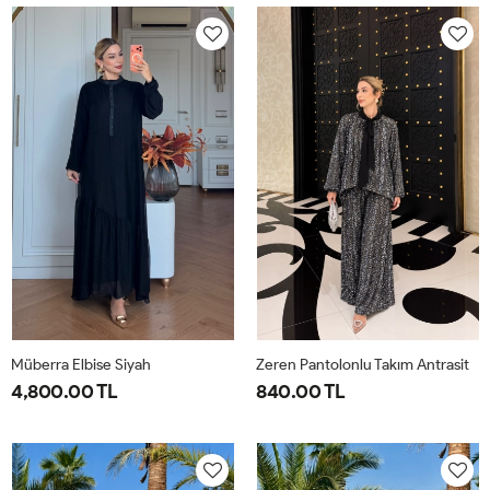
40-
46-
40-
46-
42-
48-
42-
48-
44
50
44
50
Müberra Elbise Siyah
Zeren Pantolonlu Takım Antrasit
4,800.00 TL
840.00 TL
1-
2-
1-
2-
3-
4-
40-
46-
38-
42-
44-
48-
42-
48-
40
44
46
50