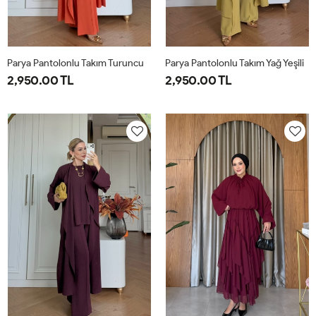
Parya Pantolonlu Takım Turuncu
Parya Pantolonlu Takım Yağ Yeşili
2,950.00 TL
2,950.00 TL
1-
2-
3-
1-
2-
3-
38-
42-
46-
38-
42-
46-
40
44
48
40
44
48