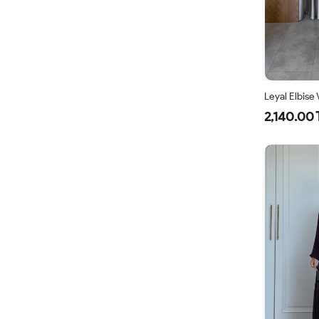
Leyal Elbise
2,140.00 
38
4