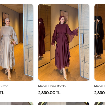
1-
2-
1-
2-
38-
42-
38-
42-
40
44
40
44
 Vizon
Mabel Elbise Bordo
Mabel E
TL
2,830.00 TL
2,830
40
42
44
38
40
42
44