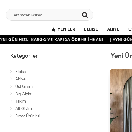
YENILER
ELBISE
ABIYE
Ü
GÜN HIZLI KARGO VE KAPIDA ÖDEME İMKANI
| AYNI GÜN HIZ
Yeni Ü
Kategoriler
Elbise
Abiye
Üst Giyim
Dış Giyim
Takım
Alt Giyim
Fırsat Ürünleri