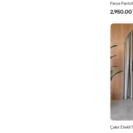
Parya Panto
2,950.00 
1
3
4
Çakır Etekli