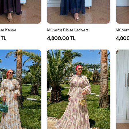
ise Kahve
Müberra Elbise Lacivert
Müberra
 TL
4,800.00 TL
4,800
1-
2-
1-
2-
40-
46-
40-
46-
42-
48-
42-
48-
44
50
44
50