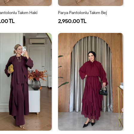
antolonlu Takım Haki
Parya Pantolonlu Takım Bej
.00 TL
2,950.00 TL
1-
2-
3-
1-
2-
3-
38-
42-
46-
38-
42-
46-
40
44
48
40
44
48