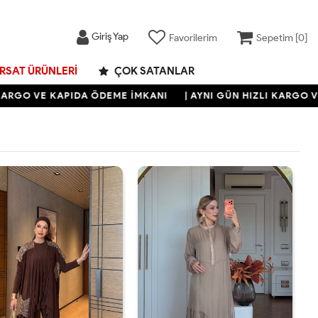
Giriş Yap
Favorilerim
Sepetim [
0
]
IRSAT ÜRÜNLERI
ÇOK SATANLAR
O VE KAPIDA ÖDEME İMKANI
| AYNI GÜN HIZLI KARGO VE KA