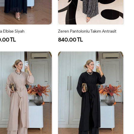
 Elbise Siyah
Zeren Pantolonlu Takım Antrasit
.00 TL
840.00 TL
1-
2-
1-
2-
3-
4-
40-
46-
38-
42-
44-
48-
42-
48-
40
44
46
50
44
50