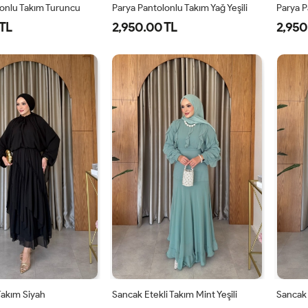
lonlu Takım Turuncu
Parya Pantolonlu Takım Yağ Yeşili
Parya P
TL
2,950.00 TL
2,950
-
2-
3-
1-
2-
3-
8-
42-
46-
38-
42-
46-
0
44
48
40
44
48
 Takım Siyah
Sancak Etekli Takım Mint Yeşili
Sancak 