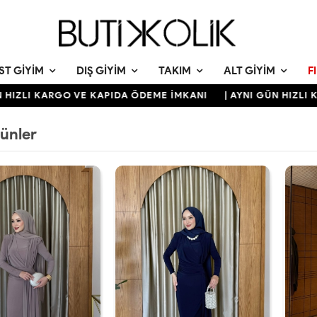
ST GIYIM
DIŞ GIYIM
TAKIM
ALT GIYIM
F
LI KARGO VE KAPIDA ÖDEME İMKANI
| AYNI GÜN HIZLI KARG
rünler