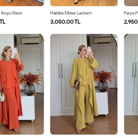
e Koyu Vizon
Habibe Elbise Lacivert
Parya P
TL
3,050.00 TL
2,950
40
42
44
38
40
42
44