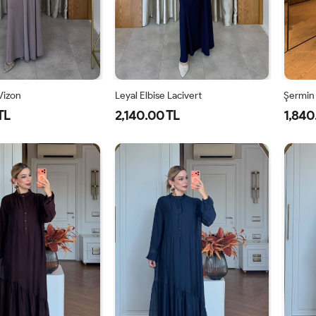
 Vizon
Leyal Elbise Lacivert
Şermin
TL
2,140.00 TL
1,840
0
42
44
46
38
40
42
44
46