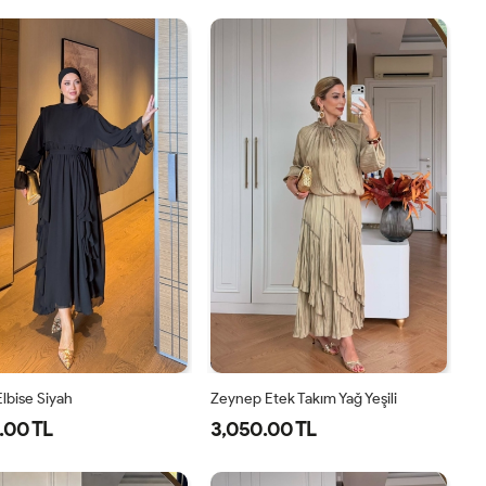
1-
2-
40
42
44
46
38-
42-
40
44
lbise Siyah
Zeynep Etek Takım Yağ Yeşili
.00 TL
3,050.00 TL
38
40
42
44
1-
2-