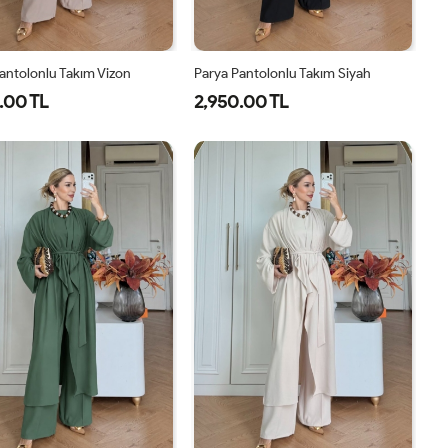
antolonlu Takım Vizon
Parya Pantolonlu Takım Siyah
.00 TL
2,950.00 TL
1-
2-
3-
1-
2-
3-
38-
42-
46-
38-
42-
46-
40
44
48
40
44
48