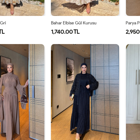
 Gri
Bahar Elbise Gül Kurusu
Parya P
TL
1,740.00 TL
2,950
1-
2-
1-
2-
38-
42-
38-
42-
40
44
40
44