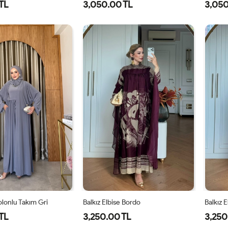
TL
3,050.00 TL
3,050
1-
2-
38
40
42
44
46
3
38-
42-
40
44
lonlu Takım Gri
Balkız Elbise Bordo
Balkız 
TL
3,250.00 TL
3,250