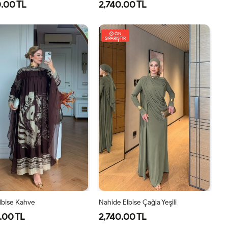
.00 TL
2,740.00 TL
8
40
42
44
46
1-
2-
38-
42-
ÖN
SİPARİŞTİR
40
44
Elbise Kahve
Nahide Elbise Çağla Yeşili
.00 TL
2,740.00 TL