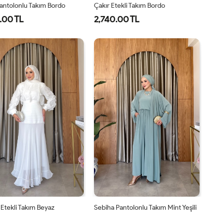
antolonlu Takım Bordo
Çakır Etekli Takım Bordo
.00 TL
2,740.00 TL
1-
2-
3-
1-
2-
38-
42-
46-
38-
42-
40
44
48
40
44
Etekli Takım Beyaz
Sebiha Pantolonlu Takım Mint Yeşili