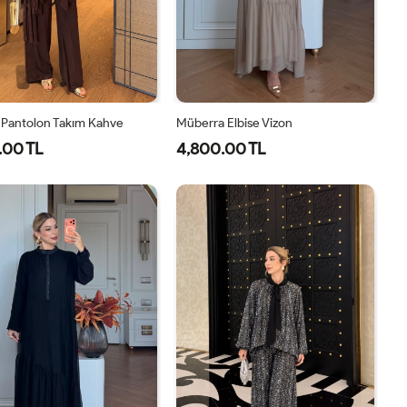
 Pantolon Takım Kahve
Müberra Elbise Vizon
.00 TL
4,800.00 TL
1-
2-
1-
2-
38-
42-
40-
46-
40
44
42-
48-
44
50