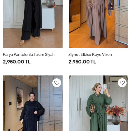
Parya Pantolonlu Takım Siyah
Ziynet Elbise Koyu Vizon
2,950.00 TL
2,950.00 TL
1-
2-
3-
38
40
42
44
38-
42-
46-
40
44
48