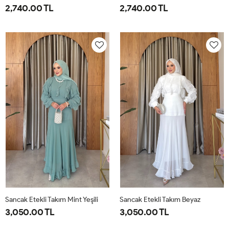
2,740.00 TL
2,740.00 TL
1-
2-
1-
2-
38-
42-
38-
42-
40
44
40
44
Sancak Etekli Takım Mint Yeşili
Sancak Etekli Takım Beyaz
3,050.00 TL
3,050.00 TL