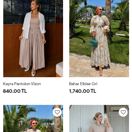
44
50
Kayra Pantolon Vizon
Bahar Elbise Gri
840.00 TL
1,740.00 TL
2-
S-
1-
2-
42-
M-
38-
42-
44-
38-
40
44
46
40-