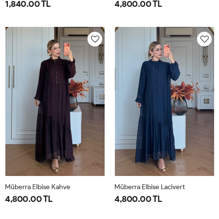
1,840.00 TL
4,800.00 TL
1-
2-
1-
2-
38-
42-
40-
46-
40
44
42-
48-
44
50
Müberra Elbise Kahve
Müberra Elbise Lacivert
4,800.00 TL
4,800.00 TL
1-
2-
1-
2-