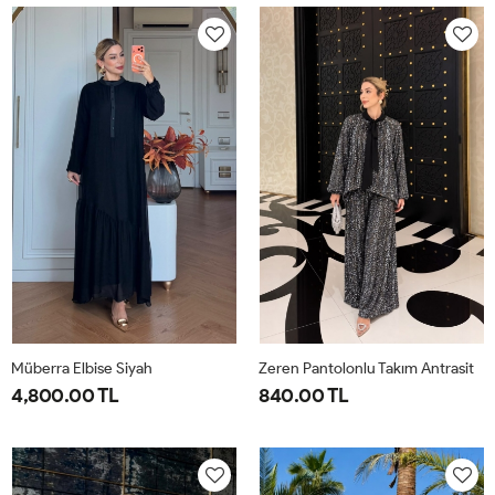
40-
46-
40-
46-
42-
48-
42-
48-
44
50
44
50
Müberra Elbise Siyah
Zeren Pantolonlu Takım Antrasit
4,800.00 TL
840.00 TL
1-
2-
1-
2-
3-
4-
40-
46-
38-
42-
44-
48-
42-
48-
40
44
46
50