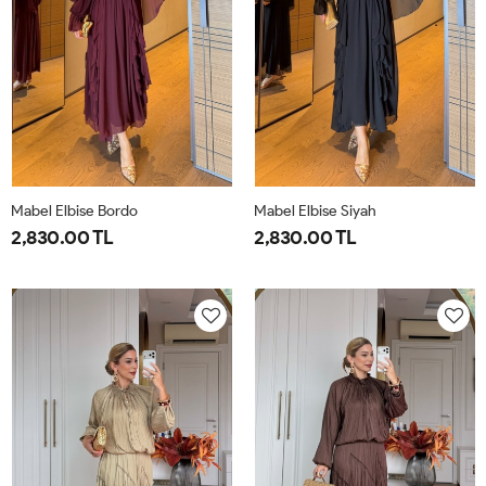
Mabel Elbise Bordo
Mabel Elbise Siyah
2,830.00 TL
2,830.00 TL
38
40
42
44
38
40
42
44