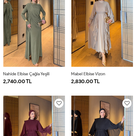
Nahide Elbise Çağla Yeşili
Mabel Elbise Vizon
2,740.00 TL
2,830.00 TL
40
42
44
46
38
40
42
44