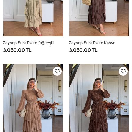
Zeynep Etek Takım Yağ Yeşili
Zeynep Etek Takım Kahve
3,050.00 TL
3,050.00 TL
1-
2-
1-
2-
38-
42-
38-
42-
40-
44-
40-
44-
42
46
42
46