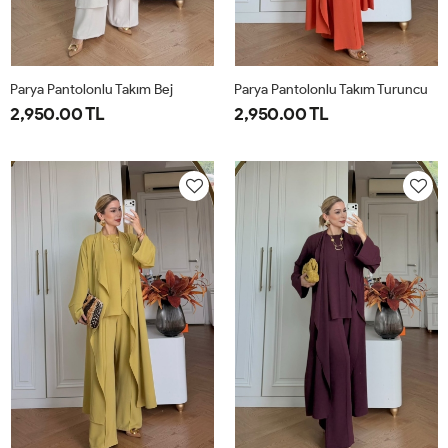
Parya Pantolonlu Takım Bej
Parya Pantolonlu Takım Turuncu
2,950.00 TL
2,950.00 TL
1-
2-
3-
1-
2-
3-
38-
42-
46-
38-
42-
46-
40
44
48
40
44
48