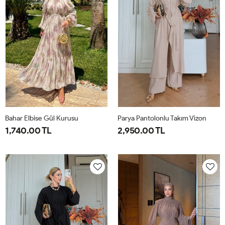
42
Bahar Elbise Gül Kurusu
Parya Pantolonlu Takım Vizon
1,740.00 TL
2,950.00 TL
1-
2-
1-
2-
3-
38-
42-
38-
42-
46-
40
44
40
44
48