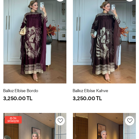
40
44
40
44
Balkız Elbise Bordo
Balkız Elbise Kahve
3,250.00 TL
3,250.00 TL
1-
2-
1-
2-
38-
42-
38-
42-
ÖN
SİPARİŞTİR
40
44
40
44