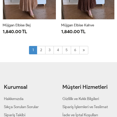
Müjgan Elbise Bej
Müjgan Elbise Kahve
1,840.00 TL
1,840.00 TL
38
40
42
44
38
40
42
44
1
2
3
4
5
6
Kurumsal
Müşteri Hizmetleri
Hakkımızda
Gizlilik ve Kvkk Bilgileri
Sıkça Sorulan Sorular
Sipariş İşlemleri ve Teslimat
Sipariş Takibi
İade ve İptal Koşulları