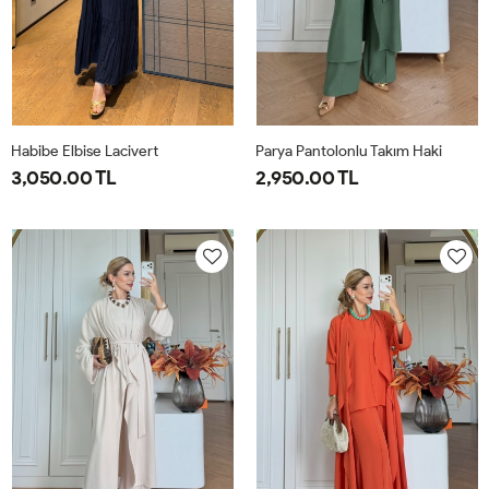
Habibe Elbise Lacivert
Parya Pantolonlu Takım Haki
3,050.00 TL
2,950.00 TL
38
40
42
44
1-
2-
3-
38-
42-
46-
40
44
48