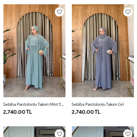
38
40
42
44
46
38
40
42
44
46
Sebiha Pantolonlu Takım Mint Yeşili
Sebiha Pantolonlu Takım Gri
2,740.00 TL
2,740.00 TL
1-
2-
1-
2-
38-
42-
38-
42-