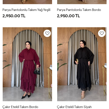
Parya Pantolonlu Takım Yağ Yeşili
Parya Pantolonlu Takım Bordo
2,950.00 TL
2,950.00 TL
1-
2-
3-
1-
2-
3-
38-
42-
46-
38-
42-
46-
40
44
48
40
44
48
Çakır Etekli Takım Bordo
Çakır Etekli Takım Siyah