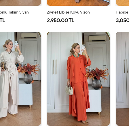
onlu Takım Siyah
Ziynet Elbise Koyu Vizon
Habibe 
TL
2,950.00 TL
3,050
-
2-
3-
38
40
42
44
8-
42-
46-
0
44
48