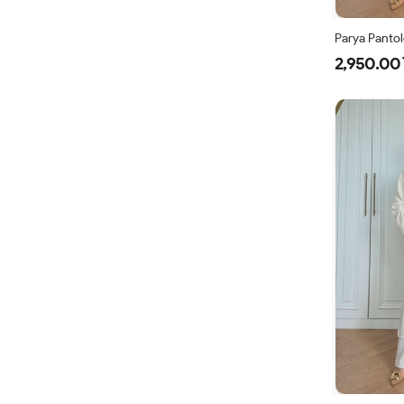
Parya Pantol
2,950.00 
1
3
4