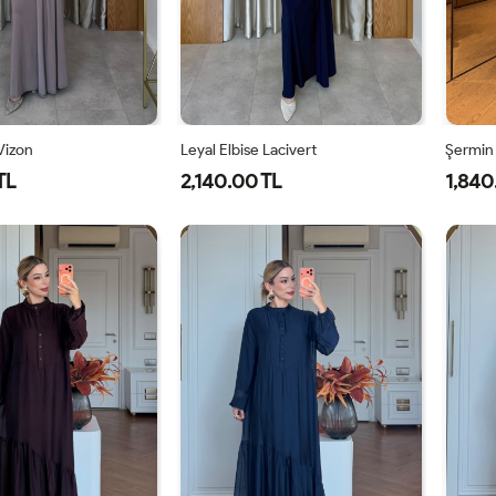
 Vizon
Leyal Elbise Lacivert
Şermin
TL
2,140.00 TL
1,840
0
42
44
46
38
40
42
44
46