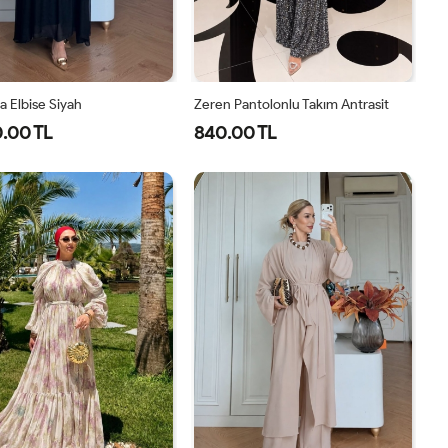
 Elbise Siyah
Zeren Pantolonlu Takım Antrasit
.00 TL
840.00 TL
1-
2-
1-
2-
3-
4-
40-
46-
38-
42-
44-
48-
42-
48-
40
44
46
50
44
50