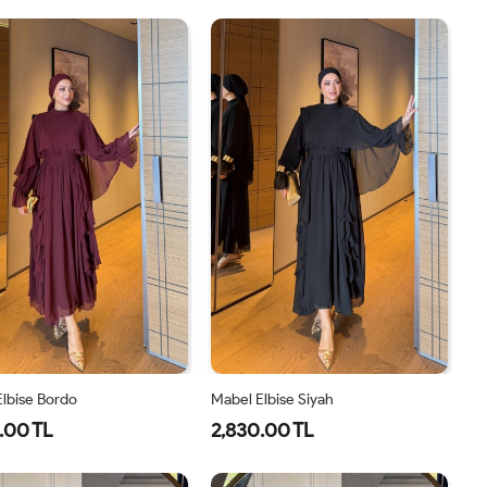
1-
2-
1-
2-
38-
42-
38-
42-
40
44
40
44
lbise Bordo
Mabel Elbise Siyah
.00 TL
2,830.00 TL
38
40
42
44
38
40
42
44