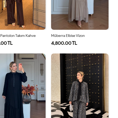
 Pantolon Takım Kahve
Müberra Elbise Vizon
.00 TL
4,800.00 TL
1-
2-
1-
2-
38-
42-
40-
46-
40
44
42-
48-
44
50