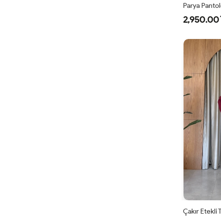
Parya Pantol
2,950.00 
1
3
4
Çakır Etekli