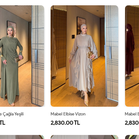
1-
2-
1-
2-
38-
42-
38-
42-
40
44
40
44
 Çağla Yeşili
Mabel Elbise Vizon
Mabel E
TL
2,830.00 TL
2,830
42
44
46
38
40
42
44