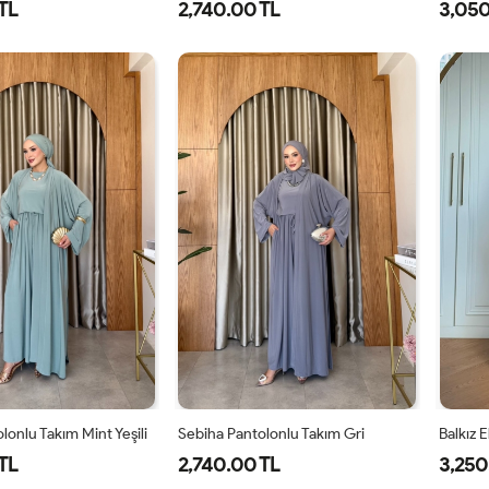
TL
2,740.00 TL
3,050
1-
2-
1-
2-
3
38-
42-
38-
42-
40
44
40
44
lonlu Takım Mint Yeşili
Sebiha Pantolonlu Takım Gri
Balkız 
TL
2,740.00 TL
3,250