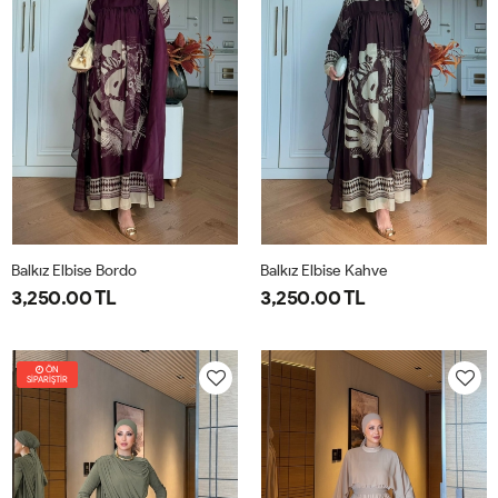
Balkız Elbise Bordo
Balkız Elbise Kahve
3,250.00 TL
3,250.00 TL
1-
2-
1-
2-
38-
42-
38-
42-
ÖN
SİPARİŞTİR
40
44
40
44