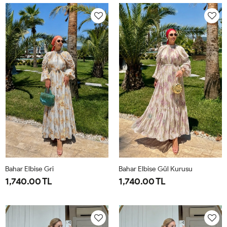
38-
42-
44-
48-
42-
M-
40
44
46
50
44-
38-
46
40-
42
Bahar Elbise Gri
Bahar Elbise Gül Kurusu
1,740.00 TL
1,740.00 TL
1-
2-
1-
2-
38-
42-
38-
42-
40
44
40
44