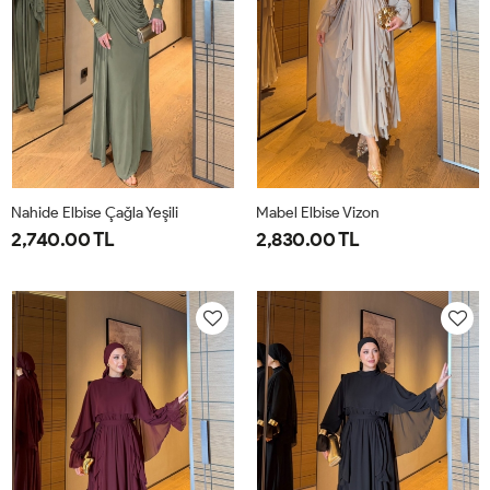
Nahide Elbise Çağla Yeşili
Mabel Elbise Vizon
2,740.00 TL
2,830.00 TL
40
42
44
46
38
40
42
44