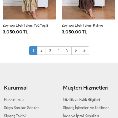
Zeynep Etek Takım Yağ Yeşili
Zeynep Etek Takım Kahve
3,050.00 TL
3,050.00 TL
1-
2-
1-
2-
38-
42-
38-
42-
1
2
3
4
5
6
40-
44-
40-
44-
42
46
42
46
Kurumsal
Müşteri Hizmetleri
Hakkımızda
Gizlilik ve Kvkk Bilgileri
Sıkça Sorulan Sorular
Sipariş İşlemleri ve Teslimat
Sipariş Takibi
İade ve İptal Koşulları