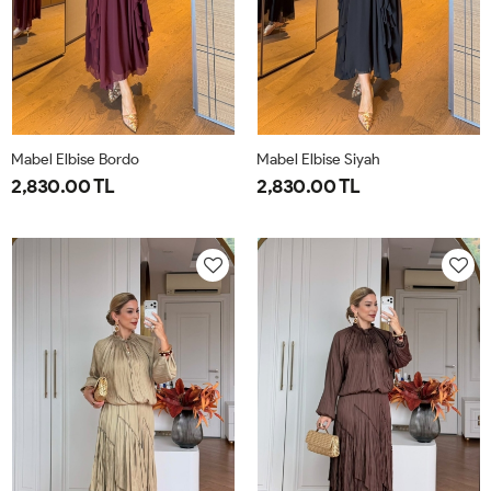
Mabel Elbise Bordo
Mabel Elbise Siyah
2,830.00 TL
2,830.00 TL
38
40
42
44
38
40
42
44