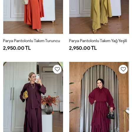
Parya Pantolonlu Takım Turuncu
Parya Pantolonlu Takım Yağ Yeşili
2,950.00 TL
2,950.00 TL
1-
2-
3-
1-
2-
3-
38-
42-
46-
38-
42-
46-
40
44
48
40
44
48