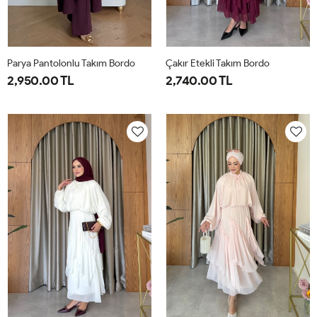
Parya Pantolonlu Takım Bordo
Çakır Etekli Takım Bordo
2,950.00 TL
2,740.00 TL
1-
2-
3-
1-
2-
38-
42-
46-
38-
42-
40
44
48
40
44