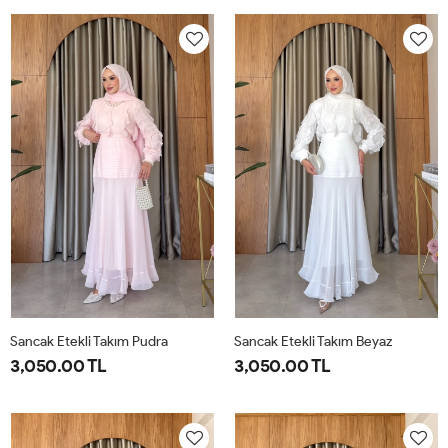
1-
2-
38
40
42
44
46
38-
42-
40
44
Sancak Etekli Takım Pudra
Sancak Etekli Takım Beyaz
3,050.00 TL
3,050.00 TL
38
40
42
44
46
38
40
42
44
46