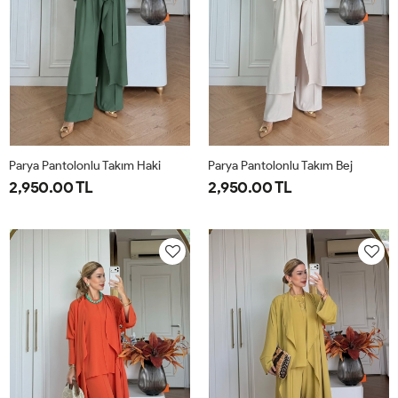
Parya Pantolonlu Takım Haki
Parya Pantolonlu Takım Bej
2,950.00 TL
2,950.00 TL
1-
2-
3-
1-
2-
3-
38-
42-
46-
38-
42-
46-
40
44
48
40
44
48