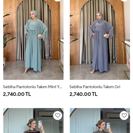
Sebiha Pantolonlu Takım Mint Yeşili
Sebiha Pantolonlu Takım Gri
2,740.00 TL
2,740.00 TL
1-
2-
1-
2-
38-
42-
38-
42-
40
44
40
44