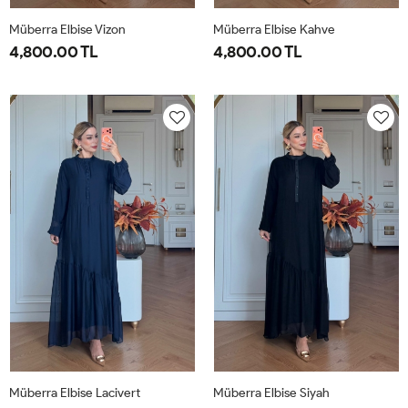
Müberra Elbise Vizon
Müberra Elbise Kahve
4,800.00 TL
4,800.00 TL
1-
2-
1-
2-
40-
46-
40-
46-
42-
48-
42-
48-
44
50
44
50
Müberra Elbise Lacivert
Müberra Elbise Siyah