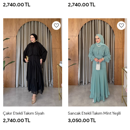
2,740.00 TL
2,740.00 TL
1-
2-
1-
2-
38-
42-
38-
42-
40
44
40
44
Çakır Etekli Takım Siyah
Sancak Etekli Takım Mint Yeşili
2,740.00 TL
3,050.00 TL