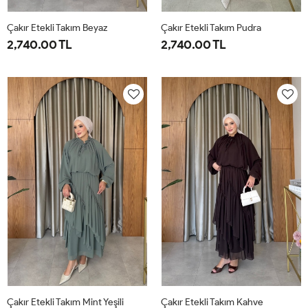
Çakır Etekli Takım Beyaz
Çakır Etekli Takım Pudra
2,740.00 TL
2,740.00 TL
1-
2-
1-
2-
38-
42-
38-
42-
40
44
40
44
Çakır Etekli Takım Mint Yeşili
Çakır Etekli Takım Kahve