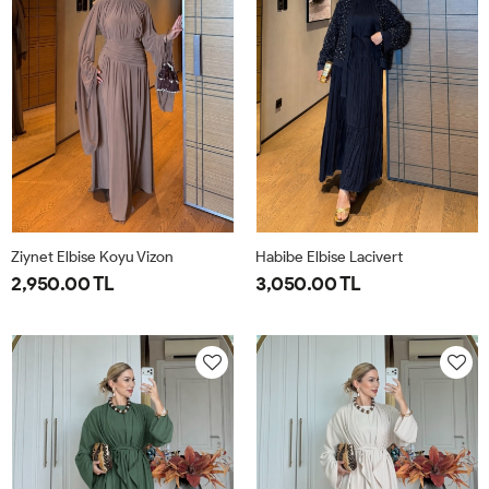
Ziynet Elbise Koyu Vizon
Habibe Elbise Lacivert
2,950.00 TL
3,050.00 TL
38
40
42
44
38
40
42
44