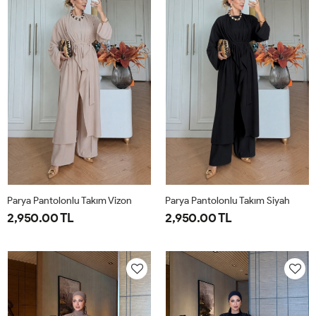
Parya Pantolonlu Takım Vizon
Parya Pantolonlu Takım Siyah
2,950.00 TL
2,950.00 TL
1-
2-
3-
1-
2-
3-
38-
42-
46-
38-
42-
46-
40
44
48
40
44
48