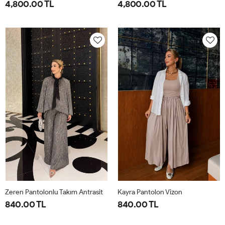
4,800.00 TL
4,800.00 TL
1-
2-
1-
2-
40-
46-
40-
46-
42-
48-
42-
48-
44
50
44
50
Zeren Pantolonlu Takım Antrasit
Kayra Pantolon Vizon
840.00 TL
840.00 TL
1-
2-
3-
4-
2-
S-