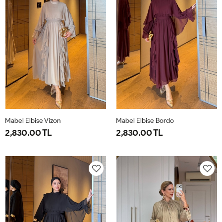
Mabel Elbise Vizon
Mabel Elbise Bordo
2,830.00 TL
2,830.00 TL
38
40
42
44
38
40
42
44