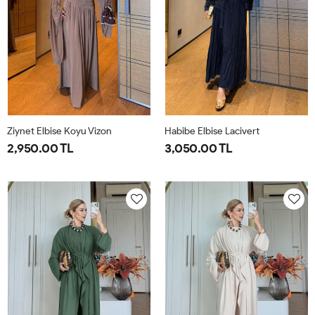
Ziynet Elbise Koyu Vizon
Habibe Elbise Lacivert
2,950.00 TL
3,050.00 TL
38
40
42
44
38
40
42
44