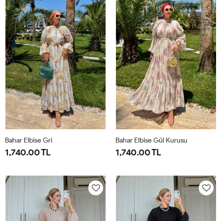
44
50
Bahar Elbise Gri
Bahar Elbise Gül Kurusu
1,740.00 TL
1,740.00 TL
1-
2-
1-
2-
38-
42-
38-
42-
40
44
40
44