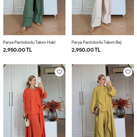
Parya Pantolonlu Takım Haki
Parya Pantolonlu Takım Bej
2,950.00 TL
2,950.00 TL
1-
2-
3-
1-
2-
3-
38-
42-
46-
38-
42-
46-
40
44
48
40
44
48