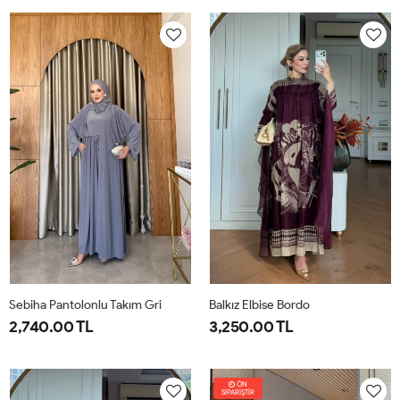
38
40
42
44
46
1-
2-
38-
42-
40
44
Sebiha Pantolonlu Takım Gri
Balkız Elbise Bordo
2,740.00 TL
3,250.00 TL
1-
2-
1-
2-
38-
42-
38-
42-
ÖN
SİPARİŞTİR