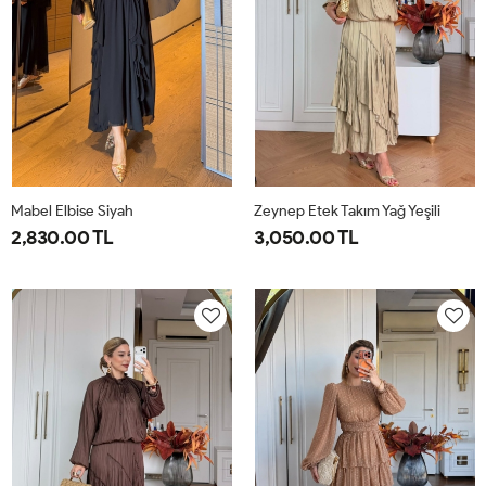
Mabel Elbise Siyah
Zeynep Etek Takım Yağ Yeşili
2,830.00 TL
3,050.00 TL
38
40
42
44
1-
2-
38-
42-
40-
44-
42
46