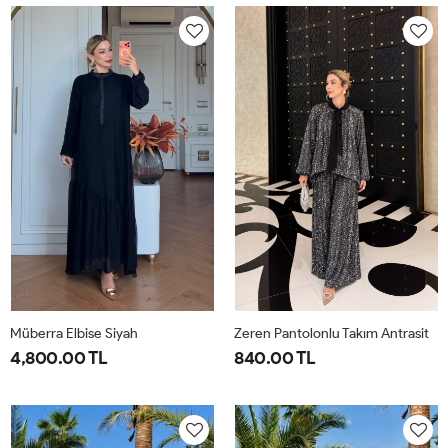
40-
46-
40-
46-
42-
48-
42-
48-
44
50
44
50
Müberra Elbise Siyah
Zeren Pantolonlu Takım Antrasit
4,800.00 TL
840.00 TL
1-
2-
1-
2-
3-
4-
40-
46-
38-
42-
44-
48-
42-
48-
40
44
46
50