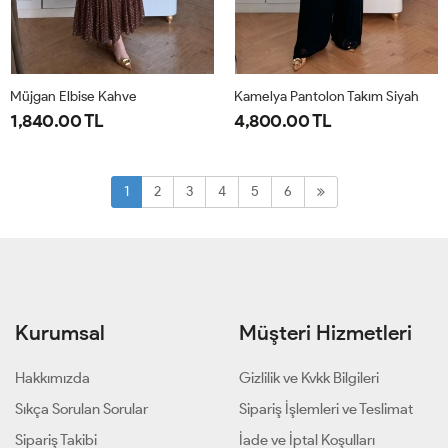
Müjgan Elbise Kahve
Kamelya Pantolon Takım Siyah
1,840.00 TL
4,800.00 TL
38
40
42
44
1-
2-
38-
44-
1
2
3
4
5
6
40-
46-
42
48
Kurumsal
Müşteri Hizmetleri
Hakkımızda
Gizlilik ve Kvkk Bilgileri
Sıkça Sorulan Sorular
Sipariş İşlemleri ve Teslimat
Sipariş Takibi
İade ve İptal Koşulları