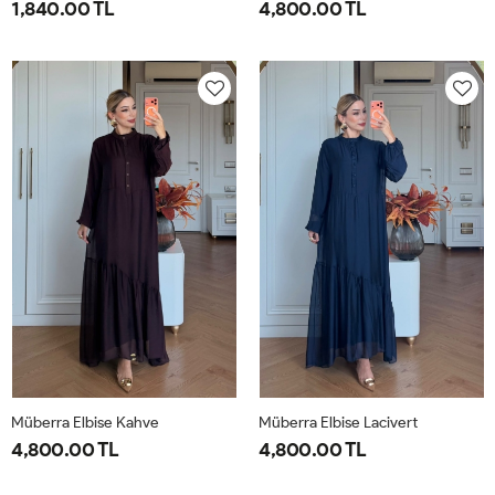
1,840.00 TL
4,800.00 TL
1-
2-
1-
2-
38-
42-
40-
46-
40
44
42-
48-
44
50
Müberra Elbise Kahve
Müberra Elbise Lacivert
4,800.00 TL
4,800.00 TL
1-
2-
1-
2-