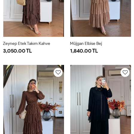
Zeynep Etek Takım Kahve
Müjgan Elbise Bej
3,050.00 TL
1,840.00 TL
1-
2-
38
40
42
44
38-
42-
40-
44-
42
46