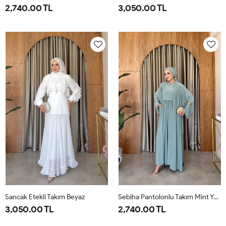
2,740.00 TL
3,050.00 TL
1-
2-
38
40
42
44
46
38-
42-
40
44
Sancak Etekli Takım Beyaz
Sebiha Pantolonlu Takım Mint Yeşili
3,050.00 TL
2,740.00 TL