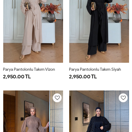
Parya Pantolonlu Takım Vizon
Parya Pantolonlu Takım Siyah
2,950.00 TL
2,950.00 TL
1-
2-
3-
1-
2-
3-
38-
42-
46-
38-
42-
46-
40
44
48
40
44
48