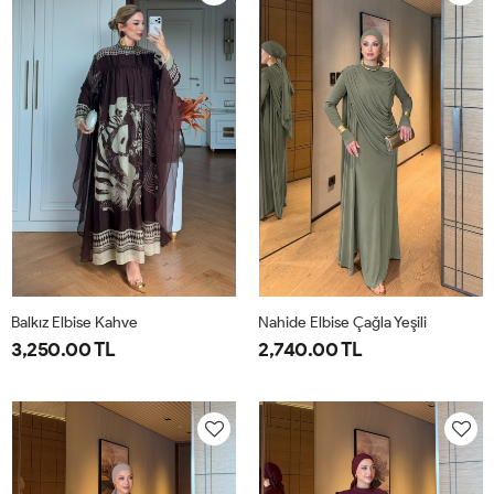
40
44
40
44
Balkız Elbise Kahve
Nahide Elbise Çağla Yeşili
3,250.00 TL
2,740.00 TL
1-
2-
40
42
44
46
38-
42-
40
44