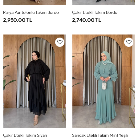
Parya Pantolonlu Takım Bordo
Çakır Etekli Takım Bordo
2,950.00 TL
2,740.00 TL
1-
2-
3-
1-
2-
38-
42-
46-
38-
42-
40
44
48
40
44
Çakır Etekli Takım Siyah
Sancak Etekli Takım Mint Yeşili