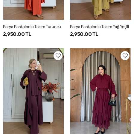
Parya Pantolonlu Takım Turuncu
Parya Pantolonlu Takım Yağ Yeşili
2,950.00 TL
2,950.00 TL
1-
2-
3-
1-
2-
3-
38-
42-
46-
38-
42-
46-
40
44
48
40
44
48