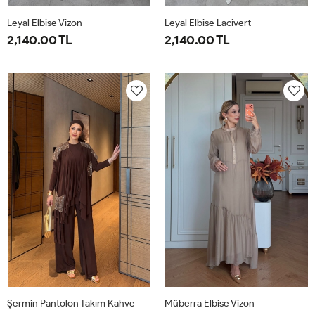
Leyal Elbise Vizon
Leyal Elbise Lacivert
2,140.00 TL
2,140.00 TL
38
40
42
44
46
38
40
42
44
46
Şermin Pantolon Takım Kahve
Müberra Elbise Vizon