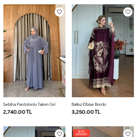
38
40
42
44
46
1-
2-
38-
42-
40
44
Sebiha Pantolonlu Takım Gri
Balkız Elbise Bordo
2,740.00 TL
3,250.00 TL
1-
2-
1-
2-
38-
42-
38-
42-
ÖN
SİPARİŞTİR