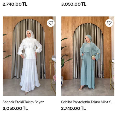
2,740.00 TL
3,050.00 TL
1-
2-
38
40
42
44
46
38-
42-
40
44
Sancak Etekli Takım Beyaz
Sebiha Pantolonlu Takım Mint Yeşili
3,050.00 TL
2,740.00 TL