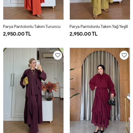
Parya Pantolonlu Takım Turuncu
Parya Pantolonlu Takım Yağ Yeşili
2,950.00 TL
2,950.00 TL
1-
2-
3-
1-
2-
3-
38-
42-
46-
38-
42-
46-
40
44
48
40
44
48