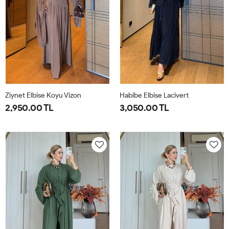
Ziynet Elbise Koyu Vizon
Habibe Elbise Lacivert
2,950.00 TL
3,050.00 TL
38
40
42
44
38
40
42
44