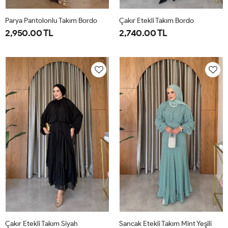
Parya Pantolonlu Takım Bordo
Çakır Etekli Takım Bordo
2,950.00 TL
2,740.00 TL
1-
2-
3-
1-
2-
38-
42-
46-
38-
42-
40
44
48
40
44
Çakır Etekli Takım Siyah
Sancak Etekli Takım Mint Yeşili