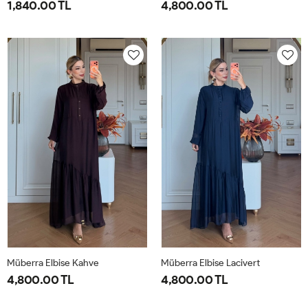
1,840.00 TL
4,800.00 TL
1-
2-
1-
2-
38-
42-
40-
46-
40
44
42-
48-
44
50
Müberra Elbise Kahve
Müberra Elbise Lacivert
4,800.00 TL
4,800.00 TL
1-
2-
1-
2-