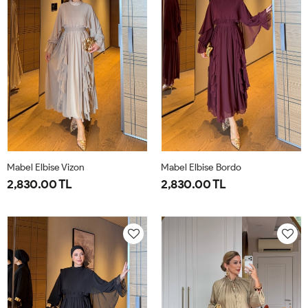
Mabel Elbise Vizon
Mabel Elbise Bordo
2,830.00 TL
2,830.00 TL
38
40
42
44
38
40
42
44