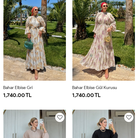
44
50
Bahar Elbise Gri
Bahar Elbise Gül Kurusu
1,740.00 TL
1,740.00 TL
1-
2-
1-
2-
38-
42-
38-
42-
40
44
40
44