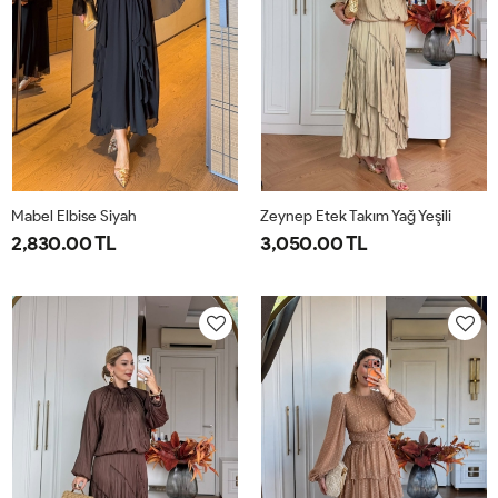
Mabel Elbise Siyah
Zeynep Etek Takım Yağ Yeşili
2,830.00 TL
3,050.00 TL
38
40
42
44
1-
2-
38-
42-
40-
44-
42
46