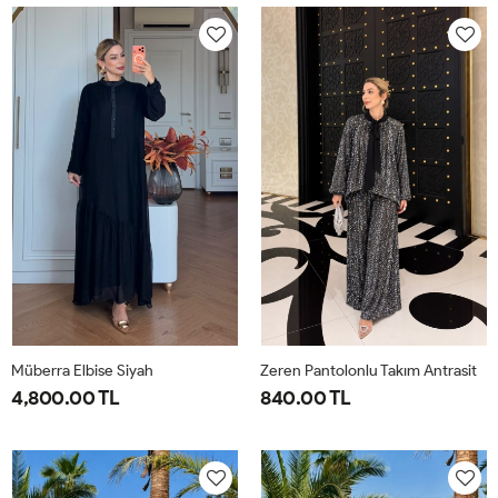
40-
46-
40-
46-
42-
48-
42-
48-
44
50
44
50
Müberra Elbise Siyah
Zeren Pantolonlu Takım Antrasit
4,800.00 TL
840.00 TL
1-
2-
1-
2-
3-
4-
40-
46-
38-
42-
44-
48-
42-
48-
40
44
46
50