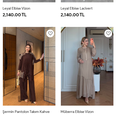
Leyal Elbise Vizon
Leyal Elbise Lacivert
2,140.00 TL
2,140.00 TL
38
40
42
44
46
38
40
42
44
46
Şermin Pantolon Takım Kahve
Müberra Elbise Vizon