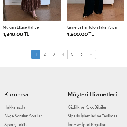
Müjgan Elbise Kahve
Kamelya Pantolon Takım Siyah
1,840.00 TL
4,800.00 TL
38
40
42
44
1-
2-
38-
44-
1
2
3
4
5
6
40-
46-
42
48
Kurumsal
Müşteri Hizmetleri
Hakkımızda
Gizlilik ve Kvkk Bilgileri
Sıkça Sorulan Sorular
Sipariş İşlemleri ve Teslimat
Sipariş Takibi
İade ve İptal Koşulları