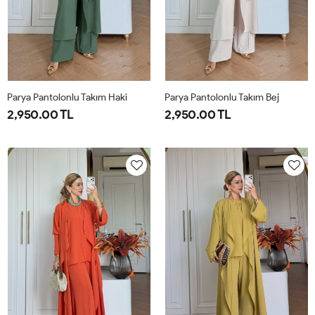
Parya Pantolonlu Takım Haki
Parya Pantolonlu Takım Bej
2,950.00 TL
2,950.00 TL
1-
2-
3-
1-
2-
3-
38-
42-
46-
38-
42-
46-
40
44
48
40
44
48