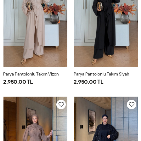
Parya Pantolonlu Takım Vizon
Parya Pantolonlu Takım Siyah
2,950.00 TL
2,950.00 TL
1-
2-
3-
1-
2-
3-
38-
42-
46-
38-
42-
46-
40
44
48
40
44
48