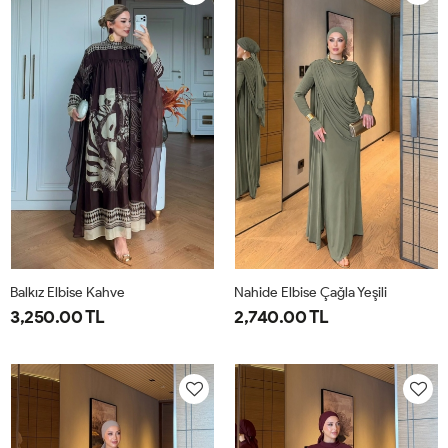
40
44
40
44
Balkız Elbise Kahve
Nahide Elbise Çağla Yeşili
3,250.00 TL
2,740.00 TL
1-
2-
40
42
44
46
38-
42-
40
44