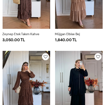
Zeynep Etek Takım Kahve
Müjgan Elbise Bej
3,050.00 TL
1,840.00 TL
1-
2-
38
40
42
44
38-
42-
40-
44-
42
46