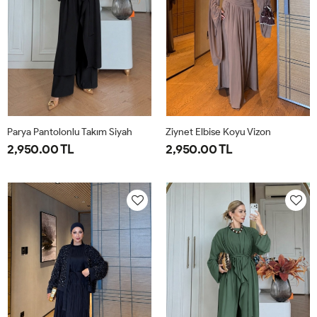
Parya Pantolonlu Takım Siyah
Ziynet Elbise Koyu Vizon
2,950.00 TL
2,950.00 TL
1-
2-
3-
38
40
42
44
38-
42-
46-
40
44
48