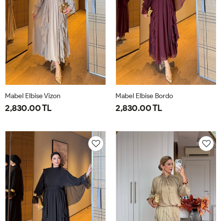
Mabel Elbise Vizon
Mabel Elbise Bordo
2,830.00 TL
2,830.00 TL
38
40
42
44
38
40
42
44