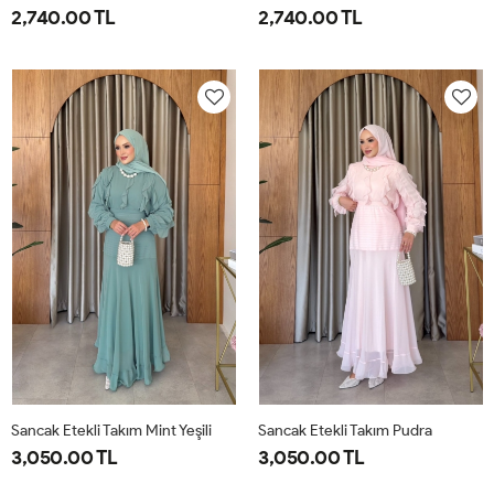
2,740.00 TL
2,740.00 TL
1-
2-
1-
2-
38-
42-
38-
42-
40
44
40
44
Sancak Etekli Takım Mint Yeşili
Sancak Etekli Takım Pudra
3,050.00 TL
3,050.00 TL