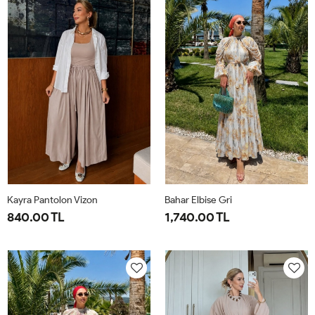
44
50
Kayra Pantolon Vizon
Bahar Elbise Gri
840.00 TL
1,740.00 TL
2-
S-
1-
2-
42-
M-
38-
42-
44-
38-
40
44
46
40-