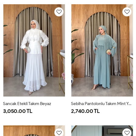
38
40
42
44
46
38
40
42
44
46
Sancak Etekli Takım Beyaz
Sebiha Pantolonlu Takım Mint Yeşili
3,050.00 TL
2,740.00 TL
38
40
42
44
46
1-
2-
38-
42-