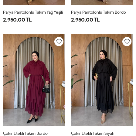
Parya Pantolonlu Takım Yağ Yeşili
Parya Pantolonlu Takım Bordo
2,950.00 TL
2,950.00 TL
1-
2-
3-
1-
2-
3-
38-
42-
46-
38-
42-
46-
40
44
48
40
44
48
Çakır Etekli Takım Bordo
Çakır Etekli Takım Siyah