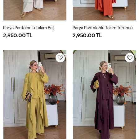
Parya Pantolonlu Takım Bej
Parya Pantolonlu Takım Turuncu
2,950.00 TL
2,950.00 TL
1-
2-
3-
1-
2-
3-
38-
42-
46-
38-
42-
46-
40
44
48
40
44
48