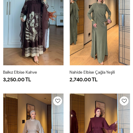
Balkız Elbise Kahve
Nahide Elbise Çağla Yeşili
3,250.00 TL
2,740.00 TL
1-
2-
40
42
44
46
38-
42-
40
44