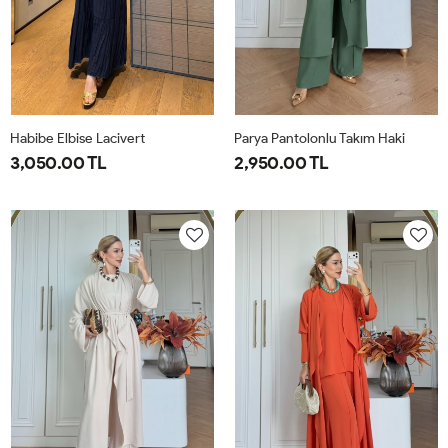
Habibe Elbise Lacivert
Parya Pantolonlu Takım Haki
3,050.00 TL
2,950.00 TL
38
40
42
44
1-
2-
3-
38-
42-
46-
40
44
48