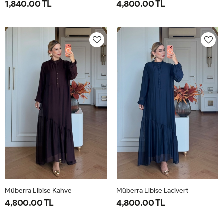
1,840.00 TL
4,800.00 TL
1-
2-
1-
2-
38-
42-
40-
46-
40
44
42-
48-
44
50
Müberra Elbise Kahve
Müberra Elbise Lacivert
4,800.00 TL
4,800.00 TL
1-
2-
1-
2-