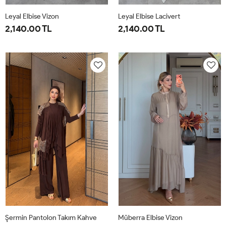
Leyal Elbise Vizon
Leyal Elbise Lacivert
2,140.00 TL
2,140.00 TL
38
40
42
44
46
38
40
42
44
46
Şermin Pantolon Takım Kahve
Müberra Elbise Vizon