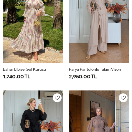
42
Bahar Elbise Gül Kurusu
Parya Pantolonlu Takım Vizon
1,740.00 TL
2,950.00 TL
1-
2-
1-
2-
3-
38-
42-
38-
42-
46-
40
44
40
44
48