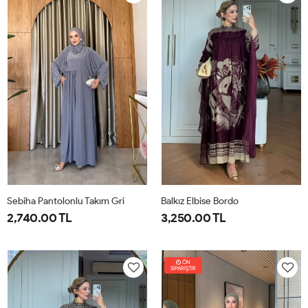
40
44
Sebiha Pantolonlu Takım Gri
Balkız Elbise Bordo
2,740.00 TL
3,250.00 TL
1-
2-
1-
2-
38-
42-
38-
42-
ÖN
SİPARİŞTİR
40
44
40
44