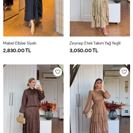
Mabel Elbise Siyah
Zeynep Etek Takım Yağ Yeşili
2,830.00 TL
3,050.00 TL
38
40
42
44
1-
2-
38-
42-
40-
44-
42
46