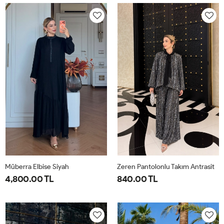
40-
46-
40-
46-
42-
48-
42-
48-
44
50
44
50
Müberra Elbise Siyah
Zeren Pantolonlu Takım Antrasit
4,800.00 TL
840.00 TL
1-
2-
1-
2-
3-
4-
40-
46-
38-
42-
44-
48-
42-
48-
40
44
46
50