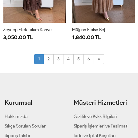
Zeynep Etek Takım Kahve
Müjgan Elbise Bej
3,050.00 TL
1,840.00 TL
1-
2-
38
40
42
44
38-
42-
1
2
3
4
5
6
40-
44-
42
46
Kurumsal
Müşteri Hizmetleri
Hakkımızda
Gizlilik ve Kvkk Bilgileri
Sıkça Sorulan Sorular
Sipariş İşlemleri ve Teslimat
Sipariş Takibi
İade ve İptal Koşulları