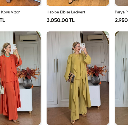
e Koyu Vizon
Habibe Elbise Lacivert
Parya P
TL
3,050.00 TL
2,950
40
42
44
38
40
42
44