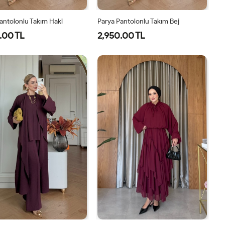
antolonlu Takım Haki
Parya Pantolonlu Takım Bej
.00 TL
2,950.00 TL
1-
2-
3-
1-
2-
3-
38-
42-
46-
38-
42-
46-
40
44
48
40
44
48