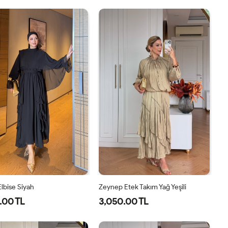
1-
2-
40
42
44
46
38-
42-
40
44
lbise Siyah
Zeynep Etek Takım Yağ Yeşili
.00 TL
3,050.00 TL
38
40
42
44
1-
2-