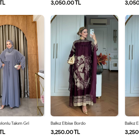
TL
3,050.00 TL
3,050
1-
2-
38
40
42
44
46
3
38-
42-
40
44
lonlu Takım Gri
Balkız Elbise Bordo
Balkız 
TL
3,250.00 TL
3,250