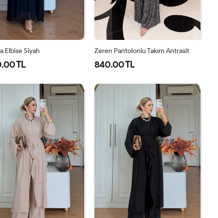
 Elbise Siyah
Zeren Pantolonlu Takım Antrasit
.00 TL
840.00 TL
1-
2-
1-
2-
3-
4-
40-
46-
38-
42-
44-
48-
42-
48-
40
44
46
50
44
50