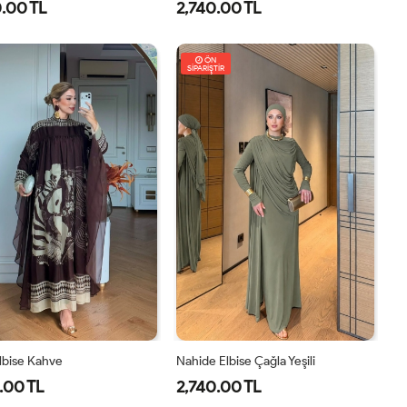
.00 TL
2,740.00 TL
8
40
42
44
46
1-
2-
38-
42-
ÖN
SİPARİŞTİR
40
44
Elbise Kahve
Nahide Elbise Çağla Yeşili
.00 TL
2,740.00 TL