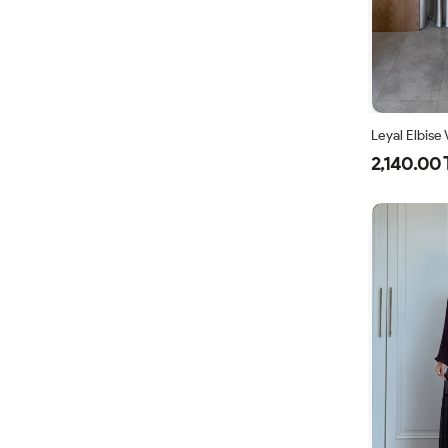
Leyal Elbise
2,140.00 
38
4