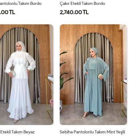
antolonlu Takım Bordo
Çakır Etekli Takım Bordo
.00 TL
2,740.00 TL
1-
2-
3-
1-
2-
38-
42-
46-
38-
42-
40
44
48
40
44
Etekli Takım Beyaz
Sebiha Pantolonlu Takım Mint Yeşili