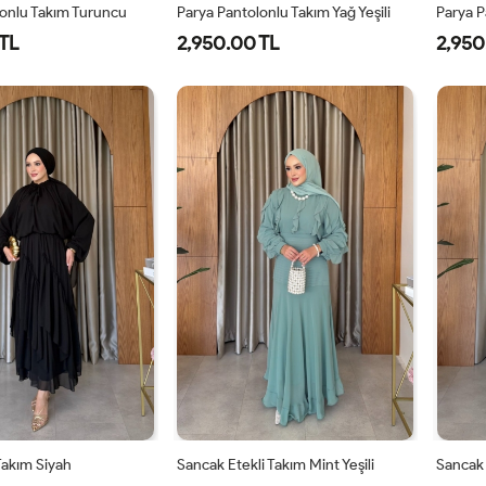
lonlu Takım Turuncu
Parya Pantolonlu Takım Yağ Yeşili
Parya P
TL
2,950.00 TL
2,950
-
2-
3-
1-
2-
3-
8-
42-
46-
38-
42-
46-
0
44
48
40
44
48
 Takım Siyah
Sancak Etekli Takım Mint Yeşili
Sancak 