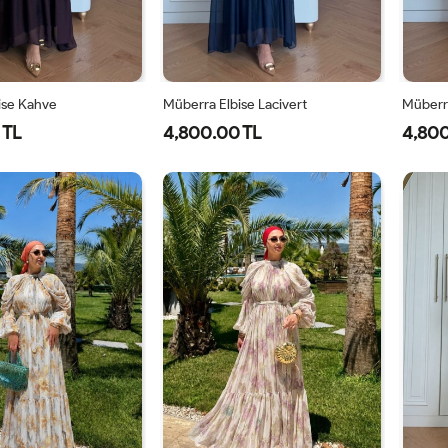
ise Kahve
Müberra Elbise Lacivert
Müberra
 TL
4,800.00 TL
4,800
1-
2-
1-
2-
40-
46-
40-
46-
42-
48-
42-
48-
44
50
44
50