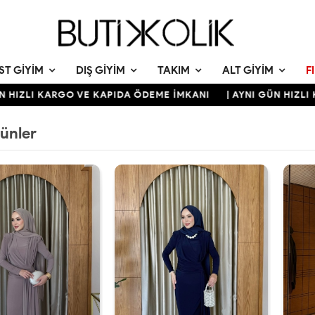
ST GIYIM
DIŞ GIYIM
TAKIM
ALT GIYIM
F
I KARGO VE KAPIDA ÖDEME İMKANI
| AYNI GÜN HIZLI KARGO
rünler