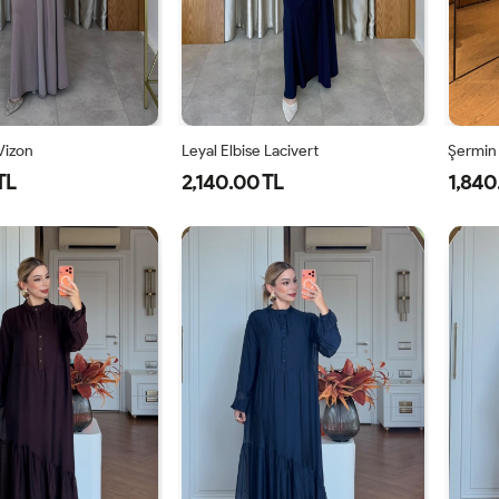
 Vizon
Leyal Elbise Lacivert
Şermin
TL
2,140.00 TL
1,840
0
42
44
46
38
40
42
44
46