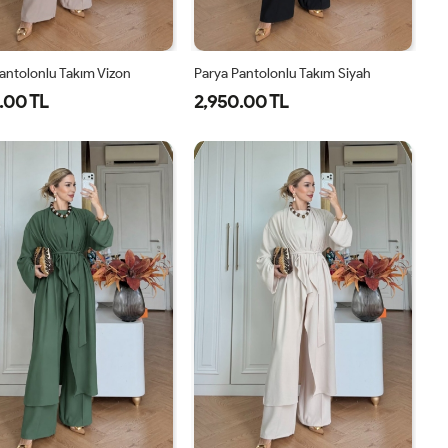
antolonlu Takım Vizon
Parya Pantolonlu Takım Siyah
.00 TL
2,950.00 TL
1-
2-
3-
1-
2-
3-
38-
42-
46-
38-
42-
46-
40
44
48
40
44
48