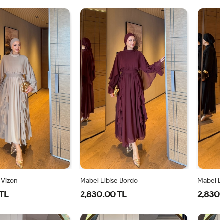
1-
2-
1-
2-
38-
42-
38-
42-
40
44
40
44
 Vizon
Mabel Elbise Bordo
Mabel E
TL
2,830.00 TL
2,830
40
42
44
38
40
42
44