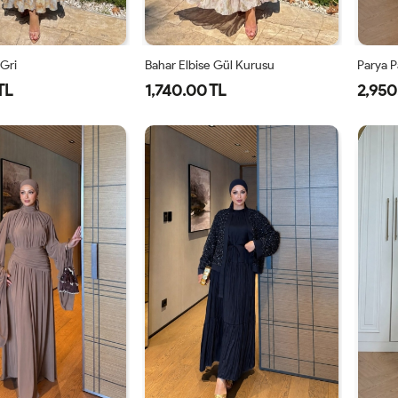
 Gri
Bahar Elbise Gül Kurusu
Parya P
TL
1,740.00 TL
2,950
1-
2-
1-
2-
38-
42-
38-
42-
40
44
40
44