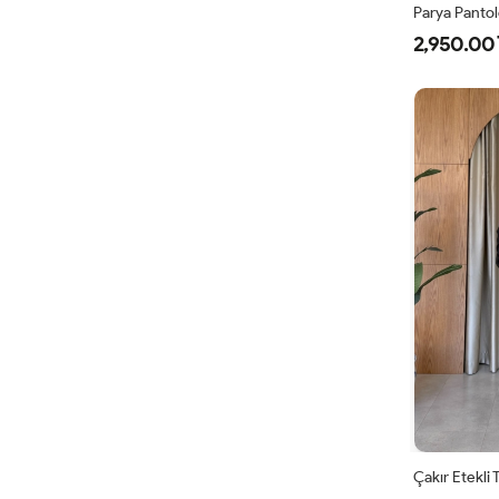
Parya Panto
2,950.00 
1
3
4
Çakır Etekli