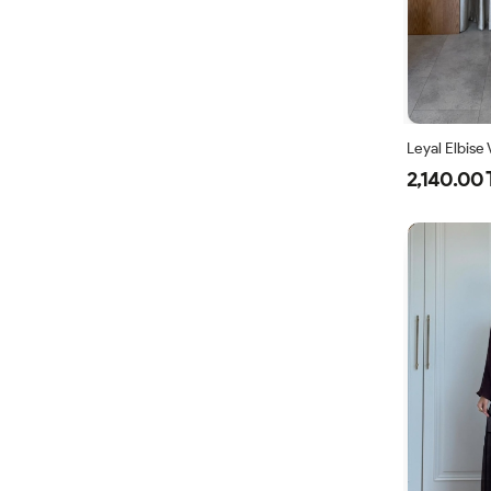
Leyal Elbise
2,140.00 
38
4