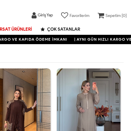
Giriş Yap
Favorilerim
Sepetim [
0
]
IRSAT ÜRÜNLERI
ÇOK SATANLAR
VE KAPIDA ÖDEME İMKANI
| AYNI GÜN HIZLI KARGO VE KAPI