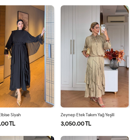
1-
2-
40
42
44
46
38-
42-
40
44
lbise Siyah
Zeynep Etek Takım Yağ Yeşili
.00 TL
3,050.00 TL
38
40
42
44
1-
2-