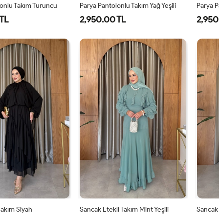
lonlu Takım Turuncu
Parya Pantolonlu Takım Yağ Yeşili
Parya P
TL
2,950.00 TL
2,950
-
2-
3-
1-
2-
3-
8-
42-
46-
38-
42-
46-
0
44
48
40
44
48
 Takım Siyah
Sancak Etekli Takım Mint Yeşili
Sancak 