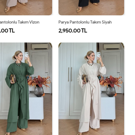
antolonlu Takım Vizon
Parya Pantolonlu Takım Siyah
.00 TL
2,950.00 TL
1-
2-
3-
1-
2-
3-
38-
42-
46-
38-
42-
46-
40
44
48
40
44
48