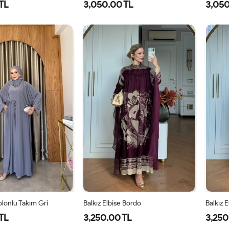
TL
3,050.00 TL
3,050
1-
2-
38
40
42
44
46
3
38-
42-
40
44
lonlu Takım Gri
Balkız Elbise Bordo
Balkız 
TL
3,250.00 TL
3,250