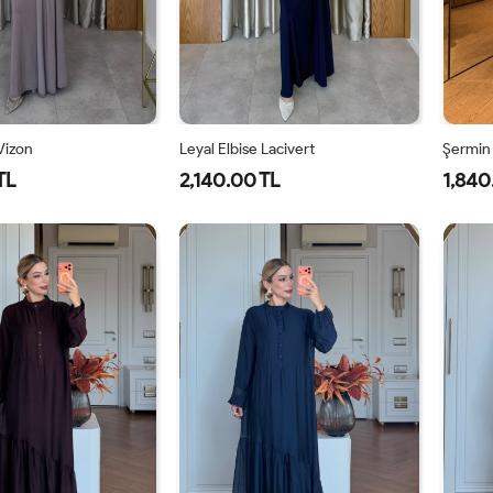
 Vizon
Leyal Elbise Lacivert
Şermin
TL
2,140.00 TL
1,840
0
42
44
46
38
40
42
44
46