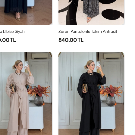
 Elbise Siyah
Zeren Pantolonlu Takım Antrasit
.00 TL
840.00 TL
1-
2-
1-
2-
3-
4-
40-
46-
38-
42-
44-
48-
42-
48-
40
44
46
50
44
50