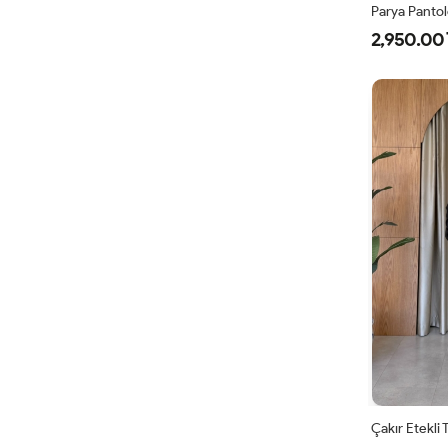
Parya Panto
2,950.00 
1
3
4
Çakır Etekli