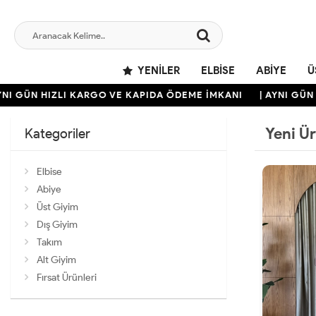
YENILER
ELBISE
ABIYE
Ü
 HIZLI KARGO VE KAPIDA ÖDEME İMKANI
| AYNI GÜN HIZLI 
Yeni Ü
Kategoriler
Elbise
Abiye
Üst Giyim
Dış Giyim
Takım
Alt Giyim
Fırsat Ürünleri