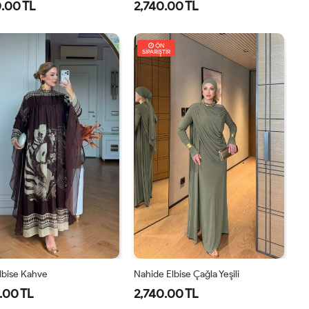
.00 TL
2,740.00 TL
8
40
42
44
46
1-
2-
38-
42-
ÖN
SİPARİŞTİR
40
44
Elbise Kahve
Nahide Elbise Çağla Yeşili
.00 TL
2,740.00 TL