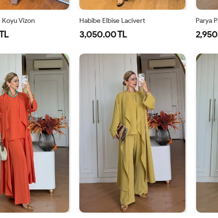
e Koyu Vizon
Habibe Elbise Lacivert
Parya P
TL
3,050.00 TL
2,950
40
42
44
38
40
42
44