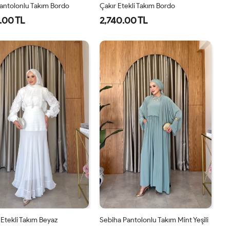
antolonlu Takım Bordo
Çakır Etekli Takım Bordo
.00 TL
2,740.00 TL
1-
2-
3-
1-
2-
38-
42-
46-
38-
42-
40
44
48
40
44
Etekli Takım Beyaz
Sebiha Pantolonlu Takım Mint Yeşili