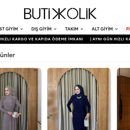
ST GIYIM
DIŞ GIYIM
TAKIM
ALT GIYIM
F
KARGO VE KAPIDA ÖDEME İMKANI
| AYNI GÜN HIZLI KARGO 
rünler