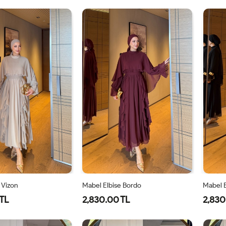
1-
2-
1-
2-
38-
42-
38-
42-
40
44
40
44
 Vizon
Mabel Elbise Bordo
Mabel E
TL
2,830.00 TL
2,830
40
42
44
38
40
42
44