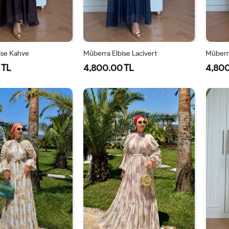
ise Kahve
Müberra Elbise Lacivert
Müberra
 TL
4,800.00 TL
4,800
1-
2-
1-
2-
40-
46-
40-
46-
42-
48-
42-
48-
44
50
44
50