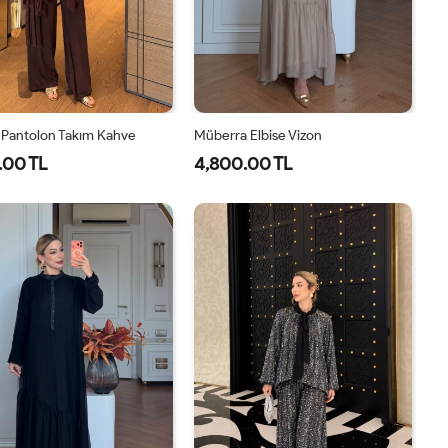
 Pantolon Takım Kahve
Müberra Elbise Vizon
.00 TL
4,800.00 TL
1-
2-
1-
2-
38-
42-
40-
46-
40
44
42-
48-
44
50