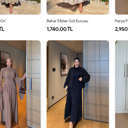
 Gri
Bahar Elbise Gül Kurusu
Parya P
TL
1,740.00 TL
2,950
1-
2-
1-
2-
38-
42-
38-
42-
40
44
40
44