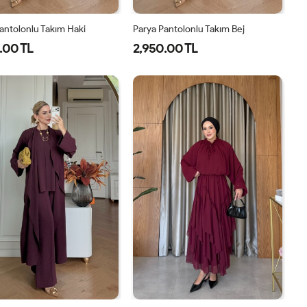
antolonlu Takım Haki
Parya Pantolonlu Takım Bej
.00 TL
2,950.00 TL
1-
2-
3-
1-
2-
3-
38-
42-
46-
38-
42-
46-
40
44
48
40
44
48