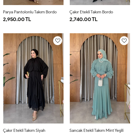
Parya Pantolonlu Takım Bordo
Çakır Etekli Takım Bordo
2,950.00 TL
2,740.00 TL
1-
2-
3-
1-
2-
38-
42-
46-
38-
42-
40
44
48
40
44
Çakır Etekli Takım Siyah
Sancak Etekli Takım Mint Yeşili