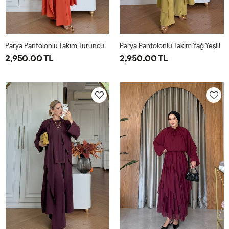
Parya Pantolonlu Takım Turuncu
Parya Pantolonlu Takım Yağ Yeşili
2,950.00 TL
2,950.00 TL
1-
2-
3-
1-
2-
3-
38-
42-
46-
38-
42-
46-
40
44
48
40
44
48