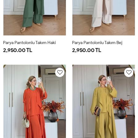
Parya Pantolonlu Takım Haki
Parya Pantolonlu Takım Bej
2,950.00 TL
2,950.00 TL
1-
2-
3-
1-
2-
3-
38-
42-
46-
38-
42-
46-
40
44
48
40
44
48