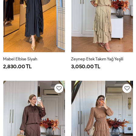
Mabel Elbise Siyah
Zeynep Etek Takım Yağ Yeşili
2,830.00 TL
3,050.00 TL
38
40
42
44
1-
2-
38-
42-
40-
44-
42
46