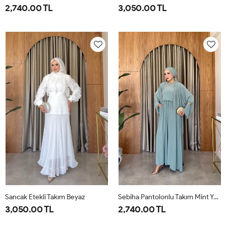
2,740.00 TL
3,050.00 TL
1-
2-
38
40
42
44
46
38-
42-
40
44
Sancak Etekli Takım Beyaz
Sebiha Pantolonlu Takım Mint Yeşili
3,050.00 TL
2,740.00 TL