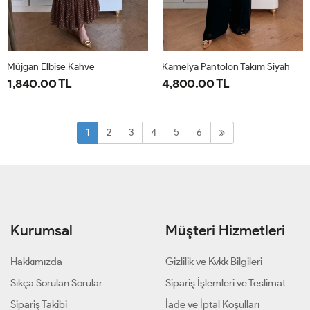
Müjgan Elbise Kahve
Kamelya Pantolon Takım Siyah
1,840.00 TL
4,800.00 TL
38
40
42
44
1-
2-
38-
44-
1
2
3
4
5
6
40-
46-
42
48
Kurumsal
Müşteri Hizmetleri
Hakkımızda
Gizlilik ve Kvkk Bilgileri
Sıkça Sorulan Sorular
Sipariş İşlemleri ve Teslimat
Sipariş Takibi
İade ve İptal Koşulları