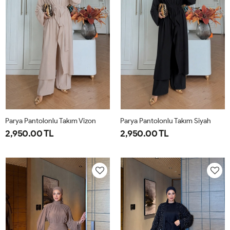
Parya Pantolonlu Takım Vizon
Parya Pantolonlu Takım Siyah
2,950.00 TL
2,950.00 TL
1-
2-
3-
1-
2-
3-
38-
42-
46-
38-
42-
46-
40
44
48
40
44
48