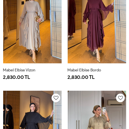
Mabel Elbise Vizon
Mabel Elbise Bordo
2,830.00 TL
2,830.00 TL
38
40
42
44
38
40
42
44