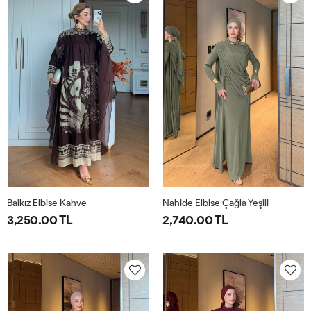
40
44
40
44
Balkız Elbise Kahve
Nahide Elbise Çağla Yeşili
3,250.00 TL
2,740.00 TL
1-
2-
40
42
44
46
38-
42-
40
44