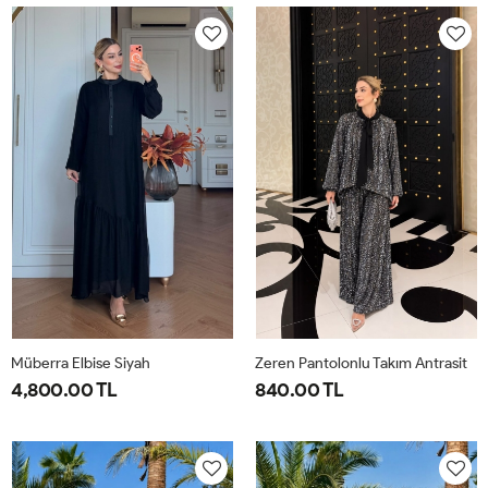
40-
46-
40-
46-
42-
48-
42-
48-
44
50
44
50
Müberra Elbise Siyah
Zeren Pantolonlu Takım Antrasit
4,800.00 TL
840.00 TL
1-
2-
1-
2-
3-
4-
40-
46-
38-
42-
44-
48-
42-
48-
40
44
46
50