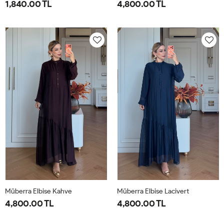
1,840.00 TL
4,800.00 TL
1-
2-
1-
2-
38-
42-
40-
46-
40
44
42-
48-
44
50
Müberra Elbise Kahve
Müberra Elbise Lacivert
4,800.00 TL
4,800.00 TL
1-
2-
1-
2-