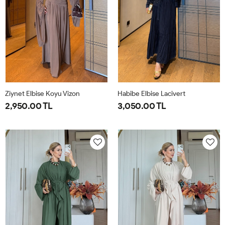
Ziynet Elbise Koyu Vizon
Habibe Elbise Lacivert
2,950.00 TL
3,050.00 TL
38
40
42
44
38
40
42
44