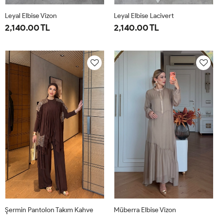
Leyal Elbise Vizon
Leyal Elbise Lacivert
2,140.00 TL
2,140.00 TL
38
40
42
44
46
38
40
42
44
46
Şermin Pantolon Takım Kahve
Müberra Elbise Vizon