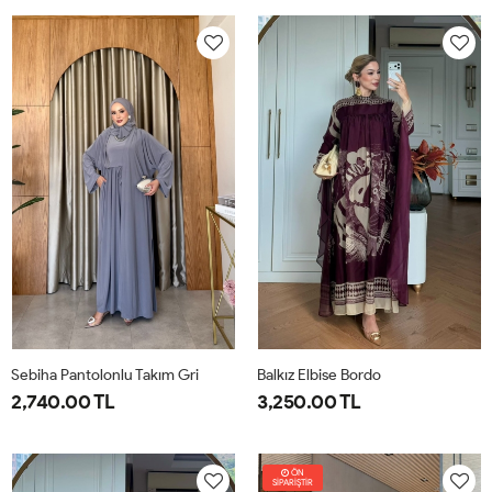
38
40
42
44
46
1-
2-
38-
42-
40
44
Sebiha Pantolonlu Takım Gri
Balkız Elbise Bordo
2,740.00 TL
3,250.00 TL
1-
2-
1-
2-
38-
42-
38-
42-
ÖN
SİPARİŞTİR