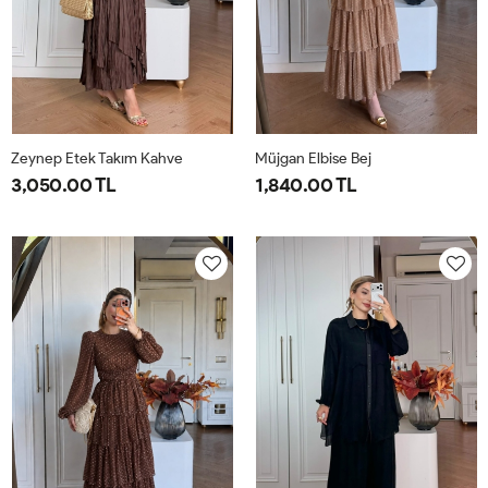
Zeynep Etek Takım Kahve
Müjgan Elbise Bej
3,050.00 TL
1,840.00 TL
1-
2-
38
40
42
44
38-
42-
40-
44-
42
46