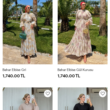
44
50
Bahar Elbise Gri
Bahar Elbise Gül Kurusu
1,740.00 TL
1,740.00 TL
1-
2-
1-
2-
38-
42-
38-
42-
40
44
40
44