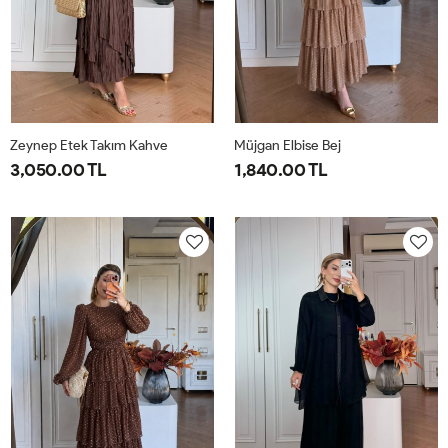
Zeynep Etek Takım Kahve
Müjgan Elbise Bej
3,050.00 TL
1,840.00 TL
1-
2-
38
40
42
44
38-
42-
40-
44-
42
46