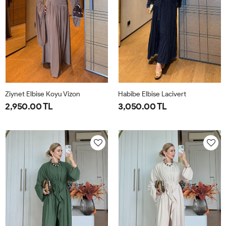
Ziynet Elbise Koyu Vizon
Habibe Elbise Lacivert
2,950.00 TL
3,050.00 TL
38
40
42
44
38
40
42
44