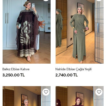
40
44
40
44
Balkız Elbise Kahve
Nahide Elbise Çağla Yeşili
3,250.00 TL
2,740.00 TL
1-
2-
40
42
44
46
38-
42-
40
44