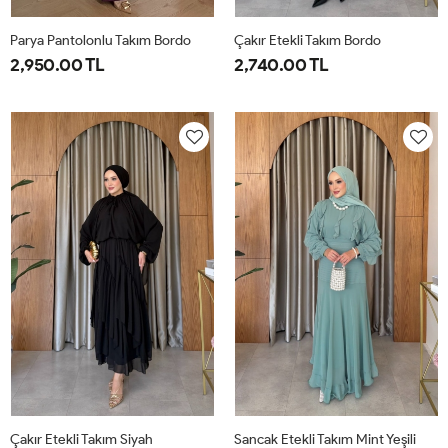
Parya Pantolonlu Takım Bordo
Çakır Etekli Takım Bordo
2,950.00 TL
2,740.00 TL
1-
2-
3-
1-
2-
38-
42-
46-
38-
42-
40
44
48
40
44
Çakır Etekli Takım Siyah
Sancak Etekli Takım Mint Yeşili