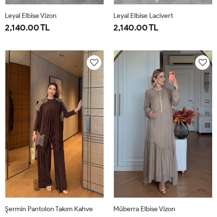
Leyal Elbise Vizon
Leyal Elbise Lacivert
2,140.00 TL
2,140.00 TL
38
40
42
44
46
38
40
42
44
46
Şermin Pantolon Takım Kahve
Müberra Elbise Vizon