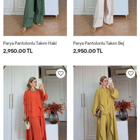
Parya Pantolonlu Takım Haki
Parya Pantolonlu Takım Bej
2,950.00 TL
2,950.00 TL
1-
2-
3-
1-
2-
3-
38-
42-
46-
38-
42-
46-
40
44
48
40
44
48