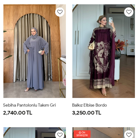
38
40
42
44
46
1-
2-
38-
42-
40
44
Sebiha Pantolonlu Takım Gri
Balkız Elbise Bordo
2,740.00 TL
3,250.00 TL
1-
2-
1-
2-
38-
42-
38-
42-
ÖN
SİPARİŞTİR