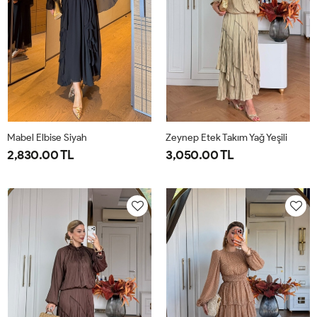
Mabel Elbise Siyah
Zeynep Etek Takım Yağ Yeşili
2,830.00 TL
3,050.00 TL
38
40
42
44
1-
2-
38-
42-
40-
44-
42
46