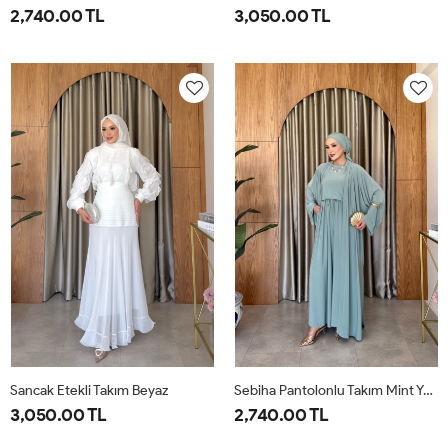
2,740.00 TL
3,050.00 TL
1-
2-
38
40
42
44
46
38-
42-
40
44
Sancak Etekli Takım Beyaz
Sebiha Pantolonlu Takım Mint Yeşili
3,050.00 TL
2,740.00 TL