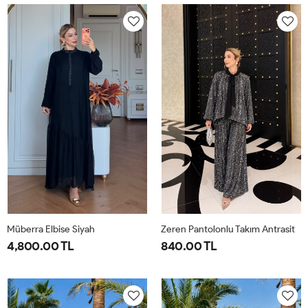
40-
46-
40-
46-
42-
48-
42-
48-
44
50
44
50
Müberra Elbise Siyah
Zeren Pantolonlu Takım Antrasit
4,800.00 TL
840.00 TL
1-
2-
1-
2-
3-
4-
40-
46-
38-
42-
44-
48-
42-
48-
40
44
46
50