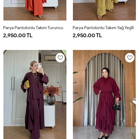
Parya Pantolonlu Takım Turuncu
Parya Pantolonlu Takım Yağ Yeşili
2,950.00 TL
2,950.00 TL
1-
2-
3-
1-
2-
3-
38-
42-
46-
38-
42-
46-
40
44
48
40
44
48