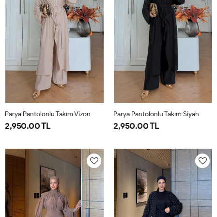
Parya Pantolonlu Takım Vizon
Parya Pantolonlu Takım Siyah
2,950.00 TL
2,950.00 TL
1-
2-
3-
1-
2-
3-
38-
42-
46-
38-
42-
46-
40
44
48
40
44
48