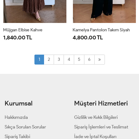
Müjgan Elbise Kahve
Kamelya Pantolon Takım Siyah
1,840.00 TL
4,800.00 TL
38
40
42
44
1-
2-
38-
44-
1
2
3
4
5
6
40-
46-
42
48
Kurumsal
Müşteri Hizmetleri
Hakkımızda
Gizlilik ve Kvkk Bilgileri
Sıkça Sorulan Sorular
Sipariş İşlemleri ve Teslimat
Sipariş Takibi
İade ve İptal Koşulları