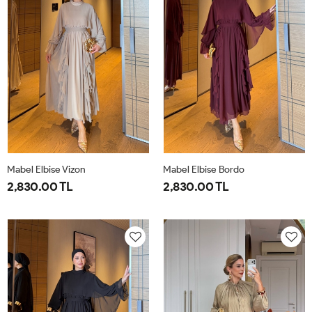
Mabel Elbise Vizon
Mabel Elbise Bordo
2,830.00 TL
2,830.00 TL
38
40
42
44
38
40
42
44