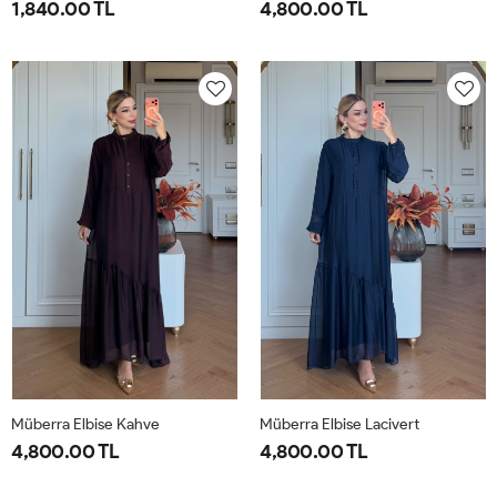
1,840.00 TL
4,800.00 TL
1-
2-
1-
2-
38-
42-
40-
46-
40
44
42-
48-
44
50
Müberra Elbise Kahve
Müberra Elbise Lacivert
4,800.00 TL
4,800.00 TL
1-
2-
1-
2-