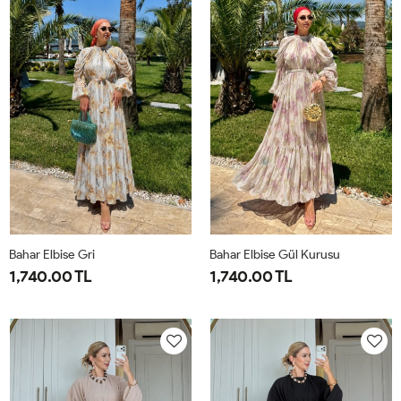
44
50
Bahar Elbise Gri
Bahar Elbise Gül Kurusu
1,740.00 TL
1,740.00 TL
1-
2-
1-
2-
38-
42-
38-
42-
40
44
40
44