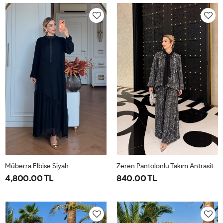
40-
46-
40-
46-
42-
48-
42-
48-
44
50
44
50
Müberra Elbise Siyah
Zeren Pantolonlu Takım Antrasit
4,800.00 TL
840.00 TL
1-
2-
1-
2-
3-
4-
40-
46-
38-
42-
44-
48-
42-
48-
40
44
46
50