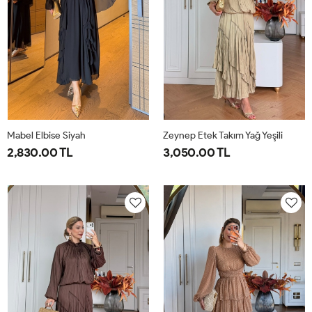
Mabel Elbise Siyah
Zeynep Etek Takım Yağ Yeşili
2,830.00 TL
3,050.00 TL
38
40
42
44
1-
2-
38-
42-
40-
44-
42
46