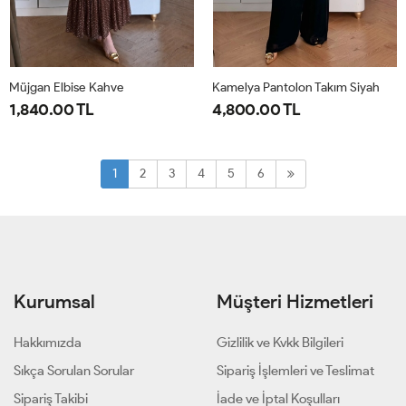
Müjgan Elbise Kahve
Kamelya Pantolon Takım Siyah
1,840.00 TL
4,800.00 TL
38
40
42
44
1-
2-
38-
44-
1
2
3
4
5
6
40-
46-
42
48
Kurumsal
Müşteri Hizmetleri
Hakkımızda
Gizlilik ve Kvkk Bilgileri
Sıkça Sorulan Sorular
Sipariş İşlemleri ve Teslimat
Sipariş Takibi
İade ve İptal Koşulları