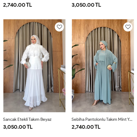
2,740.00 TL
3,050.00 TL
1-
2-
38
40
42
44
46
38-
42-
40
44
Sancak Etekli Takım Beyaz
Sebiha Pantolonlu Takım Mint Yeşili
3,050.00 TL
2,740.00 TL