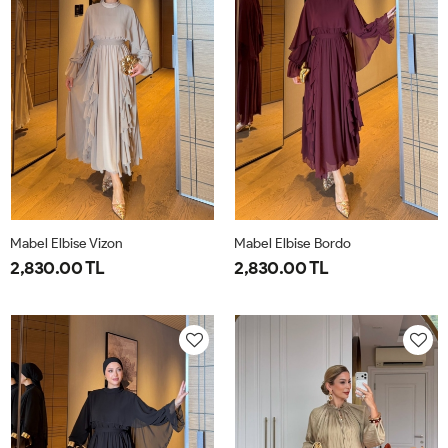
Mabel Elbise Vizon
Mabel Elbise Bordo
2,830.00 TL
2,830.00 TL
38
40
42
44
38
40
42
44