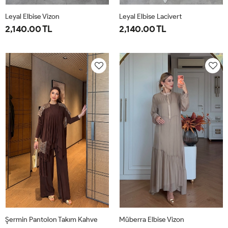
Leyal Elbise Vizon
Leyal Elbise Lacivert
2,140.00 TL
2,140.00 TL
38
40
42
44
46
38
40
42
44
46
Şermin Pantolon Takım Kahve
Müberra Elbise Vizon