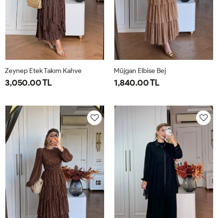
Zeynep Etek Takım Kahve
Müjgan Elbise Bej
3,050.00 TL
1,840.00 TL
1-
2-
38
40
42
44
38-
42-
40-
44-
42
46