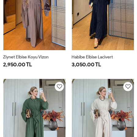
Ziynet Elbise Koyu Vizon
Habibe Elbise Lacivert
2,950.00 TL
3,050.00 TL
38
40
42
44
38
40
42
44