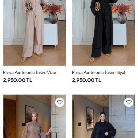
Parya Pantolonlu Takım Vizon
Parya Pantolonlu Takım Siyah
2,950.00 TL
2,950.00 TL
1-
2-
3-
1-
2-
3-
38-
42-
46-
38-
42-
46-
40
44
48
40
44
48