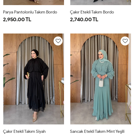
Parya Pantolonlu Takım Bordo
Çakır Etekli Takım Bordo
2,950.00 TL
2,740.00 TL
1-
2-
3-
1-
2-
38-
42-
46-
38-
42-
40
44
48
40
44
Çakır Etekli Takım Siyah
Sancak Etekli Takım Mint Yeşili