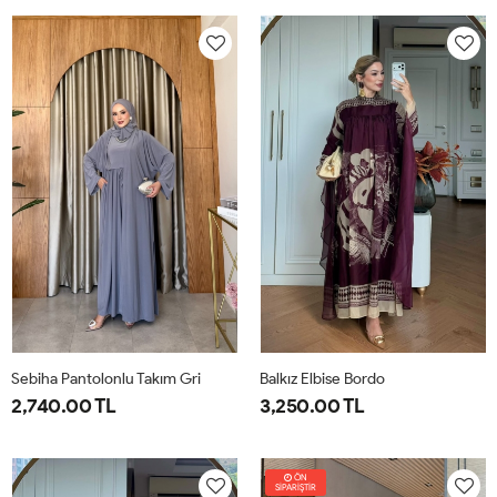
38
40
42
44
46
1-
2-
38-
42-
40
44
Sebiha Pantolonlu Takım Gri
Balkız Elbise Bordo
2,740.00 TL
3,250.00 TL
1-
2-
1-
2-
38-
42-
38-
42-
ÖN
SİPARİŞTİR