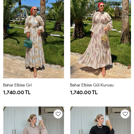
44
50
Bahar Elbise Gri
Bahar Elbise Gül Kurusu
1,740.00 TL
1,740.00 TL
1-
2-
1-
2-
38-
42-
38-
42-
40
44
40
44