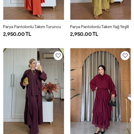
Parya Pantolonlu Takım Turuncu
Parya Pantolonlu Takım Yağ Yeşili
2,950.00 TL
2,950.00 TL
1-
2-
3-
1-
2-
3-
38-
42-
46-
38-
42-
46-
40
44
48
40
44
48