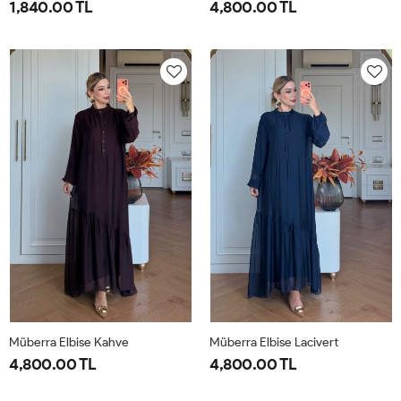
1,840.00 TL
4,800.00 TL
1-
2-
1-
2-
38-
42-
40-
46-
40
44
42-
48-
44
50
Müberra Elbise Kahve
Müberra Elbise Lacivert
4,800.00 TL
4,800.00 TL
1-
2-
1-
2-