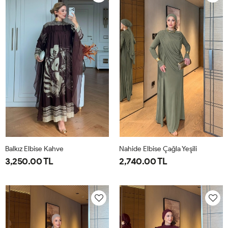
40
44
40
44
Balkız Elbise Kahve
Nahide Elbise Çağla Yeşili
3,250.00 TL
2,740.00 TL
1-
2-
40
42
44
46
38-
42-
40
44