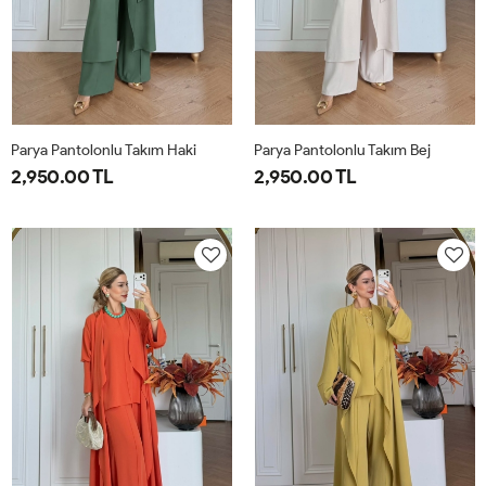
Parya Pantolonlu Takım Haki
Parya Pantolonlu Takım Bej
2,950.00 TL
2,950.00 TL
1-
2-
3-
1-
2-
3-
38-
42-
46-
38-
42-
46-
40
44
48
40
44
48