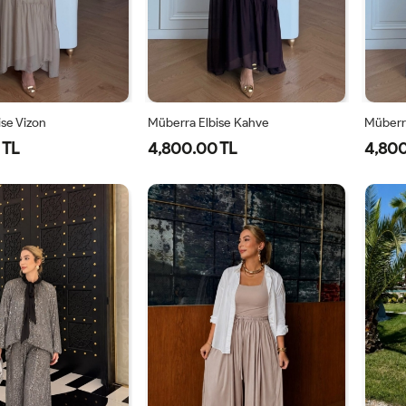
se Vizon
Müberra Elbise Kahve
Müberra
 TL
4,800.00 TL
4,800
1-
2-
1-
2-
40-
46-
40-
46-
42-
48-
42-
48-
44
50
44
50