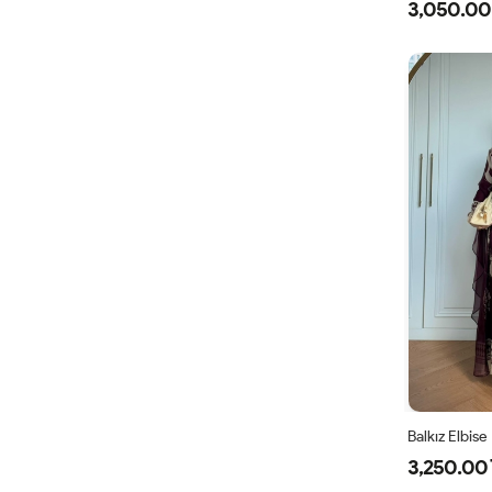
3,050.00
38
4
Balkız Elbis
3,250.00 