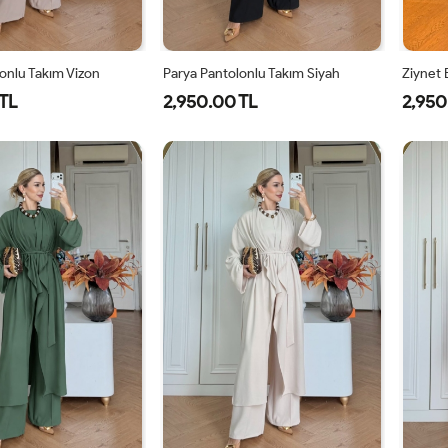
onlu Takım Vizon
Parya Pantolonlu Takım Siyah
Ziynet 
TL
2,950.00 TL
2,950
-
2-
3-
1-
2-
3-
8-
42-
46-
38-
42-
46-
0
44
48
40
44
48