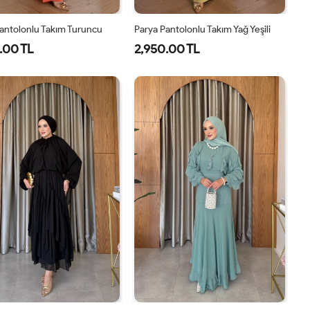
antolonlu Takım Turuncu
Parya Pantolonlu Takım Yağ Yeşili
.00 TL
2,950.00 TL
1-
2-
3-
1-
2-
3-
38-
42-
46-
38-
42-
46-
40
44
48
40
44
48