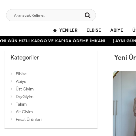
YENILER
ELBISE
ABIYE
Ü
N HIZLI KARGO VE KAPIDA ÖDEME İMKANI
| AYNI GÜN HIZLI
Yeni Ü
Kategoriler
Elbise
Abiye
Üst Giyim
Dış Giyim
Takım
Alt Giyim
Fırsat Ürünleri