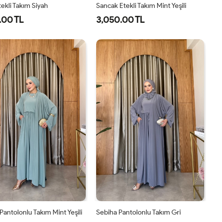
tekli Takım Siyah
Sancak Etekli Takım Mint Yeşili
.00 TL
3,050.00 TL
1-
2-
38
40
42
44
46
38-
42-
40
44
Pantolonlu Takım Mint Yeşili
Sebiha Pantolonlu Takım Gri