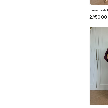
Parya Pantol
2,950.00 
1
3
4