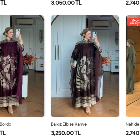
 TL
3,050.00 TL
2,740
0
42
44
46
38
40
42
44
46
ÖN
SİPARİŞT
e Bordo
Balkız Elbise Kahve
Nahide 
TL
3,250.00 TL
2,740