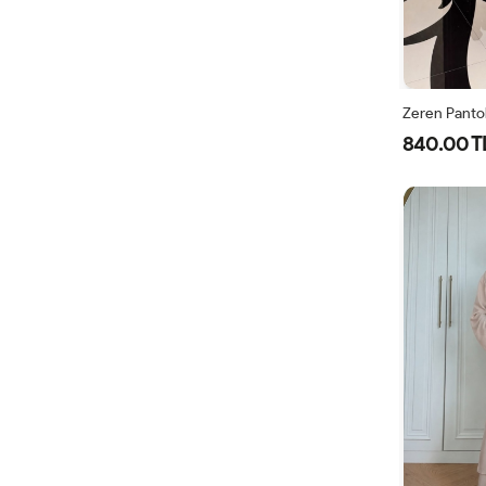
Zeren Pantol
840.00 T
1-
38-
40