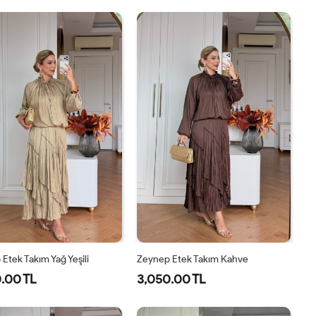
40
42
44
46
38
40
42
44
Etek Takım Yağ Yeşili
Zeynep Etek Takım Kahve
.00 TL
3,050.00 TL
1-
2-
1-
2-