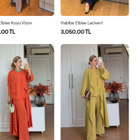
Elbise Koyu Vizon
Habibe Elbise Lacivert
.00 TL
3,050.00 TL
38
40
42
44
38
40
42
44