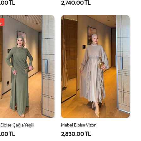
.00 TL
2,740.00 TL
1-
2-
1-
2-
38-
42-
38-
42-
İR
40
44
40
44
Elbise Çağla Yeşili
Mabel Elbise Vizon
.00 TL
2,830.00 TL