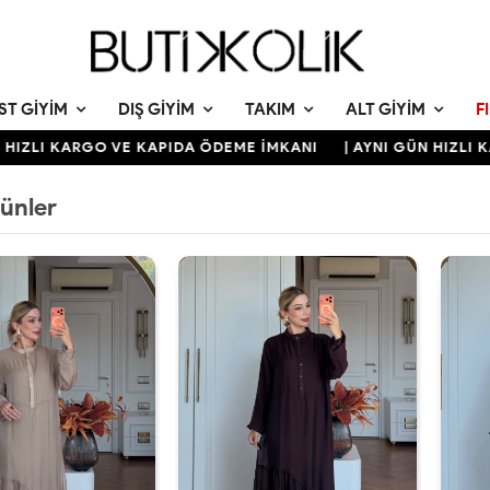
ST GIYIM
DIŞ GIYIM
TAKIM
ALT GIYIM
F
 KARGO VE KAPIDA ÖDEME İMKANI
| AYNI GÜN HIZLI KARGO 
rünler