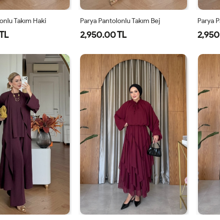
onlu Takım Haki
Parya Pantolonlu Takım Bej
Parya P
TL
2,950.00 TL
2,950
-
2-
3-
1-
2-
3-
8-
42-
46-
38-
42-
46-
0
44
48
40
44
48