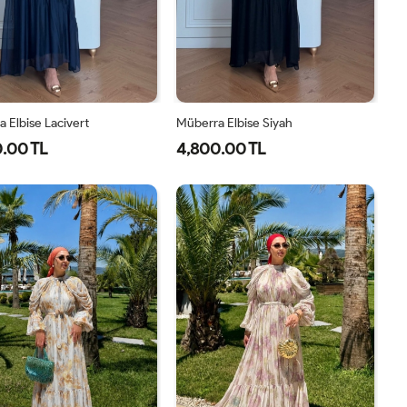
 Elbise Lacivert
Müberra Elbise Siyah
.00 TL
4,800.00 TL
1-
2-
1-
2-
40-
46-
40-
46-
42-
48-
42-
48-
44
50
44
50