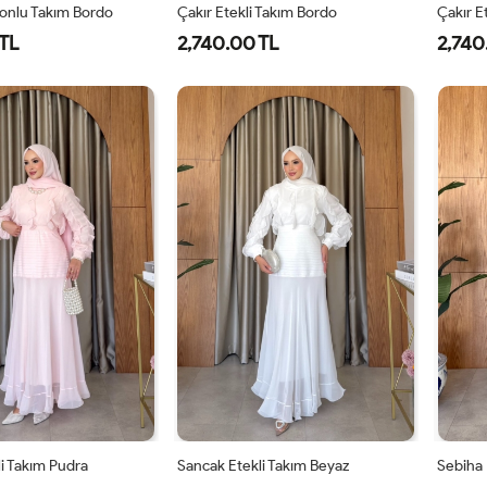
lonlu Takım Bordo
Çakır Etekli Takım Bordo
Çakır E
TL
2,740.00 TL
2,740
-
2-
3-
1-
2-
8-
42-
46-
38-
42-
0
44
48
40
44
i Takım Pudra
Sancak Etekli Takım Beyaz
Sebiha 