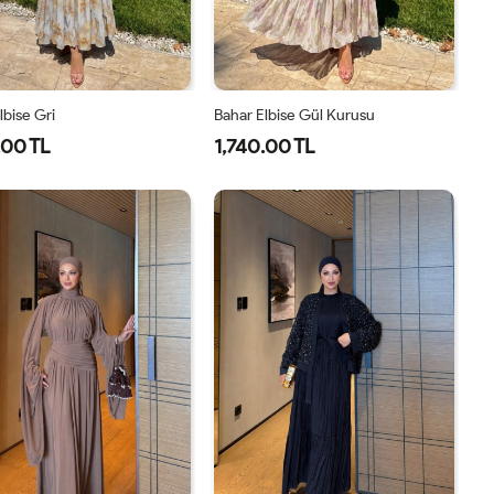
lbise Gri
Bahar Elbise Gül Kurusu
.00 TL
1,740.00 TL
1-
2-
1-
2-
38-
42-
38-
42-
40
44
40
44