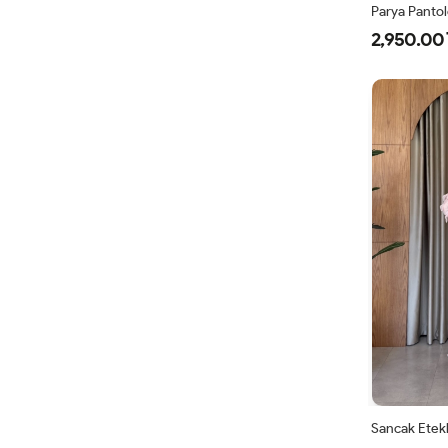
Parya Panto
2,950.00 
1
3
4
Sancak Etekl