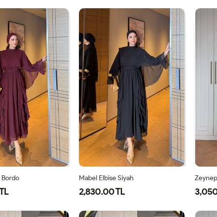
1-
2-
1-
2-
38-
42-
38-
42-
40
44
40
44
e Bordo
Mabel Elbise Siyah
Zeynep 
TL
2,830.00 TL
3,050
40
42
44
38
40
42
44