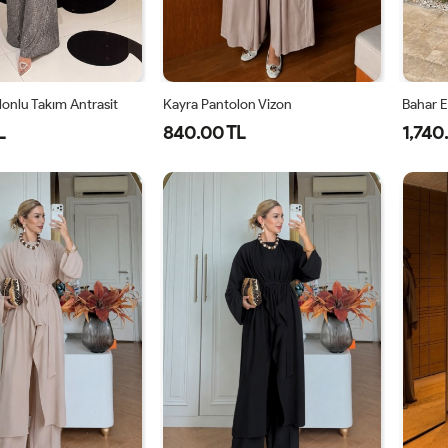
onlu Takım Antrasit
Kayra Pantolon Vizon
Bahar E
L
840.00 TL
1,740
2-
3-
4-
2-
S-
42-
44-
48-
42-
M-
44
46
50
44-
38-
46
40-
42