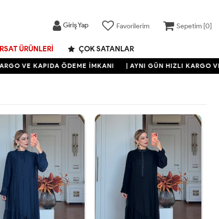
Giriş Yap
Favorilerim
Sepetim [
0
]
IRSAT ÜRÜNLERI
ÇOK SATANLAR
VE KAPIDA ÖDEME İMKANI
| AYNI GÜN HIZLI KARGO VE KAPI