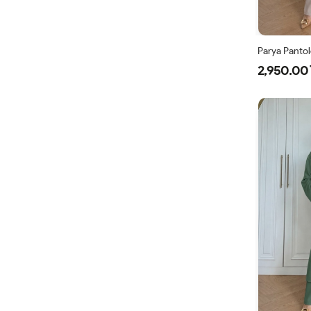
Parya Pantol
2,950.00 
1
3
4