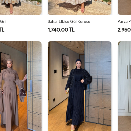
 Gri
Bahar Elbise Gül Kurusu
Parya P
TL
1,740.00 TL
2,950
1-
2-
1-
2-
38-
42-
38-
42-
40
44
40
44