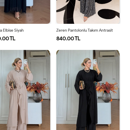
 Elbise Siyah
Zeren Pantolonlu Takım Antrasit
.00 TL
840.00 TL
1-
2-
1-
2-
3-
4-
40-
46-
38-
42-
44-
48-
42-
48-
40
44
46
50
44
50