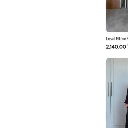
Leyal Elbise
2,140.00 
38
4