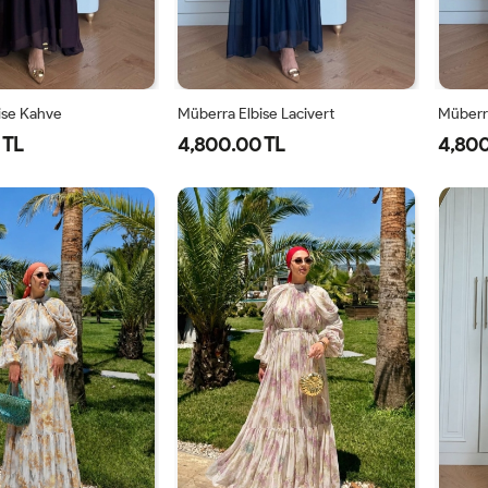
ise Kahve
Müberra Elbise Lacivert
Müberra
 TL
4,800.00 TL
4,800
1-
2-
1-
2-
40-
46-
40-
46-
42-
48-
42-
48-
44
50
44
50