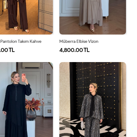
 Pantolon Takım Kahve
Müberra Elbise Vizon
.00 TL
4,800.00 TL
1-
2-
1-
2-
38-
42-
40-
46-
40
44
42-
48-
44
50