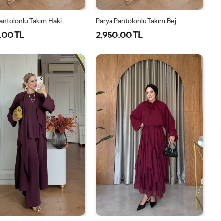
antolonlu Takım Haki
Parya Pantolonlu Takım Bej
.00 TL
2,950.00 TL
1-
2-
3-
1-
2-
3-
38-
42-
46-
38-
42-
46-
40
44
48
40
44
48