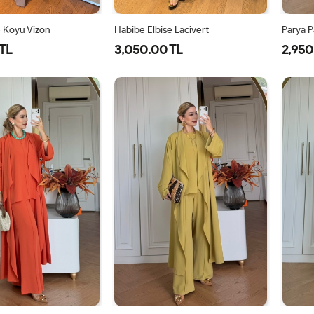
e Koyu Vizon
Habibe Elbise Lacivert
Parya P
TL
3,050.00 TL
2,950
40
42
44
38
40
42
44