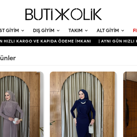
ST GIYIM
DIŞ GIYIM
TAKIM
ALT GIYIM
F
I KARGO VE KAPIDA ÖDEME İMKANI
| AYNI GÜN HIZLI KARGO
rünler