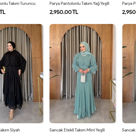
lonlu Takım Turuncu
Parya Pantolonlu Takım Yağ Yeşili
Parya P
TL
2,950.00 TL
2,950
-
2-
3-
1-
2-
3-
8-
42-
46-
38-
42-
46-
0
44
48
40
44
48
 Takım Siyah
Sancak Etekli Takım Mint Yeşili
Sancak 