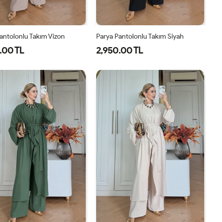
antolonlu Takım Vizon
Parya Pantolonlu Takım Siyah
.00 TL
2,950.00 TL
1-
2-
3-
1-
2-
3-
38-
42-
46-
38-
42-
46-
40
44
48
40
44
48