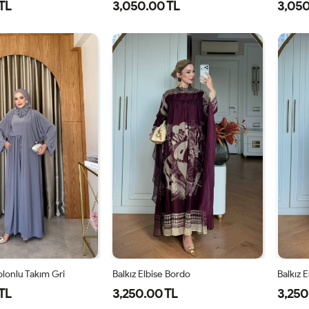
TL
3,050.00 TL
3,050
1-
2-
38
40
42
44
46
3
38-
42-
40
44
lonlu Takım Gri
Balkız Elbise Bordo
Balkız 
TL
3,250.00 TL
3,250