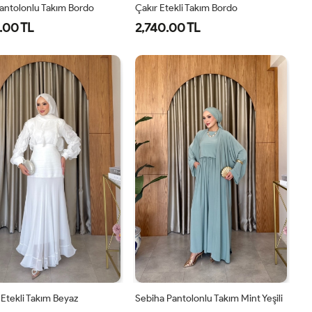
antolonlu Takım Bordo
Çakır Etekli Takım Bordo
.00 TL
2,740.00 TL
1-
2-
3-
1-
2-
38-
42-
46-
38-
42-
40
44
48
40
44
Etekli Takım Beyaz
Sebiha Pantolonlu Takım Mint Yeşili