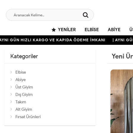
YENILER
ELBISE
ABIYE
Ü
ÜN HIZLI KARGO VE KAPIDA ÖDEME İMKANI
| AYNI GÜN HIZL
Yeni Ü
Kategoriler
Elbise
Abiye
Üst Giyim
Dış Giyim
Takım
Alt Giyim
Fırsat Ürünleri