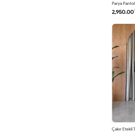
Parya Panto
2,950.00 
1
3
4
Çakır Etekli