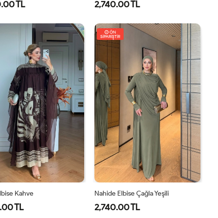
.00 TL
2,740.00 TL
8
40
42
44
46
1-
2-
38-
42-
ÖN
SİPARİŞTİR
40
44
Elbise Kahve
Nahide Elbise Çağla Yeşili
.00 TL
2,740.00 TL