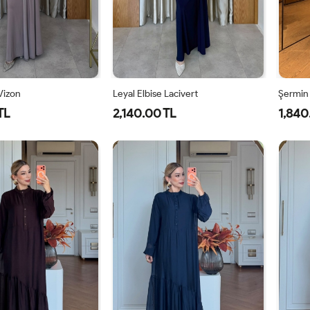
 Vizon
Leyal Elbise Lacivert
Şermin
TL
2,140.00 TL
1,840
0
42
44
46
38
40
42
44
46