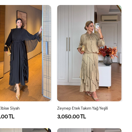
1-
2-
40
42
44
46
38-
42-
40
44
lbise Siyah
Zeynep Etek Takım Yağ Yeşili
.00 TL
3,050.00 TL
38
40
42
44
1-
2-