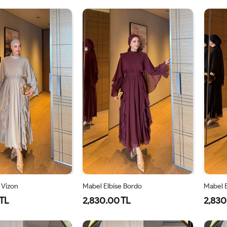
1-
2-
1-
2-
38-
42-
38-
42-
40
44
40
44
 Vizon
Mabel Elbise Bordo
Mabel E
TL
2,830.00 TL
2,830
40
42
44
38
40
42
44