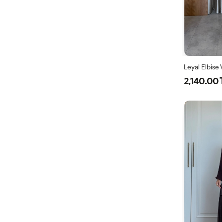
Leyal Elbise
2,140.00 
38
4