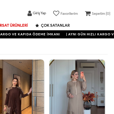
Giriş Yap
Favorilerim
Sepetim [
0
]
IRSAT ÜRÜNLERI
ÇOK SATANLAR
VE KAPIDA ÖDEME İMKANI
| AYNI GÜN HIZLI KARGO VE KAPI