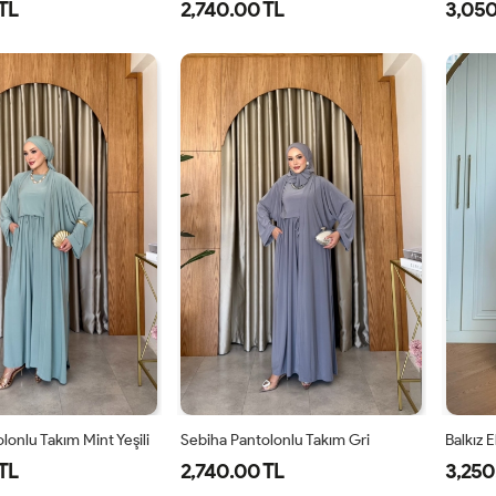
TL
2,740.00 TL
3,050
1-
2-
1-
2-
3
38-
42-
38-
42-
40
44
40
44
lonlu Takım Mint Yeşili
Sebiha Pantolonlu Takım Gri
Balkız 
TL
2,740.00 TL
3,250