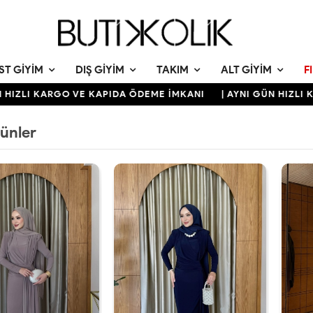
ST GIYIM
DIŞ GIYIM
TAKIM
ALT GIYIM
F
 KARGO VE KAPIDA ÖDEME İMKANI
| AYNI GÜN HIZLI KARGO 
rünler