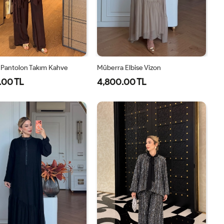
 Pantolon Takım Kahve
Müberra Elbise Vizon
.00 TL
4,800.00 TL
1-
2-
1-
2-
38-
42-
40-
46-
40
44
42-
48-
44
50