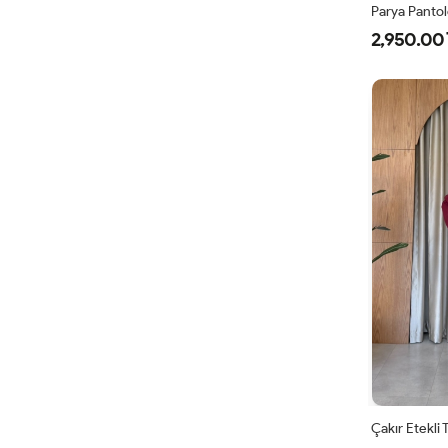
Parya Pantol
2,950.00 
1
3
4
Çakır Etekli