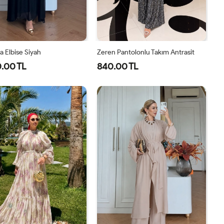
 Elbise Siyah
Zeren Pantolonlu Takım Antrasit
.00 TL
840.00 TL
1-
2-
1-
2-
3-
4-
40-
46-
38-
42-
44-
48-
42-
48-
40
44
46
50
44
50