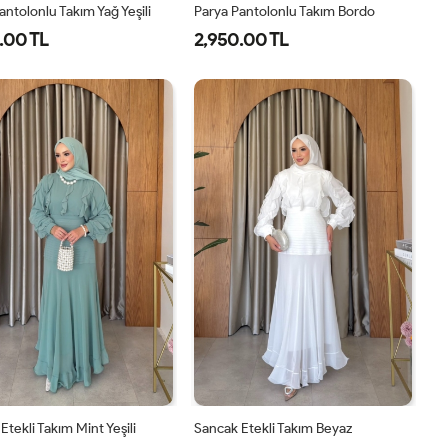
antolonlu Takım Yağ Yeşili
Parya Pantolonlu Takım Bordo
.00 TL
2,950.00 TL
1-
2-
3-
1-
2-
3-
38-
42-
46-
38-
42-
46-
40
44
48
40
44
48
Etekli Takım Mint Yeşili
Sancak Etekli Takım Beyaz