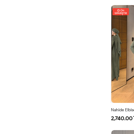
ÖN
SİPARİŞTİR
Nahide Elbise
2,740.00 
40