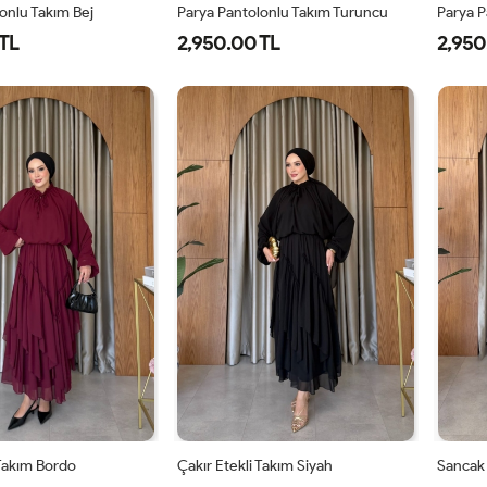
onlu Takım Bej
Parya Pantolonlu Takım Turuncu
Parya P
TL
2,950.00 TL
2,950
-
2-
3-
1-
2-
3-
8-
42-
46-
38-
42-
46-
0
44
48
40
44
48
 Takım Bordo
Çakır Etekli Takım Siyah
Sancak 