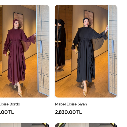
1-
2-
1-
2-
38-
42-
38-
42-
40
44
40
44
lbise Bordo
Mabel Elbise Siyah
.00 TL
2,830.00 TL
38
40
42
44
38
40
42
44