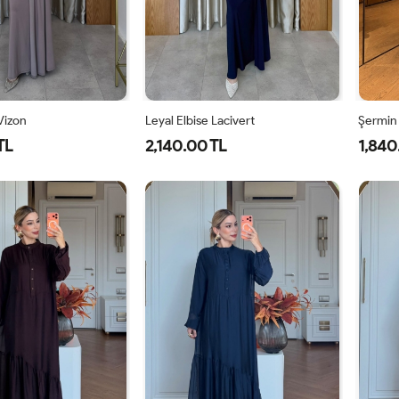
 Vizon
Leyal Elbise Lacivert
Şermin
TL
2,140.00 TL
1,840
0
42
44
46
38
40
42
44
46