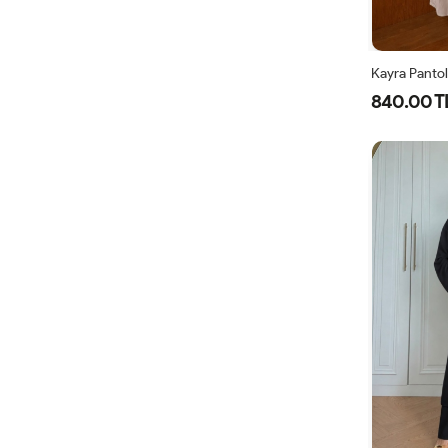
Kayra Panto
840.00 T