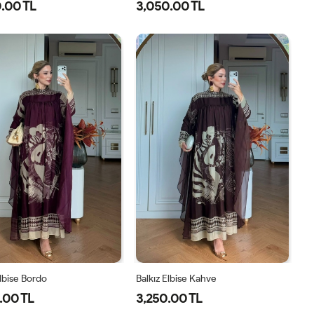
.00 TL
3,050.00 TL
8
40
42
44
46
38
40
42
44
46
Elbise Bordo
Balkız Elbise Kahve
.00 TL
3,250.00 TL