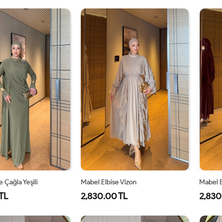
1-
2-
1-
2-
38-
42-
38-
42-
40
44
40
44
 Çağla Yeşili
Mabel Elbise Vizon
Mabel E
TL
2,830.00 TL
2,830
42
44
46
38
40
42
44