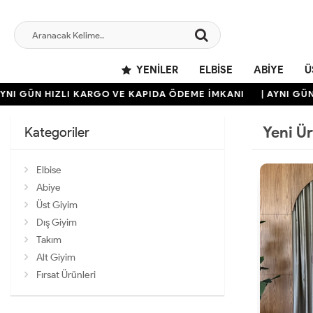
YENILER
ELBISE
ABIYE
Ü
N HIZLI KARGO VE KAPIDA ÖDEME İMKANI
| AYNI GÜN HIZLI
Yeni Ü
Kategoriler
Elbise
Abiye
Üst Giyim
Dış Giyim
Takım
Alt Giyim
Fırsat Ürünleri