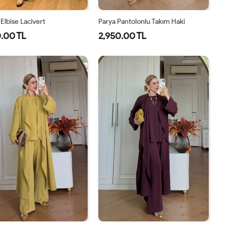
Elbise Lacivert
Parya Pantolonlu Takım Haki
.00 TL
2,950.00 TL
38
40
42
44
1-
2-
3-
38-
42-
46-
40
44
48