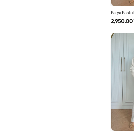
Parya Pantol
2,950.00 
1
3
4