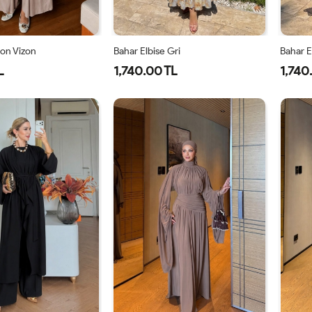
lon Vizon
Bahar Elbise Gri
Bahar E
L
1,740.00 TL
1,740
2-
S-
1-
2-
42-
M-
38-
42-
44-
38-
40
44
46
40-
42