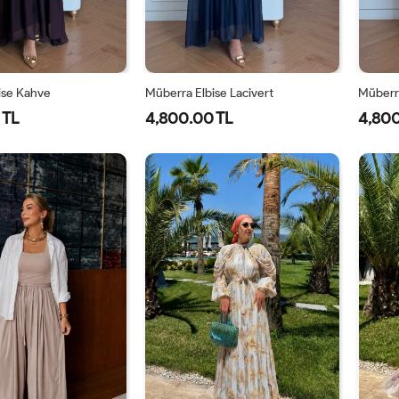
ise Kahve
Müberra Elbise Lacivert
Müberra
 TL
4,800.00 TL
4,800
1-
2-
1-
2-
40-
46-
40-
46-
42-
48-
42-
48-
44
50
44
50