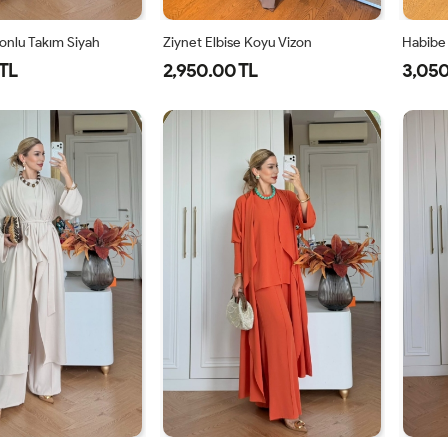
onlu Takım Siyah
Ziynet Elbise Koyu Vizon
Habibe 
TL
2,950.00 TL
3,050
-
2-
3-
38
40
42
44
8-
42-
46-
0
44
48