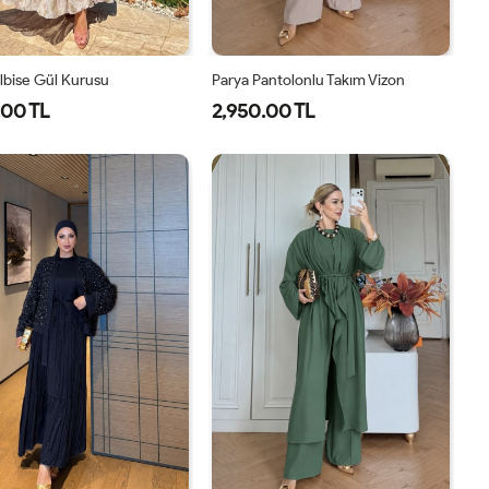
lbise Gül Kurusu
Parya Pantolonlu Takım Vizon
.00 TL
2,950.00 TL
1-
2-
1-
2-
3-
38-
42-
38-
42-
46-
40
44
40
44
48