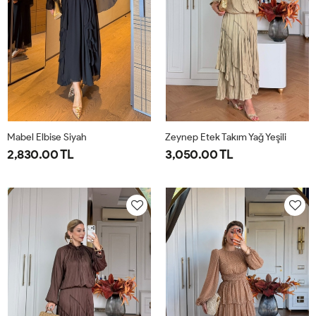
Mabel Elbise Siyah
Zeynep Etek Takım Yağ Yeşili
2,830.00 TL
3,050.00 TL
38
40
42
44
1-
2-
38-
42-
40-
44-
42
46