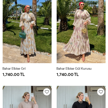
44
50
Bahar Elbise Gri
Bahar Elbise Gül Kurusu
1,740.00 TL
1,740.00 TL
1-
2-
1-
2-
38-
42-
38-
42-
40
44
40
44