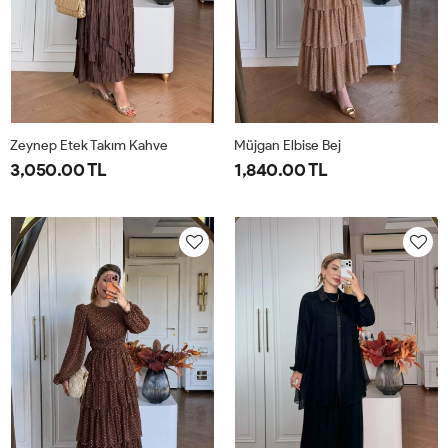
Zeynep Etek Takım Kahve
Müjgan Elbise Bej
3,050.00 TL
1,840.00 TL
1-
2-
38
40
42
44
38-
42-
40-
44-
42
46