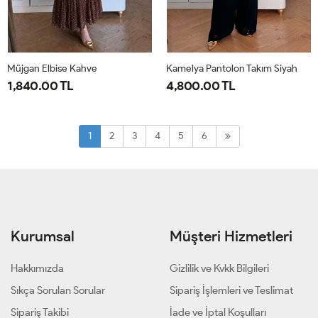
Müjgan Elbise Kahve
Kamelya Pantolon Takım Siyah
1,840.00 TL
4,800.00 TL
38
40
42
44
1-
2-
38-
44-
1
2
3
4
5
6
40-
46-
42
48
Kurumsal
Müşteri Hizmetleri
Hakkımızda
Gizlilik ve Kvkk Bilgileri
Sıkça Sorulan Sorular
Sipariş İşlemleri ve Teslimat
Sipariş Takibi
İade ve İptal Koşulları