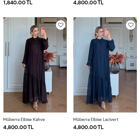
1,840.00 TL
4,800.00 TL
1-
2-
1-
2-
38-
42-
40-
46-
40
44
42-
48-
44
50
Müberra Elbise Kahve
Müberra Elbise Lacivert
4,800.00 TL
4,800.00 TL
1-
2-
1-
2-