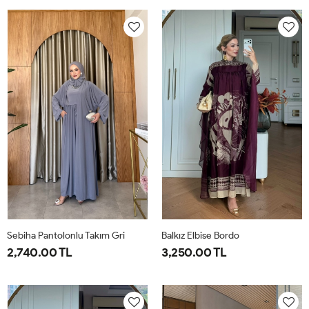
38
40
42
44
46
1-
2-
38-
42-
40
44
Sebiha Pantolonlu Takım Gri
Balkız Elbise Bordo
2,740.00 TL
3,250.00 TL
1-
2-
1-
2-
38-
42-
38-
42-