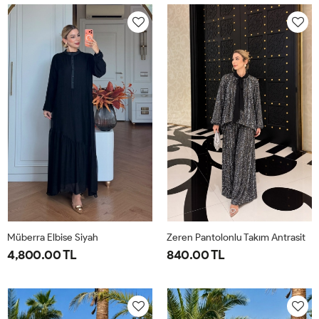
40-
46-
40-
46-
42-
48-
42-
48-
44
50
44
50
Müberra Elbise Siyah
Zeren Pantolonlu Takım Antrasit
4,800.00 TL
840.00 TL
1-
2-
1-
2-
3-
4-
40-
46-
38-
42-
44-
48-
42-
48-
40
44
46
50