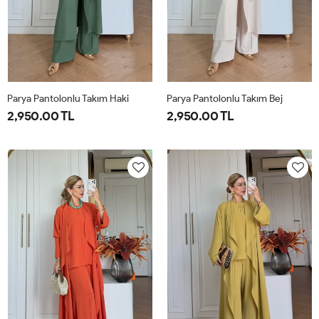
Parya Pantolonlu Takım Haki
Parya Pantolonlu Takım Bej
2,950.00 TL
2,950.00 TL
1-
2-
3-
1-
2-
3-
38-
42-
46-
38-
42-
46-
40
44
48
40
44
48