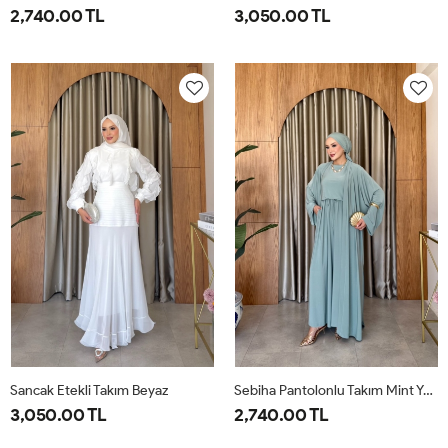
2,740.00 TL
3,050.00 TL
1-
2-
38
40
42
44
46
38-
42-
40
44
Sancak Etekli Takım Beyaz
Sebiha Pantolonlu Takım Mint Yeşili
3,050.00 TL
2,740.00 TL