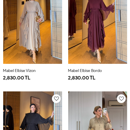
Mabel Elbise Vizon
Mabel Elbise Bordo
2,830.00 TL
2,830.00 TL
38
40
42
44
38
40
42
44