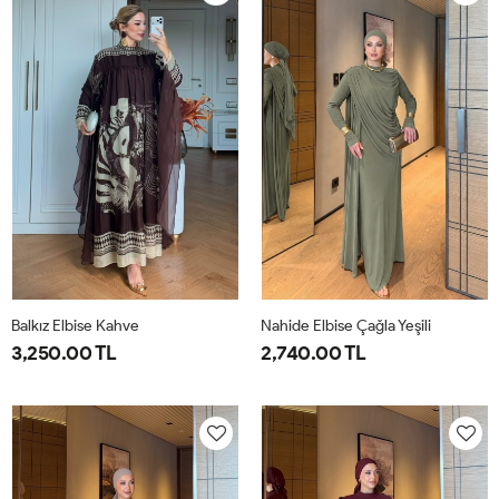
40
44
40
44
Balkız Elbise Kahve
Nahide Elbise Çağla Yeşili
3,250.00 TL
2,740.00 TL
1-
2-
40
42
44
46
38-
42-
40
44