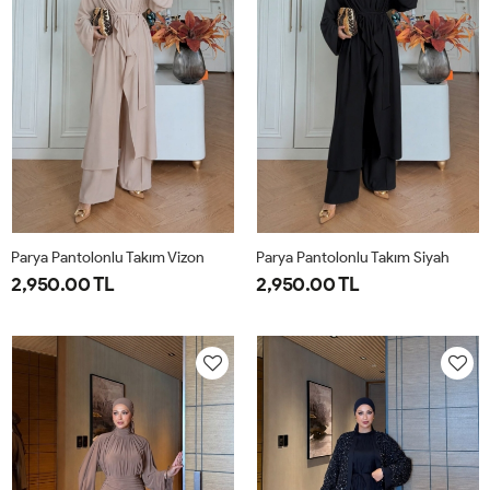
Parya Pantolonlu Takım Vizon
Parya Pantolonlu Takım Siyah
2,950.00 TL
2,950.00 TL
1-
2-
3-
1-
2-
3-
38-
42-
46-
38-
42-
46-
40
44
48
40
44
48