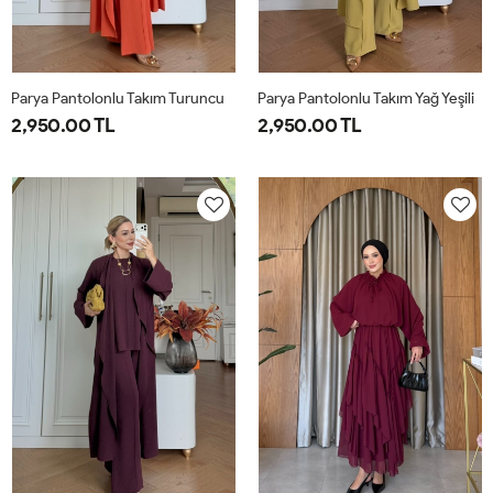
Parya Pantolonlu Takım Turuncu
Parya Pantolonlu Takım Yağ Yeşili
2,950.00 TL
2,950.00 TL
1-
2-
3-
1-
2-
3-
38-
42-
46-
38-
42-
46-
40
44
48
40
44
48