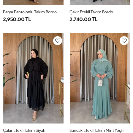
Parya Pantolonlu Takım Bordo
Çakır Etekli Takım Bordo
2,950.00 TL
2,740.00 TL
1-
2-
3-
1-
2-
38-
42-
46-
38-
42-
40
44
48
40
44
Çakır Etekli Takım Siyah
Sancak Etekli Takım Mint Yeşili