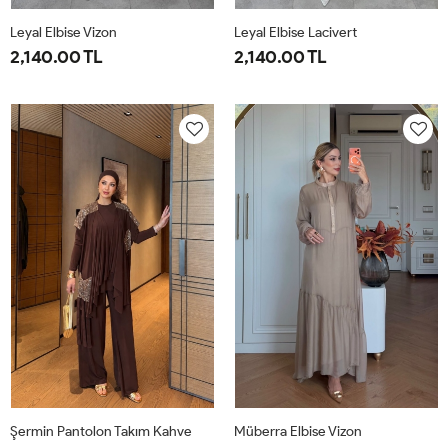
Leyal Elbise Vizon
Leyal Elbise Lacivert
2,140.00 TL
2,140.00 TL
38
40
42
44
46
38
40
42
44
46
Şermin Pantolon Takım Kahve
Müberra Elbise Vizon