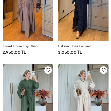
Ziynet Elbise Koyu Vizon
Habibe Elbise Lacivert
2,950.00 TL
3,050.00 TL
38
40
42
44
38
40
42
44