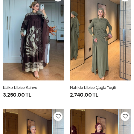
40
44
40
44
Balkız Elbise Kahve
Nahide Elbise Çağla Yeşili
3,250.00 TL
2,740.00 TL
1-
2-
40
42
44
46
38-
42-
40
44