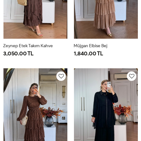
Zeynep Etek Takım Kahve
Müjgan Elbise Bej
3,050.00 TL
1,840.00 TL
1-
2-
38
40
42
44
38-
42-
40-
44-
42
46