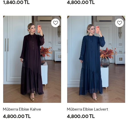
1,840.00 TL
4,800.00 TL
1-
2-
1-
2-
38-
42-
40-
46-
40
44
42-
48-
44
50
Müberra Elbise Kahve
Müberra Elbise Lacivert
4,800.00 TL
4,800.00 TL
1-
2-
1-
2-