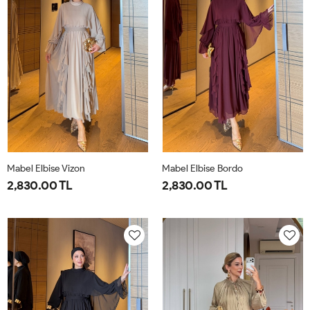
Mabel Elbise Vizon
Mabel Elbise Bordo
2,830.00 TL
2,830.00 TL
38
40
42
44
38
40
42
44