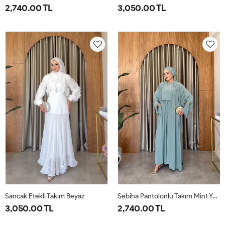
2,740.00 TL
3,050.00 TL
1-
2-
38
40
42
44
46
38-
42-
40
44
Sancak Etekli Takım Beyaz
Sebiha Pantolonlu Takım Mint Yeşili
3,050.00 TL
2,740.00 TL