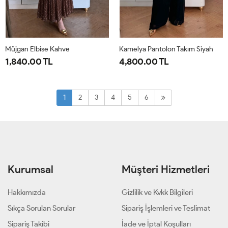
Müjgan Elbise Kahve
Kamelya Pantolon Takım Siyah
1,840.00 TL
4,800.00 TL
38
40
42
44
1-
2-
38-
44-
1
2
3
4
5
6
40-
46-
42
48
Kurumsal
Müşteri Hizmetleri
Hakkımızda
Gizlilik ve Kvkk Bilgileri
Sıkça Sorulan Sorular
Sipariş İşlemleri ve Teslimat
Sipariş Takibi
İade ve İptal Koşulları