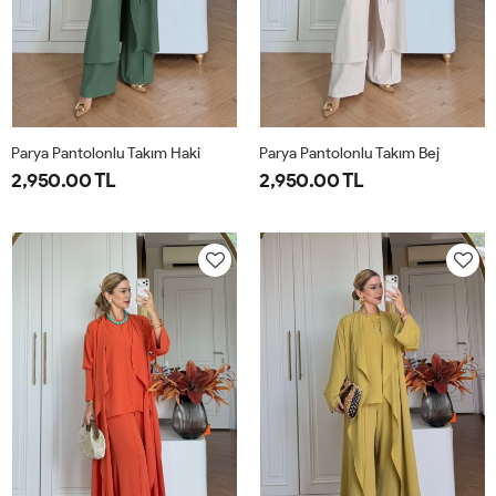
Parya Pantolonlu Takım Haki
Parya Pantolonlu Takım Bej
2,950.00 TL
2,950.00 TL
1-
2-
3-
1-
2-
3-
38-
42-
46-
38-
42-
46-
40
44
48
40
44
48