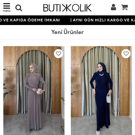
menü
KAPIDA ÖDEME İMKANI
| AYNI GÜN HIZLI KARGO VE KAPID
Yeni Ürünler