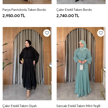
Parya Pantolonlu Takım Bordo
Çakır Etekli Takım Bordo
2,950.00 TL
2,740.00 TL
1-
2-
3-
1-
2-
38-
42-
46-
38-
42-
40
44
48
40
44
Çakır Etekli Takım Siyah
Sancak Etekli Takım Mint Yeşili