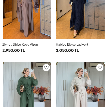
Ziynet Elbise Koyu Vizon
Habibe Elbise Lacivert
2,950.00 TL
3,050.00 TL
38
40
42
44
38
40
42
44