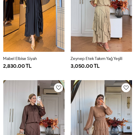
Mabel Elbise Siyah
Zeynep Etek Takım Yağ Yeşili
2,830.00 TL
3,050.00 TL
38
40
42
44
1-
2-
38-
42-
40-
44-
42
46