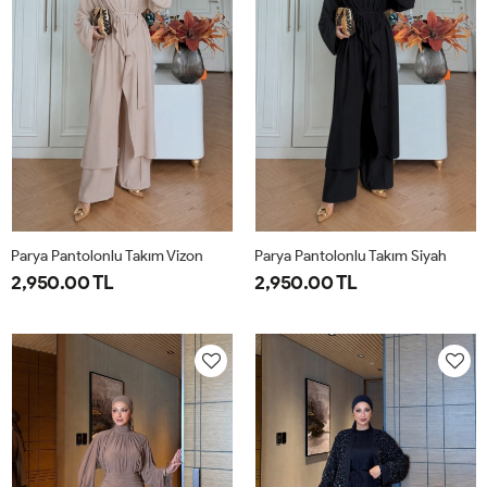
Parya Pantolonlu Takım Vizon
Parya Pantolonlu Takım Siyah
2,950.00 TL
2,950.00 TL
1-
2-
3-
1-
2-
3-
38-
42-
46-
38-
42-
46-
40
44
48
40
44
48