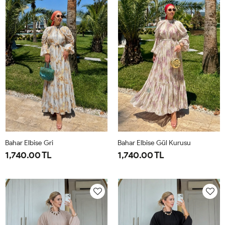
44
50
Bahar Elbise Gri
Bahar Elbise Gül Kurusu
1,740.00 TL
1,740.00 TL
1-
2-
1-
2-
38-
42-
38-
42-
40
44
40
44