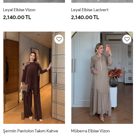
Leyal Elbise Vizon
Leyal Elbise Lacivert
2,140.00 TL
2,140.00 TL
38
40
42
44
46
38
40
42
44
46
Şermin Pantolon Takım Kahve
Müberra Elbise Vizon