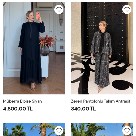
40-
46-
40-
46-
42-
48-
42-
48-
44
50
44
50
Müberra Elbise Siyah
Zeren Pantolonlu Takım Antrasit
4,800.00 TL
840.00 TL
1-
2-
1-
2-
3-
4-
40-
46-
38-
42-
44-
48-
42-
48-
40
44
46
50