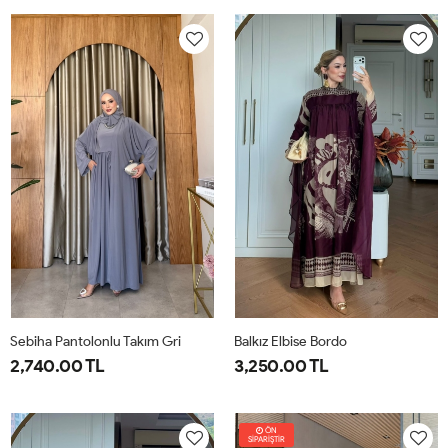
38
40
42
44
46
1-
2-
38-
42-
40
44
Sebiha Pantolonlu Takım Gri
Balkız Elbise Bordo
2,740.00 TL
3,250.00 TL
1-
2-
1-
2-
38-
42-
38-
42-
ÖN
SİPARİŞTİR