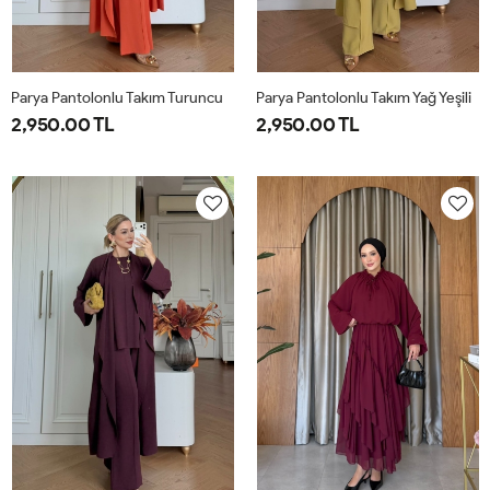
Parya Pantolonlu Takım Turuncu
Parya Pantolonlu Takım Yağ Yeşili
2,950.00 TL
2,950.00 TL
1-
2-
3-
1-
2-
3-
38-
42-
46-
38-
42-
46-
40
44
48
40
44
48