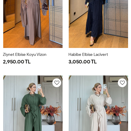
Ziynet Elbise Koyu Vizon
Habibe Elbise Lacivert
2,950.00 TL
3,050.00 TL
38
40
42
44
38
40
42
44