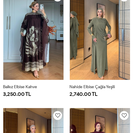
40
44
40
44
Balkız Elbise Kahve
Nahide Elbise Çağla Yeşili
3,250.00 TL
2,740.00 TL
1-
2-
40
42
44
46
38-
42-
40
44