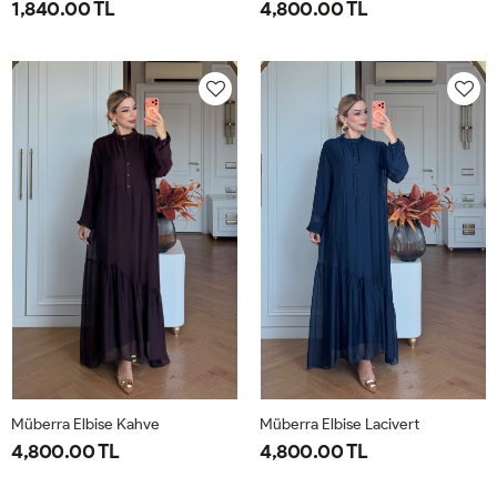
1,840.00 TL
4,800.00 TL
1-
2-
1-
2-
38-
42-
40-
46-
40
44
42-
48-
44
50
Müberra Elbise Kahve
Müberra Elbise Lacivert
4,800.00 TL
4,800.00 TL
1-
2-
1-
2-