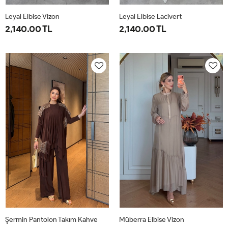
Leyal Elbise Vizon
Leyal Elbise Lacivert
2,140.00 TL
2,140.00 TL
38
40
42
44
46
38
40
42
44
46
Şermin Pantolon Takım Kahve
Müberra Elbise Vizon