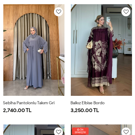
38
40
42
44
46
1-
2-
38-
42-
40
44
Sebiha Pantolonlu Takım Gri
Balkız Elbise Bordo
2,740.00 TL
3,250.00 TL
1-
2-
1-
2-
38-
42-
38-
42-
ÖN
SİPARİŞTİR