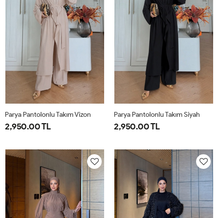
Parya Pantolonlu Takım Vizon
Parya Pantolonlu Takım Siyah
2,950.00 TL
2,950.00 TL
1-
2-
3-
1-
2-
3-
38-
42-
46-
38-
42-
46-
40
44
48
40
44
48