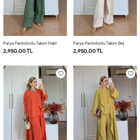
Parya Pantolonlu Takım Haki
Parya Pantolonlu Takım Bej
2,950.00 TL
2,950.00 TL
1-
2-
3-
1-
2-
3-
38-
42-
46-
38-
42-
46-
40
44
48
40
44
48