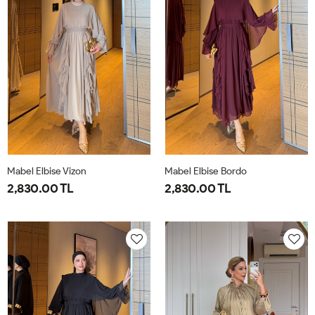
Mabel Elbise Vizon
Mabel Elbise Bordo
2,830.00 TL
2,830.00 TL
38
40
42
44
38
40
42
44