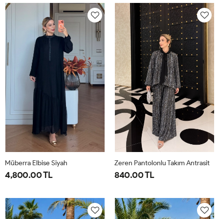
40-
46-
40-
46-
42-
48-
42-
48-
44
50
44
50
Müberra Elbise Siyah
Zeren Pantolonlu Takım Antrasit
4,800.00 TL
840.00 TL
1-
2-
1-
2-
3-
4-
40-
46-
38-
42-
44-
48-
42-
48-
40
44
46
50