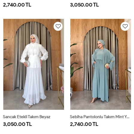
2,740.00 TL
3,050.00 TL
1-
2-
38
40
42
44
46
38-
42-
40
44
Sancak Etekli Takım Beyaz
Sebiha Pantolonlu Takım Mint Yeşili
3,050.00 TL
2,740.00 TL