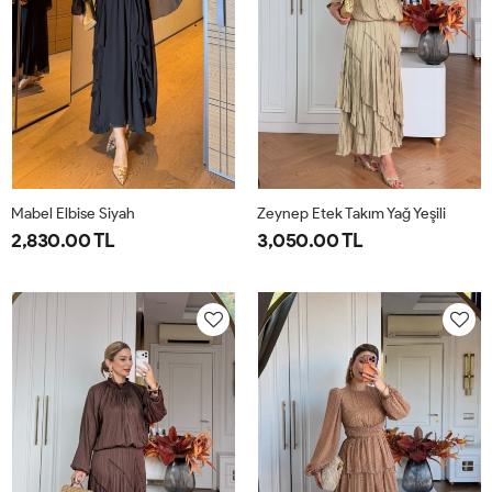
Mabel Elbise Siyah
Zeynep Etek Takım Yağ Yeşili
2,830.00 TL
3,050.00 TL
38
40
42
44
1-
2-
38-
42-
40-
44-
42
46