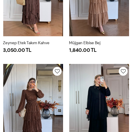
Zeynep Etek Takım Kahve
Müjgan Elbise Bej
3,050.00 TL
1,840.00 TL
1-
2-
38
40
42
44
38-
42-
40-
44-
42
46