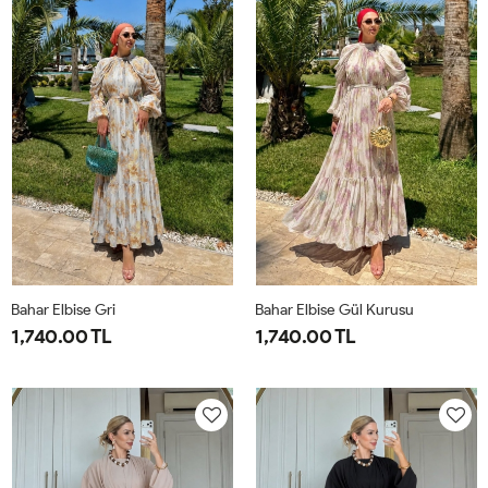
44
50
Bahar Elbise Gri
Bahar Elbise Gül Kurusu
1,740.00 TL
1,740.00 TL
1-
2-
1-
2-
38-
42-
38-
42-
40
44
40
44