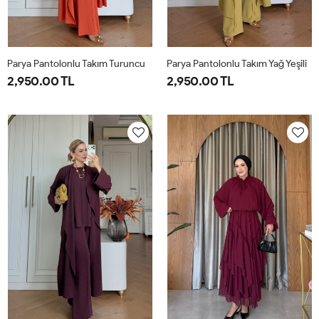
Parya Pantolonlu Takım Turuncu
Parya Pantolonlu Takım Yağ Yeşili
2,950.00 TL
2,950.00 TL
1-
2-
3-
1-
2-
3-
38-
42-
46-
38-
42-
46-
40
44
48
40
44
48