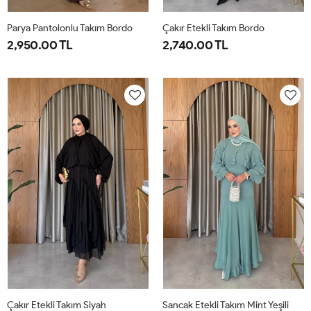
Parya Pantolonlu Takım Bordo
Çakır Etekli Takım Bordo
2,950.00 TL
2,740.00 TL
1-
2-
3-
1-
2-
38-
42-
46-
38-
42-
40
44
48
40
44
Çakır Etekli Takım Siyah
Sancak Etekli Takım Mint Yeşili