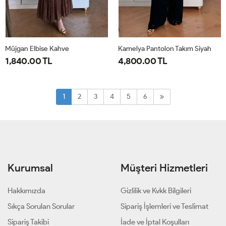
Müjgan Elbise Kahve
Kamelya Pantolon Takım Siyah
1,840.00 TL
4,800.00 TL
38
40
42
44
1-
2-
38-
44-
1
2
3
4
5
6
40-
46-
42
48
Kurumsal
Müşteri Hizmetleri
Hakkımızda
Gizlilik ve Kvkk Bilgileri
Sıkça Sorulan Sorular
Sipariş İşlemleri ve Teslimat
Sipariş Takibi
İade ve İptal Koşulları