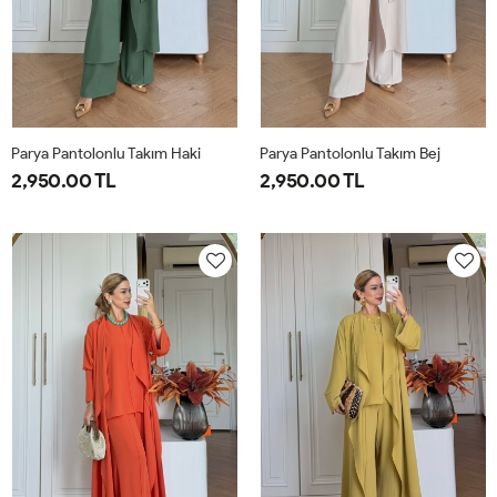
Parya Pantolonlu Takım Haki
Parya Pantolonlu Takım Bej
2,950.00 TL
2,950.00 TL
1-
2-
3-
1-
2-
3-
38-
42-
46-
38-
42-
46-
40
44
48
40
44
48