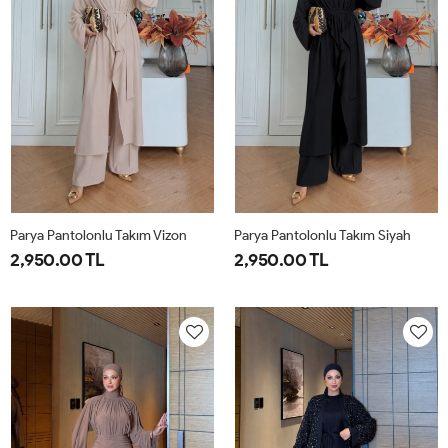
Parya Pantolonlu Takım Vizon
Parya Pantolonlu Takım Siyah
2,950.00 TL
2,950.00 TL
1-
2-
3-
1-
2-
3-
38-
42-
46-
38-
42-
46-
40
44
48
40
44
48