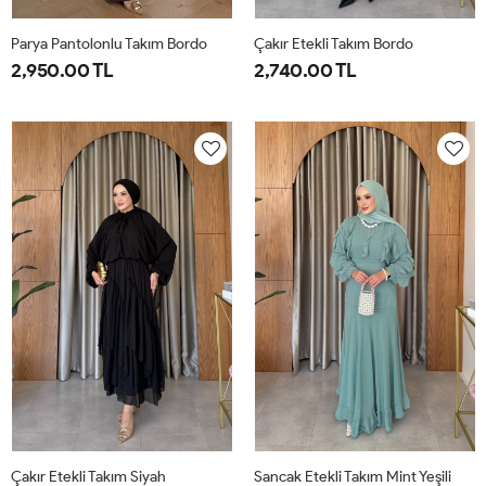
Parya Pantolonlu Takım Bordo
Çakır Etekli Takım Bordo
2,950.00 TL
2,740.00 TL
1-
2-
3-
1-
2-
38-
42-
46-
38-
42-
40
44
48
40
44
Çakır Etekli Takım Siyah
Sancak Etekli Takım Mint Yeşili