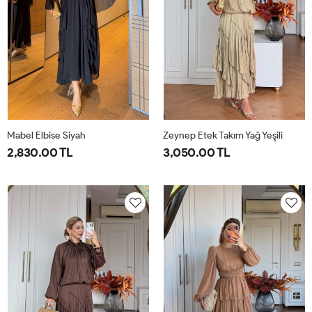
Mabel Elbise Siyah
Zeynep Etek Takım Yağ Yeşili
2,830.00 TL
3,050.00 TL
38
40
42
44
1-
2-
38-
42-
40-
44-
42
46