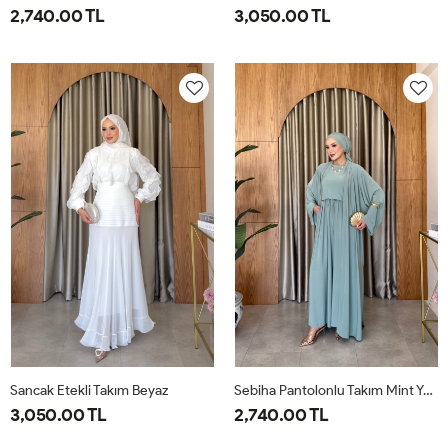
2,740.00 TL
3,050.00 TL
1-
2-
38
40
42
44
46
38-
42-
40
44
Sancak Etekli Takım Beyaz
Sebiha Pantolonlu Takım Mint Yeşili
3,050.00 TL
2,740.00 TL