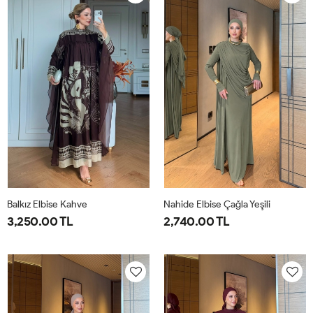
40
44
40
44
Balkız Elbise Kahve
Nahide Elbise Çağla Yeşili
3,250.00 TL
2,740.00 TL
1-
2-
40
42
44
46
38-
42-
40
44