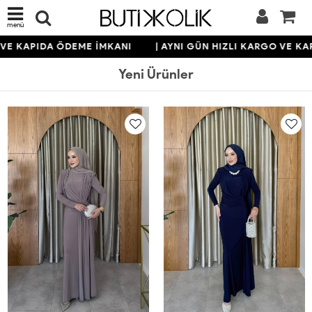
menü
APIDA ÖDEME İMKANI
| AYNI GÜN HIZLI KARGO VE KAPIDA 
Yeni Ürünler