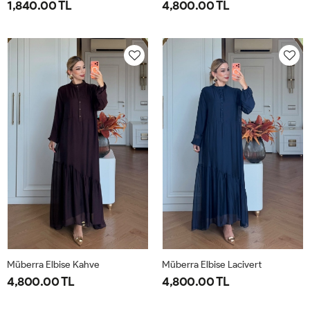
1,840.00 TL
4,800.00 TL
1-
2-
1-
2-
38-
42-
40-
46-
40
44
42-
48-
44
50
Müberra Elbise Kahve
Müberra Elbise Lacivert
4,800.00 TL
4,800.00 TL
1-
2-
1-
2-