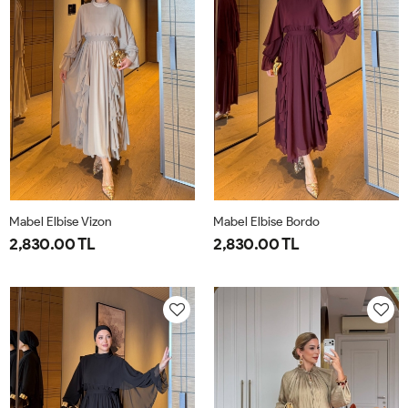
Mabel Elbise Vizon
Mabel Elbise Bordo
2,830.00 TL
2,830.00 TL
38
40
42
44
38
40
42
44