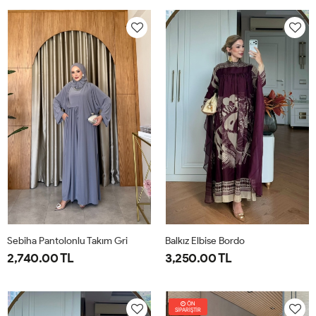
38
40
42
44
46
1-
2-
38-
42-
40
44
Sebiha Pantolonlu Takım Gri
Balkız Elbise Bordo
2,740.00 TL
3,250.00 TL
1-
2-
1-
2-
38-
42-
38-
42-
ÖN
SİPARİŞTİR