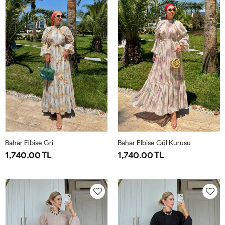
44
50
Bahar Elbise Gri
Bahar Elbise Gül Kurusu
1,740.00 TL
1,740.00 TL
1-
2-
1-
2-
38-
42-
38-
42-
40
44
40
44