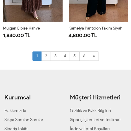
Müjgan Elbise Kahve
Kamelya Pantolon Takım Siyah
1,840.00 TL
4,800.00 TL
38
40
42
44
1-
2-
38-
44-
1
2
3
4
5
6
40-
46-
42
48
Kurumsal
Müşteri Hizmetleri
Hakkımızda
Gizlilik ve Kvkk Bilgileri
Sıkça Sorulan Sorular
Sipariş İşlemleri ve Teslimat
Sipariş Takibi
İade ve İptal Koşulları