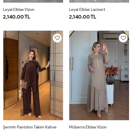
Leyal Elbise Vizon
Leyal Elbise Lacivert
2,140.00 TL
2,140.00 TL
38
40
42
44
46
38
40
42
44
46
Şermin Pantolon Takım Kahve
Müberra Elbise Vizon