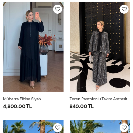
40-
46-
40-
46-
42-
48-
42-
48-
44
50
44
50
Müberra Elbise Siyah
Zeren Pantolonlu Takım Antrasit
4,800.00 TL
840.00 TL
1-
2-
1-
2-
3-
4-
40-
46-
38-
42-
44-
48-
42-
48-
40
44
46
50