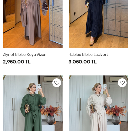
Ziynet Elbise Koyu Vizon
Habibe Elbise Lacivert
2,950.00 TL
3,050.00 TL
38
40
42
44
38
40
42
44