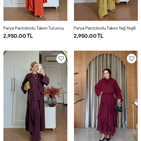
Parya Pantolonlu Takım Turuncu
Parya Pantolonlu Takım Yağ Yeşili
2,950.00 TL
2,950.00 TL
1-
2-
3-
1-
2-
3-
38-
42-
46-
38-
42-
46-
40
44
48
40
44
48