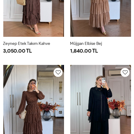
Zeynep Etek Takım Kahve
Müjgan Elbise Bej
3,050.00 TL
1,840.00 TL
1-
2-
38
40
42
44
38-
42-
40-
44-
42
46