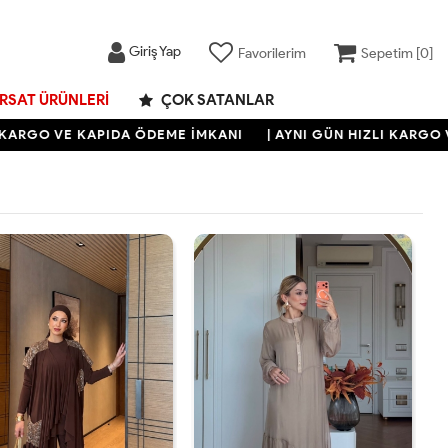
Giriş Yap
Favorilerim
Sepetim [
0
]
IRSAT ÜRÜNLERI
ÇOK SATANLAR
 VE KAPIDA ÖDEME İMKANI
| AYNI GÜN HIZLI KARGO VE KAP