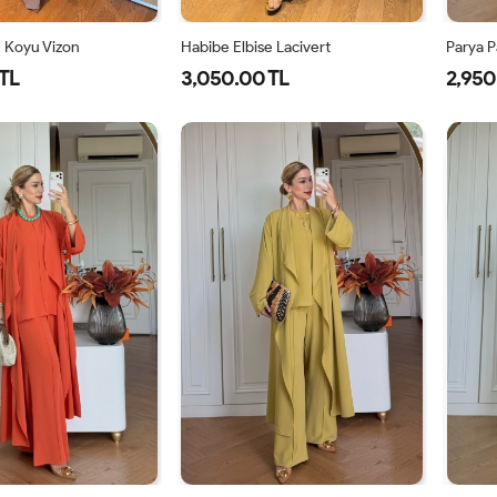
e Koyu Vizon
Habibe Elbise Lacivert
Parya P
TL
3,050.00 TL
2,950
40
42
44
38
40
42
44