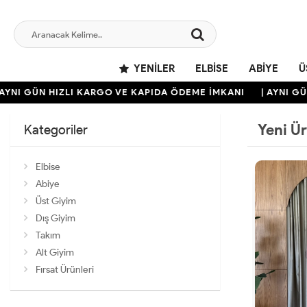
YENILER
ELBISE
ABIYE
Ü
ÜN HIZLI KARGO VE KAPIDA ÖDEME İMKANI
| AYNI GÜN HIZL
Yeni Ü
Kategoriler
Elbise
Abiye
Üst Giyim
Dış Giyim
Takım
Alt Giyim
Fırsat Ürünleri