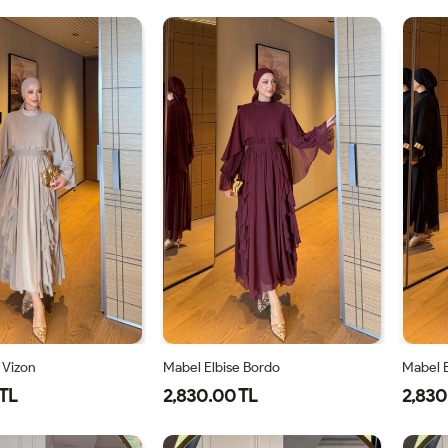
1-
2-
1-
2-
38-
42-
38-
42-
40
44
40
44
 Vizon
Mabel Elbise Bordo
Mabel E
TL
2,830.00 TL
2,830
40
42
44
38
40
42
44