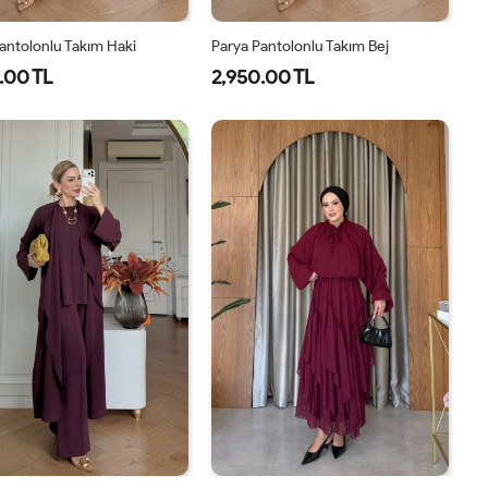
antolonlu Takım Haki
Parya Pantolonlu Takım Bej
.00 TL
2,950.00 TL
1-
2-
3-
1-
2-
3-
38-
42-
46-
38-
42-
46-
40
44
48
40
44
48