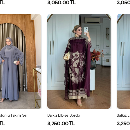
TL
3,050.00 TL
3,050
1-
2-
38
40
42
44
46
3
38-
42-
40
44
lonlu Takım Gri
Balkız Elbise Bordo
Balkız 
TL
3,250.00 TL
3,250