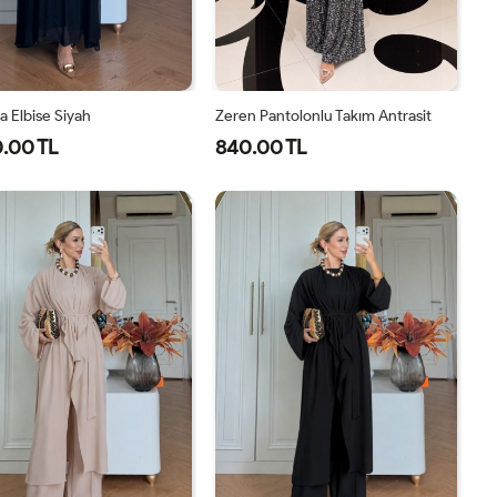
 Elbise Siyah
Zeren Pantolonlu Takım Antrasit
.00 TL
840.00 TL
1-
2-
1-
2-
3-
4-
40-
46-
38-
42-
44-
48-
42-
48-
40
44
46
50
44
50