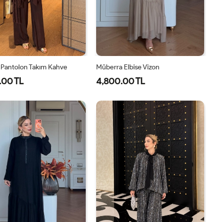
 Pantolon Takım Kahve
Müberra Elbise Vizon
.00 TL
4,800.00 TL
1-
2-
1-
2-
38-
42-
40-
46-
40
44
42-
48-
44
50