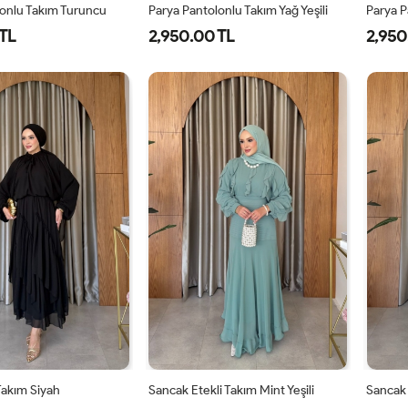
lonlu Takım Turuncu
Parya Pantolonlu Takım Yağ Yeşili
Parya P
TL
2,950.00 TL
2,950
-
2-
3-
1-
2-
3-
8-
42-
46-
38-
42-
46-
0
44
48
40
44
48
 Takım Siyah
Sancak Etekli Takım Mint Yeşili
Sancak 