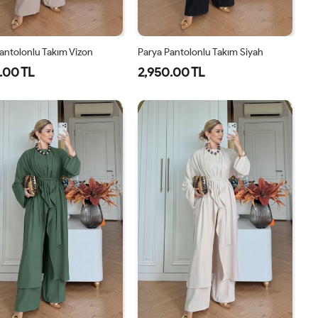
antolonlu Takım Vizon
Parya Pantolonlu Takım Siyah
.00 TL
2,950.00 TL
1-
2-
3-
1-
2-
3-
38-
42-
46-
38-
42-
46-
40
44
48
40
44
48