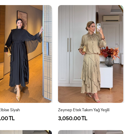
1-
2-
40
42
44
46
38-
42-
40
44
lbise Siyah
Zeynep Etek Takım Yağ Yeşili
.00 TL
3,050.00 TL
38
40
42
44
1-
2-