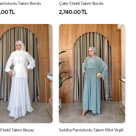
antolonlu Takım Bordo
Çakır Etekli Takım Bordo
.00 TL
2,740.00 TL
1-
2-
3-
1-
2-
38-
42-
46-
38-
42-
40
44
48
40
44
Etekli Takım Beyaz
Sebiha Pantolonlu Takım Mint Yeşili