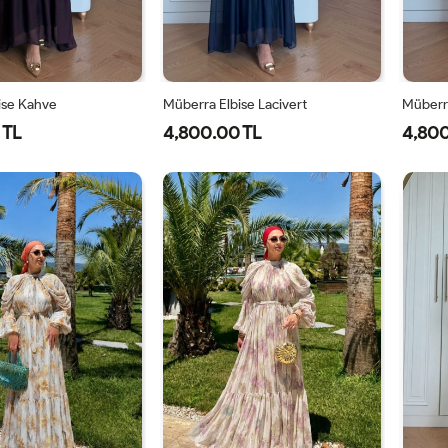
ise Kahve
Müberra Elbise Lacivert
Müberra
 TL
4,800.00 TL
4,800
1-
2-
1-
2-
40-
46-
40-
46-
42-
48-
42-
48-
44
50
44
50