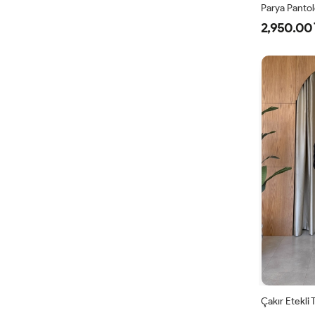
Parya Panto
2,950.00 
1
3
4
Çakır Etekli