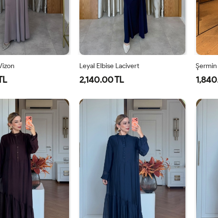
 Vizon
Leyal Elbise Lacivert
Şermin
TL
2,140.00 TL
1,840
0
42
44
46
38
40
42
44
46