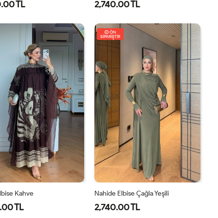
.00 TL
2,740.00 TL
8
40
42
44
46
1-
2-
38-
42-
ÖN
SİPARİŞTİR
40
44
Elbise Kahve
Nahide Elbise Çağla Yeşili
.00 TL
2,740.00 TL