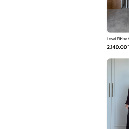
Leyal Elbise
2,140.00 
38
4