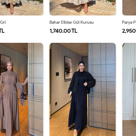
 Gri
Bahar Elbise Gül Kurusu
Parya P
TL
1,740.00 TL
2,950
1-
2-
1-
2-
38-
42-
38-
42-
40
44
40
44