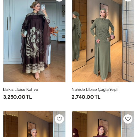
40
44
40
44
Balkız Elbise Kahve
Nahide Elbise Çağla Yeşili
3,250.00 TL
2,740.00 TL
1-
2-
40
42
44
46
38-
42-
40
44