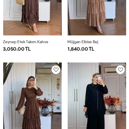
Zeynep Etek Takım Kahve
Müjgan Elbise Bej
3,050.00 TL
1,840.00 TL
1-
2-
38
40
42
44
38-
42-
40-
44-
42
46