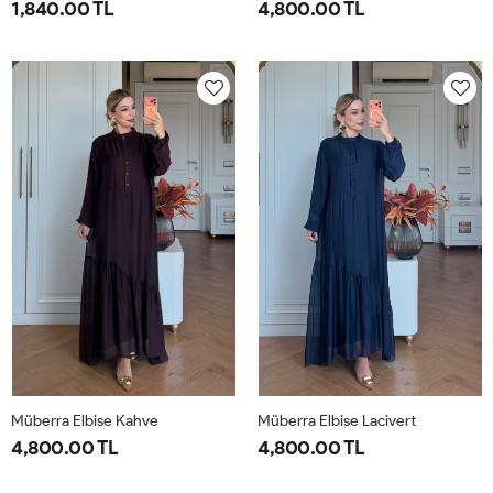
1,840.00 TL
4,800.00 TL
1-
2-
1-
2-
38-
42-
40-
46-
40
44
42-
48-
44
50
Müberra Elbise Kahve
Müberra Elbise Lacivert
4,800.00 TL
4,800.00 TL
1-
2-
1-
2-