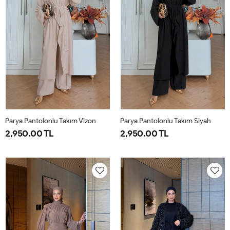
Parya Pantolonlu Takım Vizon
Parya Pantolonlu Takım Siyah
2,950.00 TL
2,950.00 TL
1-
2-
3-
1-
2-
3-
38-
42-
46-
38-
42-
46-
40
44
48
40
44
48