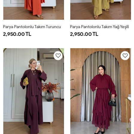
Parya Pantolonlu Takım Turuncu
Parya Pantolonlu Takım Yağ Yeşili
2,950.00 TL
2,950.00 TL
1-
2-
3-
1-
2-
3-
38-
42-
46-
38-
42-
46-
40
44
48
40
44
48