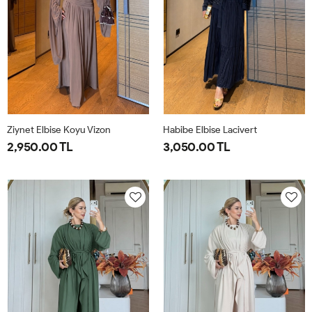
Ziynet Elbise Koyu Vizon
Habibe Elbise Lacivert
2,950.00 TL
3,050.00 TL
38
40
42
44
38
40
42
44