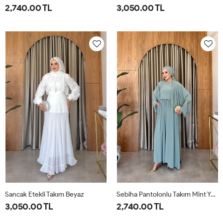
2,740.00 TL
3,050.00 TL
1-
2-
38
40
42
44
46
38-
42-
40
44
Sancak Etekli Takım Beyaz
Sebiha Pantolonlu Takım Mint Yeşili
3,050.00 TL
2,740.00 TL