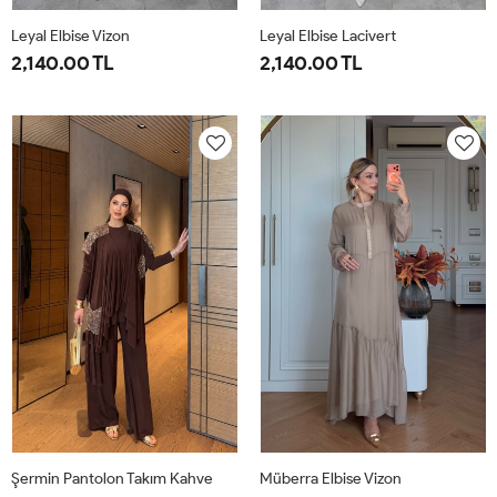
Leyal Elbise Vizon
Leyal Elbise Lacivert
2,140.00 TL
2,140.00 TL
38
40
42
44
46
38
40
42
44
46
Şermin Pantolon Takım Kahve
Müberra Elbise Vizon