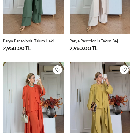
Parya Pantolonlu Takım Haki
Parya Pantolonlu Takım Bej
2,950.00 TL
2,950.00 TL
1-
2-
3-
1-
2-
3-
38-
42-
46-
38-
42-
46-
40
44
48
40
44
48