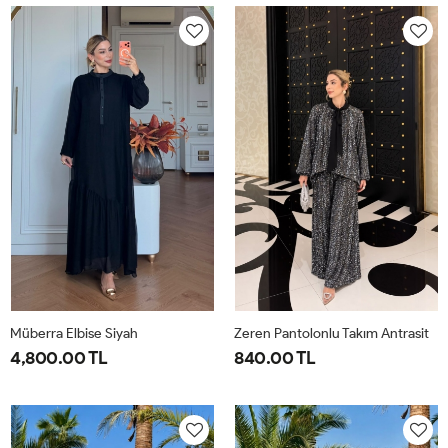
40-
46-
40-
46-
42-
48-
42-
48-
44
50
44
50
Müberra Elbise Siyah
Zeren Pantolonlu Takım Antrasit
4,800.00 TL
840.00 TL
1-
2-
1-
2-
3-
4-
40-
46-
38-
42-
44-
48-
42-
48-
40
44
46
50