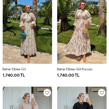
44
50
Bahar Elbise Gri
Bahar Elbise Gül Kurusu
1,740.00 TL
1,740.00 TL
1-
2-
1-
2-
38-
42-
38-
42-
40
44
40
44