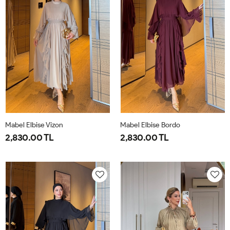
Mabel Elbise Vizon
Mabel Elbise Bordo
2,830.00 TL
2,830.00 TL
38
40
42
44
38
40
42
44