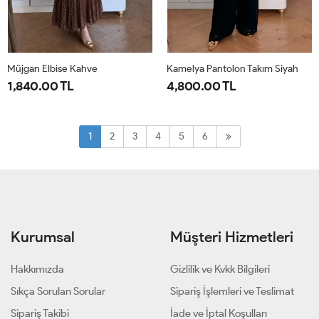
Müjgan Elbise Kahve
Kamelya Pantolon Takım Siyah
1,840.00 TL
4,800.00 TL
38
40
42
44
1-
2-
38-
44-
1
2
3
4
5
6
40-
46-
42
48
Kurumsal
Müşteri Hizmetleri
Hakkımızda
Gizlilik ve Kvkk Bilgileri
Sıkça Sorulan Sorular
Sipariş İşlemleri ve Teslimat
Sipariş Takibi
İade ve İptal Koşulları