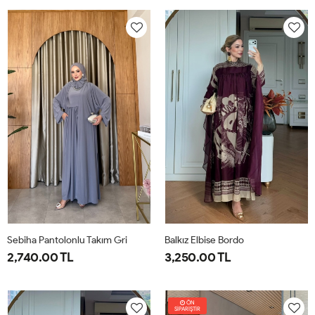
38
40
42
44
46
1-
2-
38-
42-
40
44
Sebiha Pantolonlu Takım Gri
Balkız Elbise Bordo
2,740.00 TL
3,250.00 TL
1-
2-
1-
2-
38-
42-
38-
42-
ÖN
SİPARİŞTİR