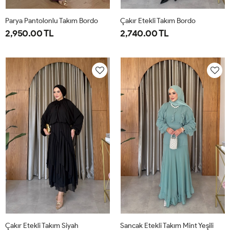
Parya Pantolonlu Takım Bordo
Çakır Etekli Takım Bordo
2,950.00 TL
2,740.00 TL
1-
2-
3-
1-
2-
38-
42-
46-
38-
42-
40
44
48
40
44
Çakır Etekli Takım Siyah
Sancak Etekli Takım Mint Yeşili