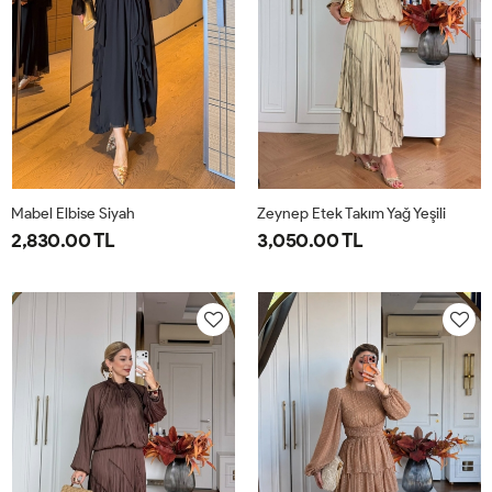
Mabel Elbise Siyah
Zeynep Etek Takım Yağ Yeşili
2,830.00 TL
3,050.00 TL
38
40
42
44
1-
2-
38-
42-
40-
44-
42
46