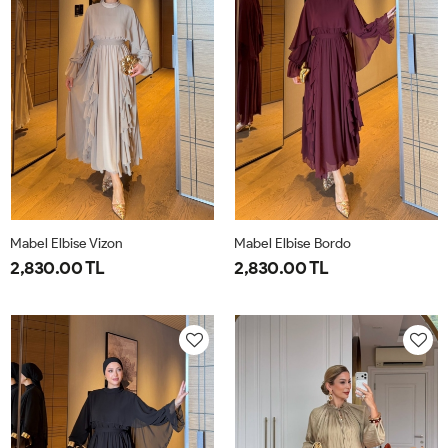
Mabel Elbise Vizon
Mabel Elbise Bordo
2,830.00 TL
2,830.00 TL
38
40
42
44
38
40
42
44