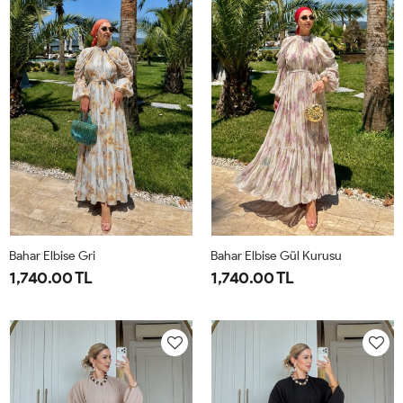
44
50
Bahar Elbise Gri
Bahar Elbise Gül Kurusu
1,740.00 TL
1,740.00 TL
1-
2-
1-
2-
38-
42-
38-
42-
40
44
40
44