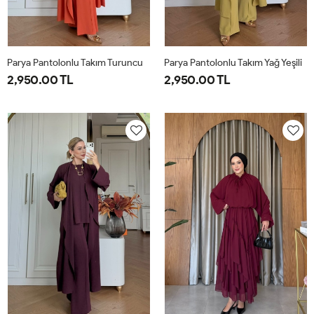
Parya Pantolonlu Takım Turuncu
Parya Pantolonlu Takım Yağ Yeşili
2,950.00 TL
2,950.00 TL
1-
2-
3-
1-
2-
3-
38-
42-
46-
38-
42-
46-
40
44
48
40
44
48