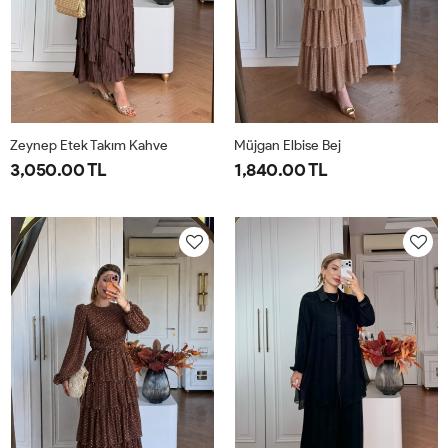
Zeynep Etek Takım Kahve
Müjgan Elbise Bej
3,050.00 TL
1,840.00 TL
1-
2-
38
40
42
44
38-
42-
40-
44-
42
46