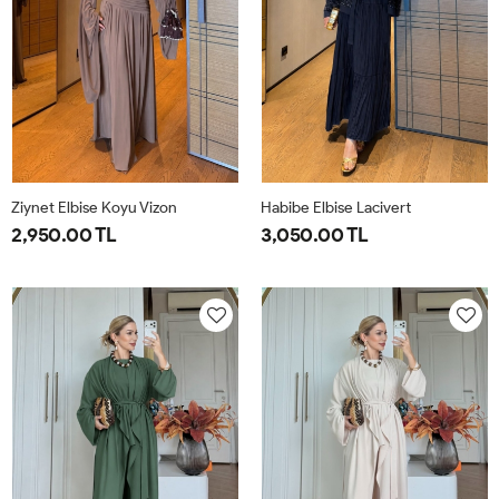
Ziynet Elbise Koyu Vizon
Habibe Elbise Lacivert
2,950.00 TL
3,050.00 TL
38
40
42
44
38
40
42
44