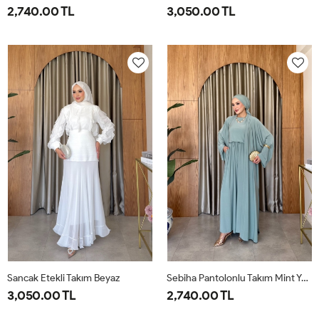
2,740.00 TL
3,050.00 TL
1-
2-
38
40
42
44
46
38-
42-
40
44
Sancak Etekli Takım Beyaz
Sebiha Pantolonlu Takım Mint Yeşili
3,050.00 TL
2,740.00 TL