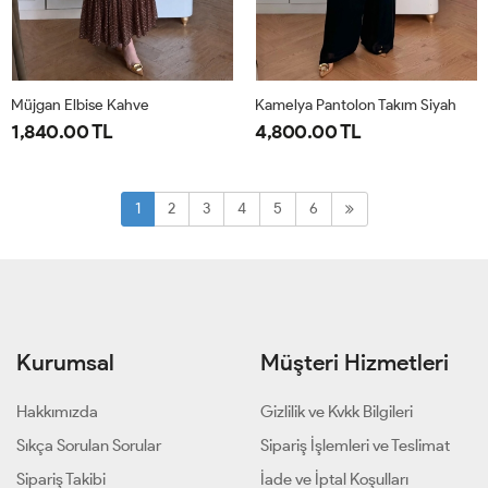
Müjgan Elbise Kahve
Kamelya Pantolon Takım Siyah
1,840.00 TL
4,800.00 TL
38
40
42
44
1-
2-
38-
44-
1
2
3
4
5
6
40-
46-
42
48
Kurumsal
Müşteri Hizmetleri
Hakkımızda
Gizlilik ve Kvkk Bilgileri
Sıkça Sorulan Sorular
Sipariş İşlemleri ve Teslimat
Sipariş Takibi
İade ve İptal Koşulları