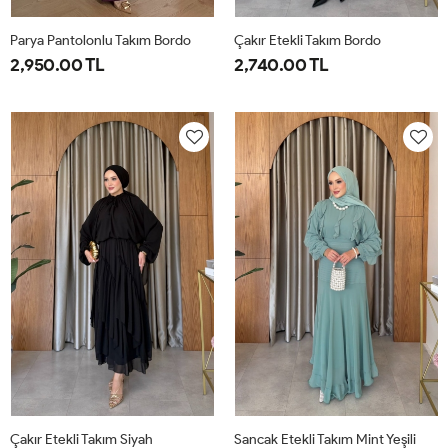
Parya Pantolonlu Takım Bordo
Çakır Etekli Takım Bordo
2,950.00 TL
2,740.00 TL
1-
2-
3-
1-
2-
38-
42-
46-
38-
42-
40
44
48
40
44
Çakır Etekli Takım Siyah
Sancak Etekli Takım Mint Yeşili