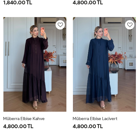
1,840.00 TL
4,800.00 TL
1-
2-
1-
2-
38-
42-
40-
46-
40
44
42-
48-
44
50
Müberra Elbise Kahve
Müberra Elbise Lacivert
4,800.00 TL
4,800.00 TL
1-
2-
1-
2-