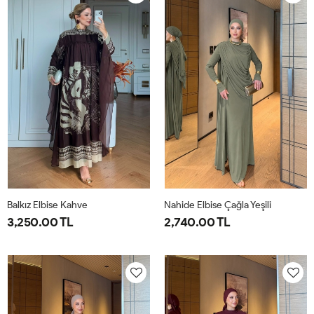
40
44
40
44
Balkız Elbise Kahve
Nahide Elbise Çağla Yeşili
3,250.00 TL
2,740.00 TL
1-
2-
40
42
44
46
38-
42-
40
44