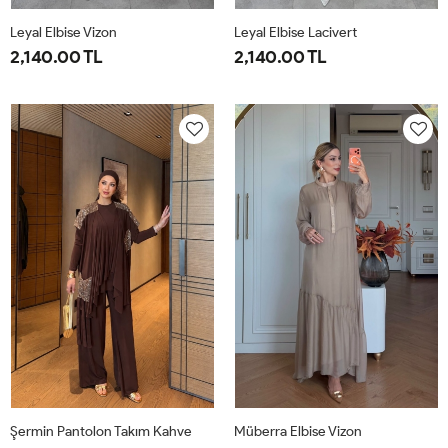
Leyal Elbise Vizon
Leyal Elbise Lacivert
2,140.00 TL
2,140.00 TL
38
40
42
44
46
38
40
42
44
46
Şermin Pantolon Takım Kahve
Müberra Elbise Vizon