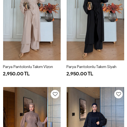
Parya Pantolonlu Takım Vizon
Parya Pantolonlu Takım Siyah
2,950.00 TL
2,950.00 TL
1-
2-
3-
1-
2-
3-
38-
42-
46-
38-
42-
46-
40
44
48
40
44
48