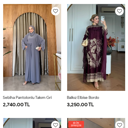
38
40
42
44
46
1-
2-
38-
42-
40
44
Sebiha Pantolonlu Takım Gri
Balkız Elbise Bordo
2,740.00 TL
3,250.00 TL
1-
2-
1-
2-
38-
42-
38-
42-
ÖN
SİPARİŞTİR