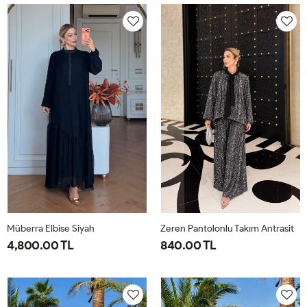
40-
46-
40-
46-
42-
48-
42-
48-
44
50
44
50
Müberra Elbise Siyah
Zeren Pantolonlu Takım Antrasit
4,800.00 TL
840.00 TL
1-
2-
1-
2-
3-
4-
40-
46-
38-
42-
44-
48-
42-
48-
40
44
46
50