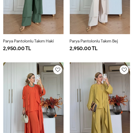
Parya Pantolonlu Takım Haki
Parya Pantolonlu Takım Bej
2,950.00 TL
2,950.00 TL
1-
2-
3-
1-
2-
3-
38-
42-
46-
38-
42-
46-
40
44
48
40
44
48