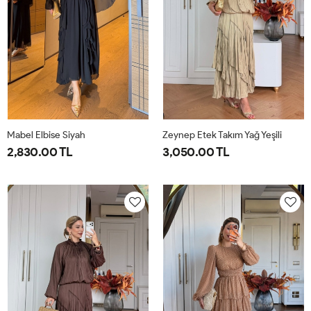
Mabel Elbise Siyah
Zeynep Etek Takım Yağ Yeşili
2,830.00 TL
3,050.00 TL
38
40
42
44
1-
2-
38-
42-
40-
44-
42
46