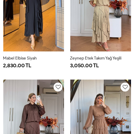
Mabel Elbise Siyah
Zeynep Etek Takım Yağ Yeşili
2,830.00 TL
3,050.00 TL
38
40
42
44
1-
2-
38-
42-
40-
44-
42
46