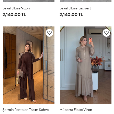
Leyal Elbise Vizon
Leyal Elbise Lacivert
2,140.00 TL
2,140.00 TL
38
40
42
44
46
38
40
42
44
46
Şermin Pantolon Takım Kahve
Müberra Elbise Vizon