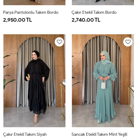
Parya Pantolonlu Takım Bordo
Çakır Etekli Takım Bordo
2,950.00 TL
2,740.00 TL
1-
2-
3-
1-
2-
38-
42-
46-
38-
42-
40
44
48
40
44
Çakır Etekli Takım Siyah
Sancak Etekli Takım Mint Yeşili