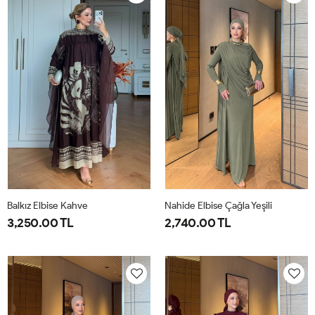
40
44
40
44
Balkız Elbise Kahve
Nahide Elbise Çağla Yeşili
3,250.00 TL
2,740.00 TL
1-
2-
40
42
44
46
38-
42-
40
44