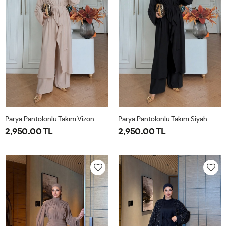
Parya Pantolonlu Takım Vizon
Parya Pantolonlu Takım Siyah
2,950.00 TL
2,950.00 TL
1-
2-
3-
1-
2-
3-
38-
42-
46-
38-
42-
46-
40
44
48
40
44
48