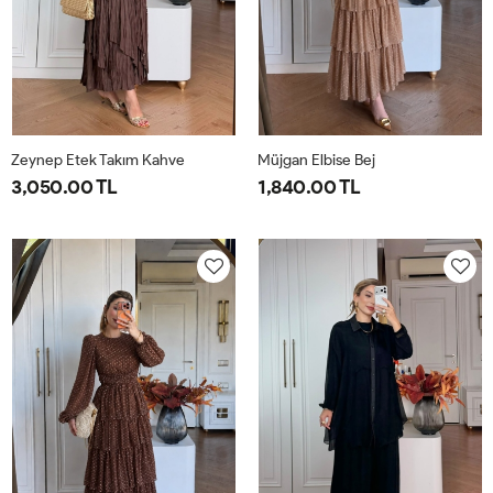
Zeynep Etek Takım Kahve
Müjgan Elbise Bej
3,050.00 TL
1,840.00 TL
1-
2-
38
40
42
44
38-
42-
40-
44-
42
46