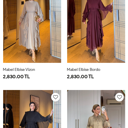
Mabel Elbise Vizon
Mabel Elbise Bordo
2,830.00 TL
2,830.00 TL
38
40
42
44
38
40
42
44