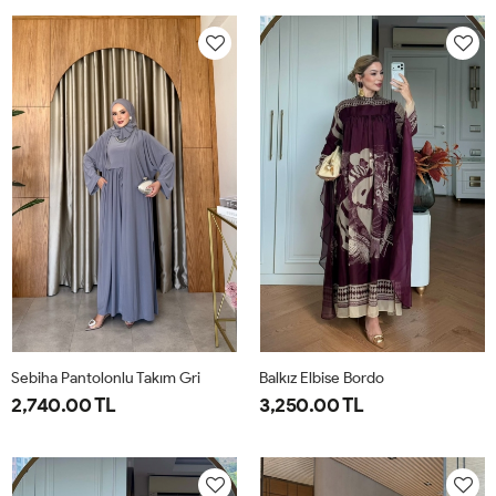
38
40
42
44
46
1-
2-
38-
42-
40
44
Sebiha Pantolonlu Takım Gri
Balkız Elbise Bordo
2,740.00 TL
3,250.00 TL
1-
2-
1-
2-
38-
42-
38-
42-