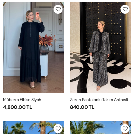
40-
46-
40-
46-
42-
48-
42-
48-
44
50
44
50
Müberra Elbise Siyah
Zeren Pantolonlu Takım Antrasit
4,800.00 TL
840.00 TL
1-
2-
1-
2-
3-
4-
40-
46-
38-
42-
44-
48-
42-
48-
40
44
46
50