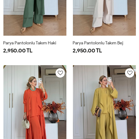
Parya Pantolonlu Takım Haki
Parya Pantolonlu Takım Bej
2,950.00 TL
2,950.00 TL
1-
2-
3-
1-
2-
3-
38-
42-
46-
38-
42-
46-
40
44
48
40
44
48