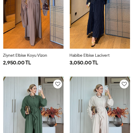
Ziynet Elbise Koyu Vizon
Habibe Elbise Lacivert
2,950.00 TL
3,050.00 TL
38
40
42
44
38
40
42
44