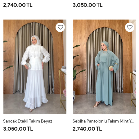
2,740.00 TL
3,050.00 TL
1-
2-
38
40
42
44
46
38-
42-
40
44
Sancak Etekli Takım Beyaz
Sebiha Pantolonlu Takım Mint Yeşili
3,050.00 TL
2,740.00 TL