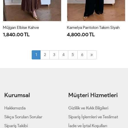
Müjgan Elbise Kahve
Kamelya Pantolon Takım Siyah
1,840.00 TL
4,800.00 TL
38
40
42
44
1-
2-
38-
44-
1
2
3
4
5
6
40-
46-
42
48
Kurumsal
Müşteri Hizmetleri
Hakkımızda
Gizlilik ve Kvkk Bilgileri
Sıkça Sorulan Sorular
Sipariş İşlemleri ve Teslimat
Sipariş Takibi
İade ve İptal Koşulları