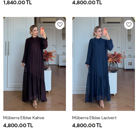
1,840.00 TL
4,800.00 TL
1-
2-
1-
2-
38-
42-
40-
46-
40
44
42-
48-
44
50
Müberra Elbise Kahve
Müberra Elbise Lacivert
4,800.00 TL
4,800.00 TL
1-
2-
1-
2-