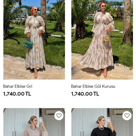
44
50
Bahar Elbise Gri
Bahar Elbise Gül Kurusu
1,740.00 TL
1,740.00 TL
1-
2-
1-
2-
38-
42-
38-
42-
40
44
40
44