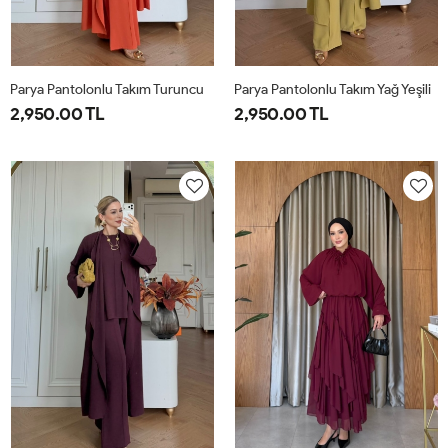
Parya Pantolonlu Takım Turuncu
Parya Pantolonlu Takım Yağ Yeşili
2,950.00 TL
2,950.00 TL
1-
2-
3-
1-
2-
3-
38-
42-
46-
38-
42-
46-
40
44
48
40
44
48