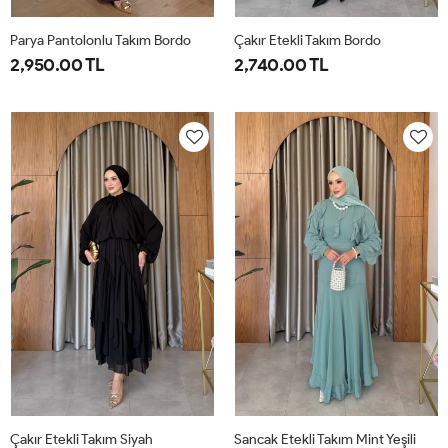
Parya Pantolonlu Takım Bordo
Çakır Etekli Takım Bordo
2,950.00 TL
2,740.00 TL
1-
2-
3-
1-
2-
38-
42-
46-
38-
42-
40
44
48
40
44
Çakır Etekli Takım Siyah
Sancak Etekli Takım Mint Yeşili