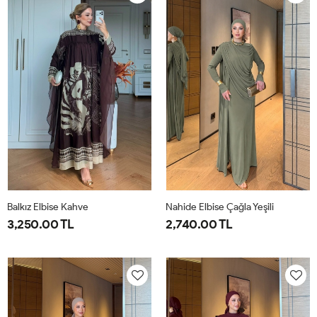
40
44
40
44
Balkız Elbise Kahve
Nahide Elbise Çağla Yeşili
3,250.00 TL
2,740.00 TL
1-
2-
40
42
44
46
38-
42-
40
44