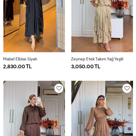
Mabel Elbise Siyah
Zeynep Etek Takım Yağ Yeşili
2,830.00 TL
3,050.00 TL
38
40
42
44
1-
2-
38-
42-
40-
44-
42
46