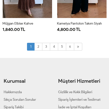
Müjgan Elbise Kahve
Kamelya Pantolon Takım Siyah
1,840.00 TL
4,800.00 TL
38
40
42
44
1-
2-
38-
44-
1
2
3
4
5
6
40-
46-
42
48
Kurumsal
Müşteri Hizmetleri
Hakkımızda
Gizlilik ve Kvkk Bilgileri
Sıkça Sorulan Sorular
Sipariş İşlemleri ve Teslimat
Sipariş Takibi
İade ve İptal Koşulları