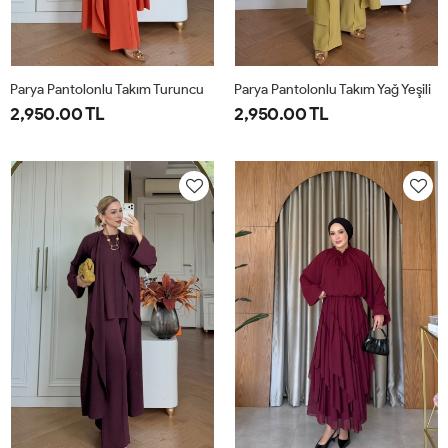
Parya Pantolonlu Takım Turuncu
Parya Pantolonlu Takım Yağ Yeşili
2,950.00 TL
2,950.00 TL
1-
2-
3-
1-
2-
3-
38-
42-
46-
38-
42-
46-
40
44
48
40
44
48