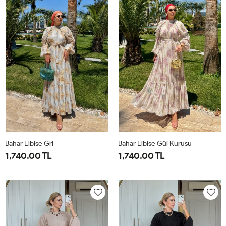
44
50
Bahar Elbise Gri
Bahar Elbise Gül Kurusu
1,740.00 TL
1,740.00 TL
1-
2-
1-
2-
38-
42-
38-
42-
40
44
40
44