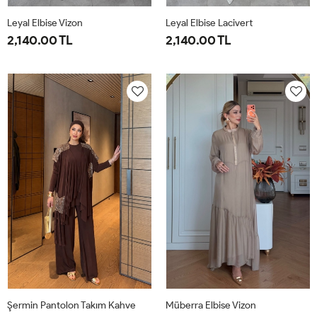
Leyal Elbise Vizon
Leyal Elbise Lacivert
2,140.00 TL
2,140.00 TL
38
40
42
44
46
38
40
42
44
46
Şermin Pantolon Takım Kahve
Müberra Elbise Vizon