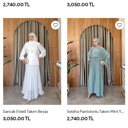
2,740.00 TL
3,050.00 TL
1-
2-
38
40
42
44
46
38-
42-
40
44
Sancak Etekli Takım Beyaz
Sebiha Pantolonlu Takım Mint Yeşili
3,050.00 TL
2,740.00 TL