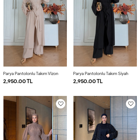
Parya Pantolonlu Takım Vizon
Parya Pantolonlu Takım Siyah
2,950.00 TL
2,950.00 TL
1-
2-
3-
1-
2-
3-
38-
42-
46-
38-
42-
46-
40
44
48
40
44
48