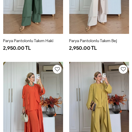
Parya Pantolonlu Takım Haki
Parya Pantolonlu Takım Bej
2,950.00 TL
2,950.00 TL
1-
2-
3-
1-
2-
3-
38-
42-
46-
38-
42-
46-
40
44
48
40
44
48