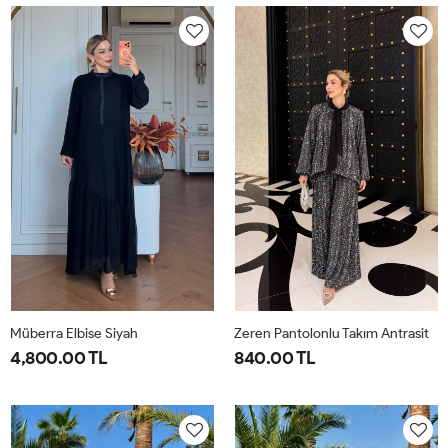
40-
46-
40-
46-
42-
48-
42-
48-
44
50
44
50
Müberra Elbise Siyah
Zeren Pantolonlu Takım Antrasit
4,800.00 TL
840.00 TL
1-
2-
1-
2-
3-
4-
40-
46-
38-
42-
44-
48-
42-
48-
40
44
46
50