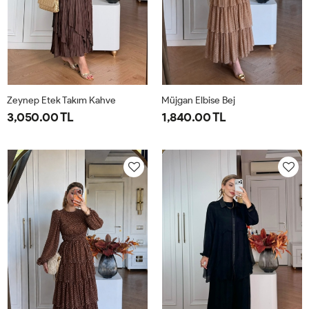
Zeynep Etek Takım Kahve
Müjgan Elbise Bej
3,050.00 TL
1,840.00 TL
1-
2-
38
40
42
44
38-
42-
40-
44-
42
46