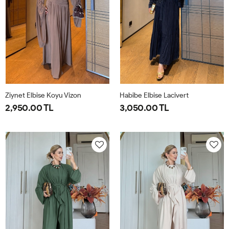
Ziynet Elbise Koyu Vizon
Habibe Elbise Lacivert
2,950.00 TL
3,050.00 TL
38
40
42
44
38
40
42
44