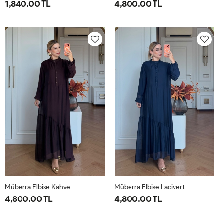
1,840.00 TL
4,800.00 TL
1-
2-
1-
2-
38-
42-
40-
46-
40
44
42-
48-
44
50
Müberra Elbise Kahve
Müberra Elbise Lacivert
4,800.00 TL
4,800.00 TL
1-
2-
1-
2-