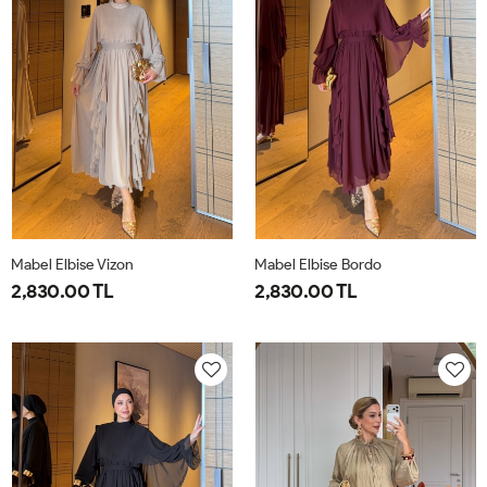
Mabel Elbise Vizon
Mabel Elbise Bordo
2,830.00 TL
2,830.00 TL
38
40
42
44
38
40
42
44