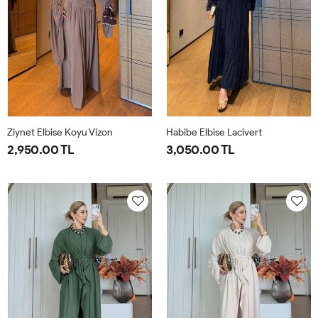
Ziynet Elbise Koyu Vizon
Habibe Elbise Lacivert
2,950.00 TL
3,050.00 TL
38
40
42
44
38
40
42
44