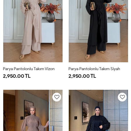
Parya Pantolonlu Takım Vizon
Parya Pantolonlu Takım Siyah
2,950.00 TL
2,950.00 TL
1-
2-
3-
1-
2-
3-
38-
42-
46-
38-
42-
46-
40
44
48
40
44
48