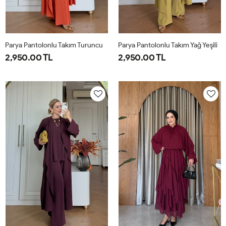
Parya Pantolonlu Takım Turuncu
Parya Pantolonlu Takım Yağ Yeşili
2,950.00 TL
2,950.00 TL
1-
2-
3-
1-
2-
3-
38-
42-
46-
38-
42-
46-
40
44
48
40
44
48