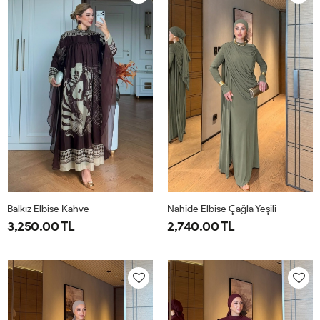
40
44
40
44
Balkız Elbise Kahve
Nahide Elbise Çağla Yeşili
3,250.00 TL
2,740.00 TL
1-
2-
40
42
44
46
38-
42-
40
44