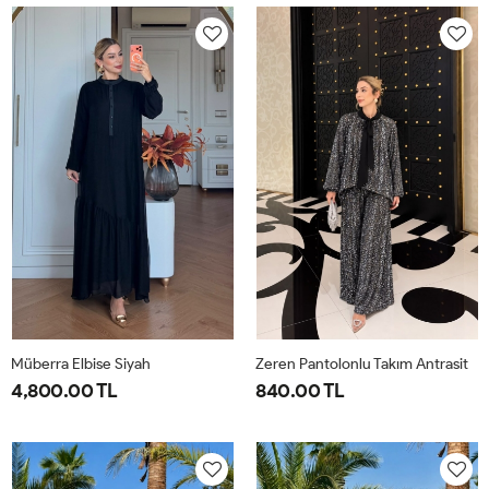
40-
46-
40-
46-
42-
48-
42-
48-
44
50
44
50
Müberra Elbise Siyah
Zeren Pantolonlu Takım Antrasit
4,800.00 TL
840.00 TL
1-
2-
1-
2-
3-
4-
40-
46-
38-
42-
44-
48-
42-
48-
40
44
46
50