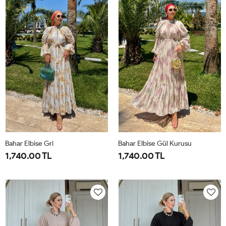
44
50
Bahar Elbise Gri
Bahar Elbise Gül Kurusu
1,740.00 TL
1,740.00 TL
1-
2-
1-
2-
38-
42-
38-
42-
40
44
40
44