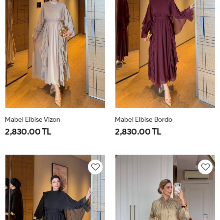
Mabel Elbise Vizon
Mabel Elbise Bordo
2,830.00 TL
2,830.00 TL
38
40
42
44
38
40
42
44