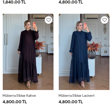
1,840.00 TL
4,800.00 TL
1-
2-
1-
2-
38-
42-
40-
46-
40
44
42-
48-
44
50
Müberra Elbise Kahve
Müberra Elbise Lacivert
4,800.00 TL
4,800.00 TL
1-
2-
1-
2-