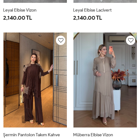
Leyal Elbise Vizon
Leyal Elbise Lacivert
2,140.00 TL
2,140.00 TL
38
40
42
44
46
38
40
42
44
46
Şermin Pantolon Takım Kahve
Müberra Elbise Vizon