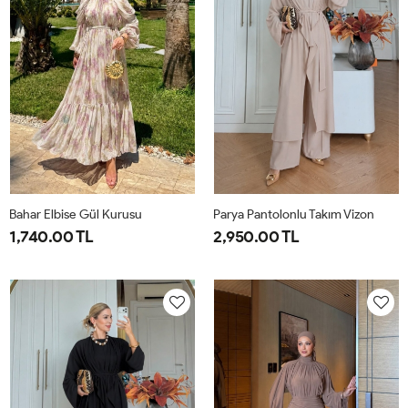
42
Bahar Elbise Gül Kurusu
Parya Pantolonlu Takım Vizon
1,740.00 TL
2,950.00 TL
1-
2-
1-
2-
3-
38-
42-
38-
42-
46-
40
44
40
44
48