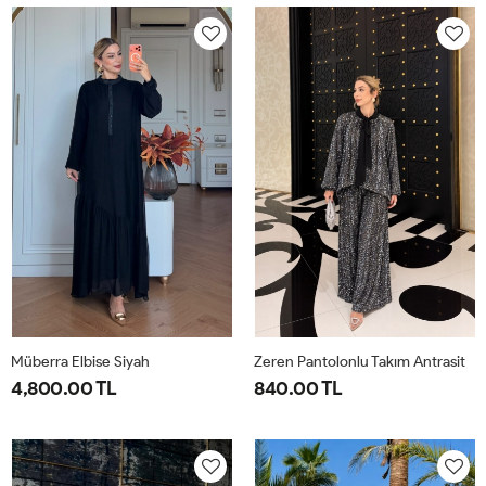
40-
46-
40-
46-
42-
48-
42-
48-
44
50
44
50
Müberra Elbise Siyah
Zeren Pantolonlu Takım Antrasit
4,800.00 TL
840.00 TL
1-
2-
1-
2-
3-
4-
40-
46-
38-
42-
44-
48-
42-
48-
40
44
46
50