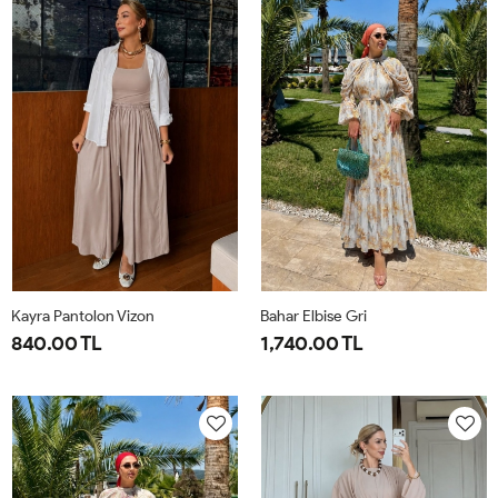
44
50
Kayra Pantolon Vizon
Bahar Elbise Gri
840.00 TL
1,740.00 TL
2-
S-
1-
2-
42-
M-
38-
42-
44-
38-
40
44
46
40-