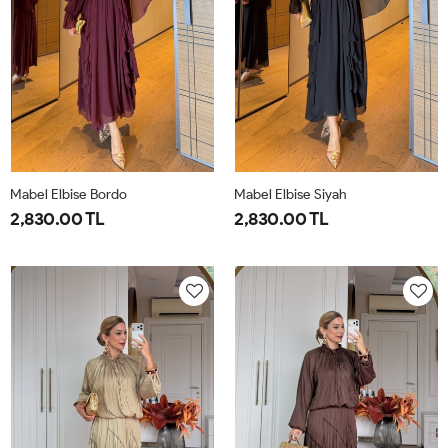
Mabel Elbise Bordo
Mabel Elbise Siyah
2,830.00 TL
2,830.00 TL
38
40
42
44
38
40
42
44