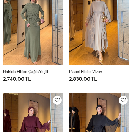
Nahide Elbise Çağla Yeşili
Mabel Elbise Vizon
2,740.00 TL
2,830.00 TL
40
42
44
46
38
40
42
44