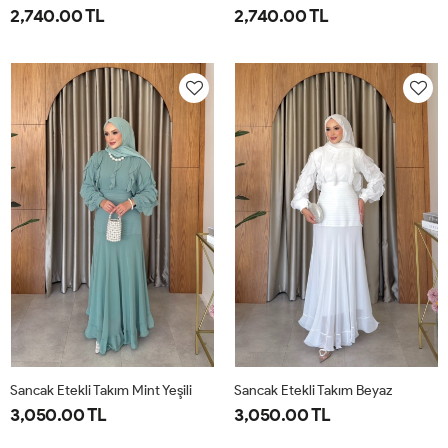
2,740.00 TL
2,740.00 TL
1-
2-
1-
2-
38-
42-
38-
42-
40
44
40
44
Sancak Etekli Takım Mint Yeşili
Sancak Etekli Takım Beyaz
3,050.00 TL
3,050.00 TL