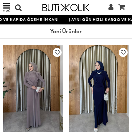
menü
KAPIDA ÖDEME İMKANI
| AYNI GÜN HIZLI KARGO VE KAPID
Yeni Ürünler