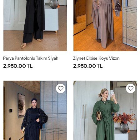
Parya Pantolonlu Takım Siyah
Ziynet Elbise Koyu Vizon
2,950.00 TL
2,950.00 TL
1-
2-
3-
38
40
42
44
38-
42-
46-
40
44
48