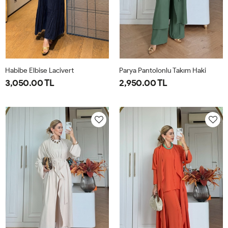
Habibe Elbise Lacivert
Parya Pantolonlu Takım Haki
3,050.00 TL
2,950.00 TL
38
40
42
44
1-
2-
3-
38-
42-
46-
40
44
48