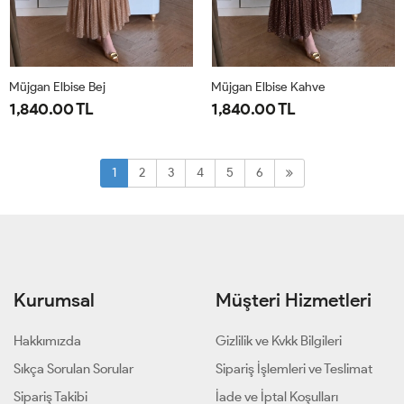
Müjgan Elbise Bej
Müjgan Elbise Kahve
1,840.00 TL
1,840.00 TL
38
40
42
44
38
40
42
44
1
2
3
4
5
6
Kurumsal
Müşteri Hizmetleri
Hakkımızda
Gizlilik ve Kvkk Bilgileri
Sıkça Sorulan Sorular
Sipariş İşlemleri ve Teslimat
Sipariş Takibi
İade ve İptal Koşulları