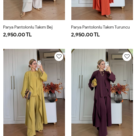
Parya Pantolonlu Takım Bej
Parya Pantolonlu Takım Turuncu
2,950.00 TL
2,950.00 TL
1-
2-
3-
1-
2-
3-
38-
42-
46-
38-
42-
46-
40
44
48
40
44
48