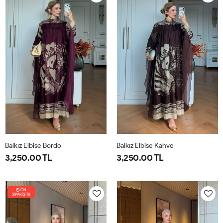
40
44
40
44
Balkız Elbise Bordo
Balkız Elbise Kahve
3,250.00 TL
3,250.00 TL
1-
2-
1-
2-
38-
42-
38-
42-
ÖN
SİPARİŞTİR
40
44
40
44