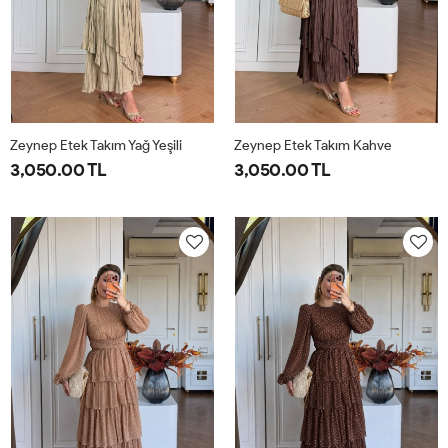
Zeynep Etek Takım Yağ Yeşili
Zeynep Etek Takım Kahve
3,050.00 TL
3,050.00 TL
1-
2-
1-
2-
38-
42-
38-
42-
40-
44-
40-
44-
42
46
42
46