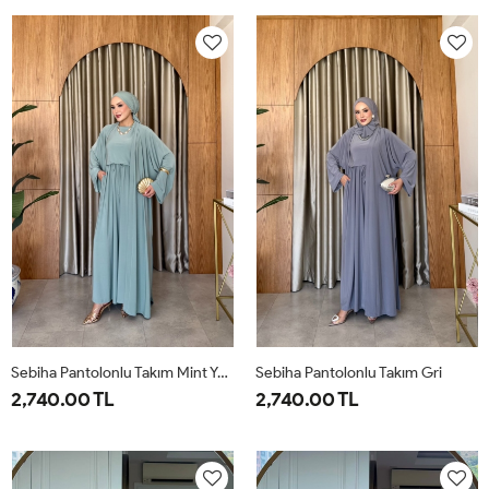
38
40
42
44
46
38
40
42
44
46
Sebiha Pantolonlu Takım Mint Yeşili
Sebiha Pantolonlu Takım Gri
2,740.00 TL
2,740.00 TL
1-
2-
1-
2-
38-
42-
38-
42-