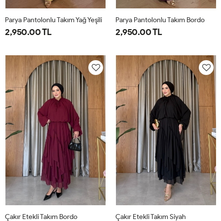
Parya Pantolonlu Takım Yağ Yeşili
Parya Pantolonlu Takım Bordo
2,950.00 TL
2,950.00 TL
1-
2-
3-
1-
2-
3-
38-
42-
46-
38-
42-
46-
40
44
48
40
44
48
Çakır Etekli Takım Bordo
Çakır Etekli Takım Siyah