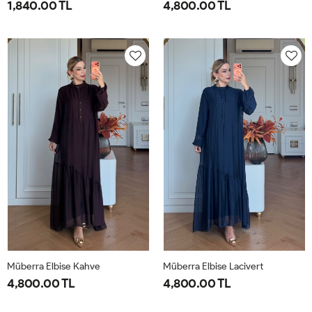
1,840.00 TL
4,800.00 TL
1-
2-
1-
2-
38-
42-
40-
46-
40
44
42-
48-
44
50
Müberra Elbise Kahve
Müberra Elbise Lacivert
4,800.00 TL
4,800.00 TL
1-
2-
1-
2-