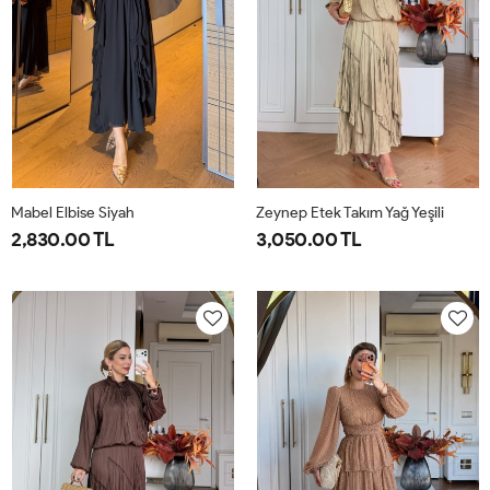
Mabel Elbise Siyah
Zeynep Etek Takım Yağ Yeşili
2,830.00 TL
3,050.00 TL
38
40
42
44
1-
2-
38-
42-
40-
44-
42
46