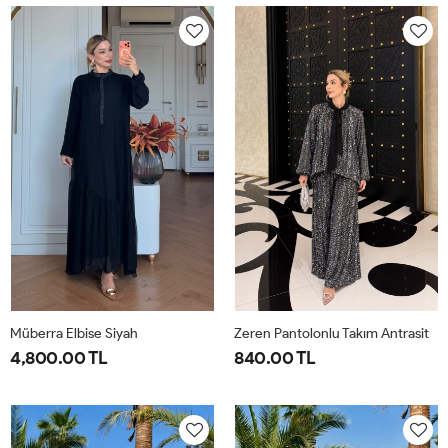
40-
46-
40-
46-
42-
48-
42-
48-
44
50
44
50
Müberra Elbise Siyah
Zeren Pantolonlu Takım Antrasit
4,800.00 TL
840.00 TL
1-
2-
1-
2-
3-
4-
40-
46-
38-
42-
44-
48-
42-
48-
40
44
46
50