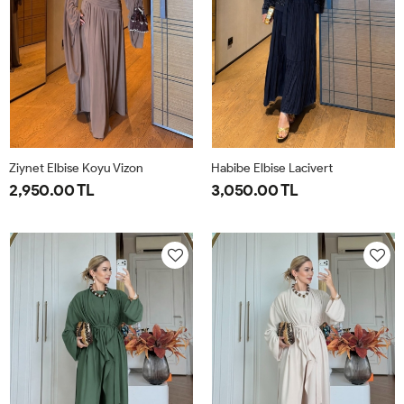
Ziynet Elbise Koyu Vizon
Habibe Elbise Lacivert
2,950.00 TL
3,050.00 TL
38
40
42
44
38
40
42
44