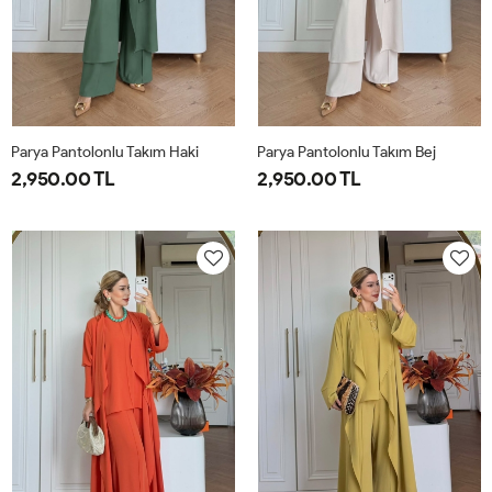
Parya Pantolonlu Takım Haki
Parya Pantolonlu Takım Bej
2,950.00 TL
2,950.00 TL
1-
2-
3-
1-
2-
3-
38-
42-
46-
38-
42-
46-
40
44
48
40
44
48