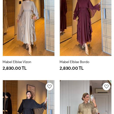
Mabel Elbise Vizon
Mabel Elbise Bordo
2,830.00 TL
2,830.00 TL
38
40
42
44
38
40
42
44