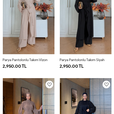
Parya Pantolonlu Takım Vizon
Parya Pantolonlu Takım Siyah
2,950.00 TL
2,950.00 TL
1-
2-
3-
1-
2-
3-
38-
42-
46-
38-
42-
46-
40
44
48
40
44
48