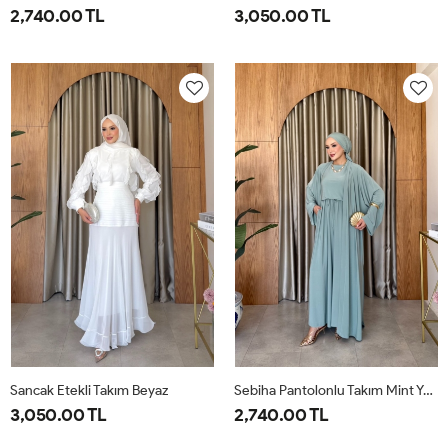
2,740.00 TL
3,050.00 TL
1-
2-
38
40
42
44
46
38-
42-
40
44
Sancak Etekli Takım Beyaz
Sebiha Pantolonlu Takım Mint Yeşili
3,050.00 TL
2,740.00 TL