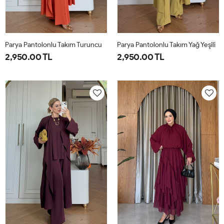
Parya Pantolonlu Takım Turuncu
Parya Pantolonlu Takım Yağ Yeşili
2,950.00 TL
2,950.00 TL
1-
2-
3-
1-
2-
3-
38-
42-
46-
38-
42-
46-
40
44
48
40
44
48