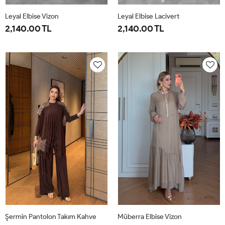
Leyal Elbise Vizon
Leyal Elbise Lacivert
2,140.00 TL
2,140.00 TL
38
40
42
44
46
38
40
42
44
46
Şermin Pantolon Takım Kahve
Müberra Elbise Vizon