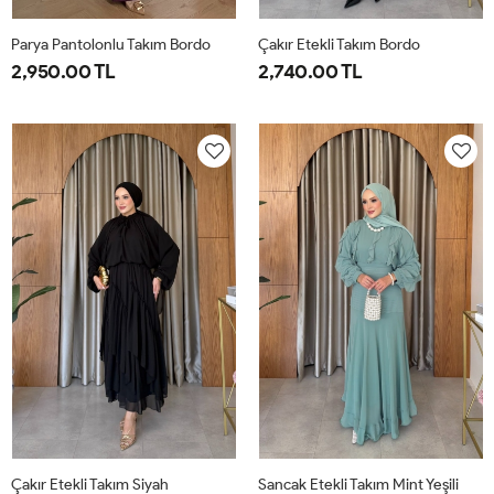
Parya Pantolonlu Takım Bordo
Çakır Etekli Takım Bordo
2,950.00 TL
2,740.00 TL
1-
2-
3-
1-
2-
38-
42-
46-
38-
42-
40
44
48
40
44
Çakır Etekli Takım Siyah
Sancak Etekli Takım Mint Yeşili