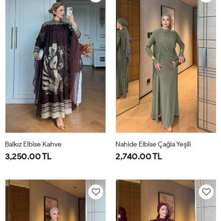
40
44
40
44
Balkız Elbise Kahve
Nahide Elbise Çağla Yeşili
3,250.00 TL
2,740.00 TL
1-
2-
40
42
44
46
38-
42-
40
44