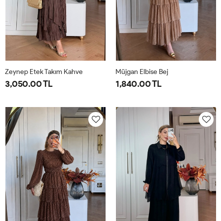
Zeynep Etek Takım Kahve
Müjgan Elbise Bej
3,050.00 TL
1,840.00 TL
1-
2-
38
40
42
44
38-
42-
40-
44-
42
46