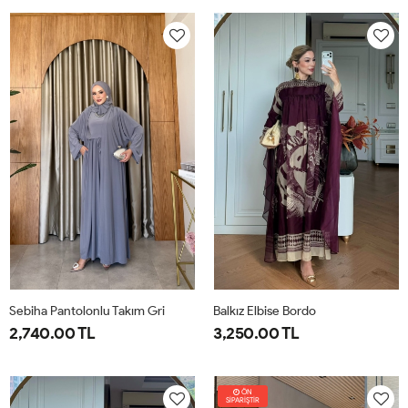
38
40
42
44
46
1-
2-
38-
42-
40
44
Sebiha Pantolonlu Takım Gri
Balkız Elbise Bordo
2,740.00 TL
3,250.00 TL
1-
2-
1-
2-
38-
42-
38-
42-
ÖN
SİPARİŞTİR