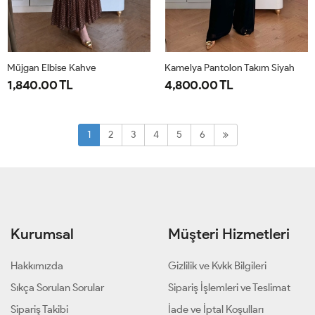
Müjgan Elbise Kahve
Kamelya Pantolon Takım Siyah
1,840.00 TL
4,800.00 TL
38
40
42
44
1-
2-
38-
44-
1
2
3
4
5
6
40-
46-
42
48
Kurumsal
Müşteri Hizmetleri
Hakkımızda
Gizlilik ve Kvkk Bilgileri
Sıkça Sorulan Sorular
Sipariş İşlemleri ve Teslimat
Sipariş Takibi
İade ve İptal Koşulları