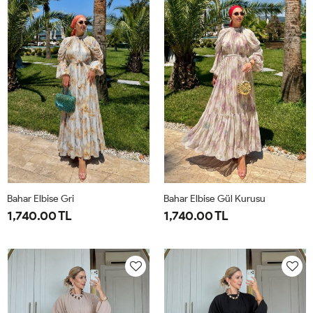
44
50
Bahar Elbise Gri
Bahar Elbise Gül Kurusu
1,740.00 TL
1,740.00 TL
1-
2-
1-
2-
38-
42-
38-
42-
40
44
40
44