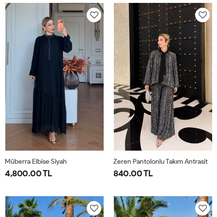
40-
46-
40-
46-
42-
48-
42-
48-
44
50
44
50
Müberra Elbise Siyah
Zeren Pantolonlu Takım Antrasit
4,800.00 TL
840.00 TL
1-
2-
1-
2-
3-
4-
40-
46-
38-
42-
44-
48-
42-
48-
40
44
46
50