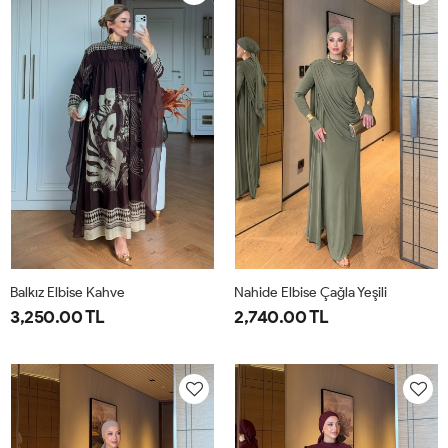
40
44
40
44
Balkız Elbise Kahve
Nahide Elbise Çağla Yeşili
3,250.00 TL
2,740.00 TL
1-
2-
40
42
44
46
38-
42-
40
44