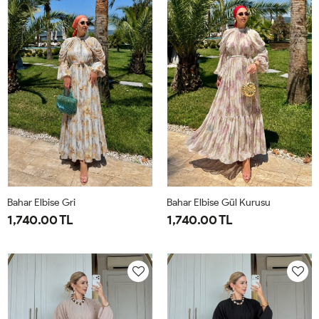
44
50
Bahar Elbise Gri
Bahar Elbise Gül Kurusu
1,740.00 TL
1,740.00 TL
1-
2-
1-
2-
38-
42-
38-
42-
40
44
40
44