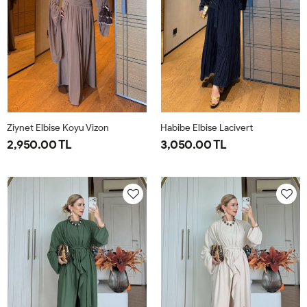
Ziynet Elbise Koyu Vizon
Habibe Elbise Lacivert
2,950.00 TL
3,050.00 TL
38
40
42
44
38
40
42
44