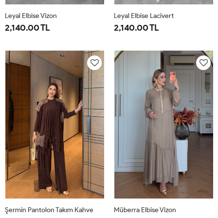
Leyal Elbise Vizon
Leyal Elbise Lacivert
2,140.00 TL
2,140.00 TL
38
40
42
44
46
38
40
42
44
46
Şermin Pantolon Takım Kahve
Müberra Elbise Vizon