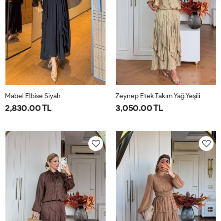
Mabel Elbise Siyah
Zeynep Etek Takım Yağ Yeşili
2,830.00 TL
3,050.00 TL
38
40
42
44
1-
2-
38-
42-
40-
44-
42
46