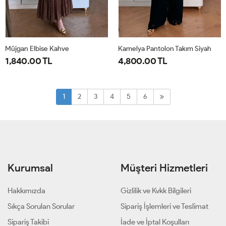
Müjgan Elbise Kahve
Kamelya Pantolon Takım Siyah
1,840.00 TL
4,800.00 TL
38
40
42
44
1-
2-
38-
44-
1
2
3
4
5
6
40-
46-
42
48
Kurumsal
Müşteri Hizmetleri
Hakkımızda
Gizlilik ve Kvkk Bilgileri
Sıkça Sorulan Sorular
Sipariş İşlemleri ve Teslimat
Sipariş Takibi
İade ve İptal Koşulları