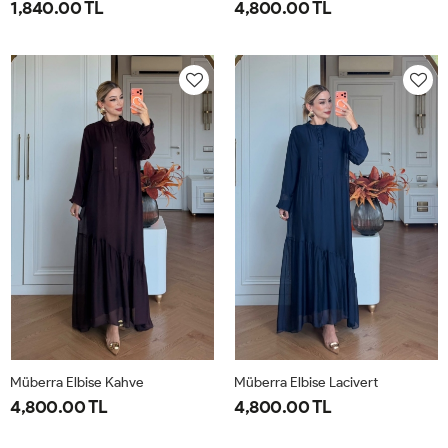
1,840.00 TL
4,800.00 TL
1-
2-
1-
2-
38-
42-
40-
46-
40
44
42-
48-
44
50
Müberra Elbise Kahve
Müberra Elbise Lacivert
4,800.00 TL
4,800.00 TL
1-
2-
1-
2-