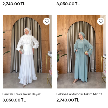
2,740.00 TL
3,050.00 TL
1-
2-
38
40
42
44
46
38-
42-
40
44
Sancak Etekli Takım Beyaz
Sebiha Pantolonlu Takım Mint Yeşili
3,050.00 TL
2,740.00 TL