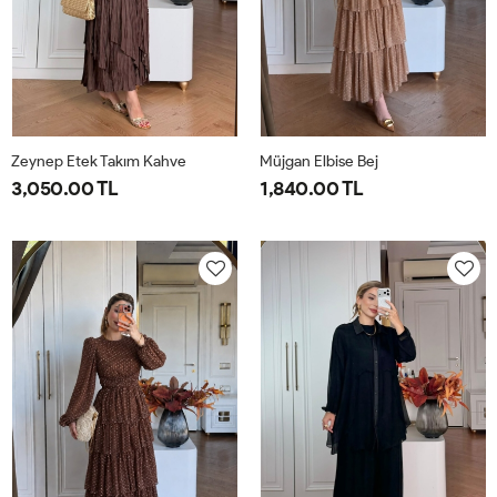
Zeynep Etek Takım Kahve
Müjgan Elbise Bej
3,050.00 TL
1,840.00 TL
1-
2-
38
40
42
44
38-
42-
40-
44-
42
46