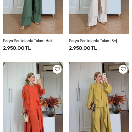
Parya Pantolonlu Takım Haki
Parya Pantolonlu Takım Bej
2,950.00 TL
2,950.00 TL
1-
2-
3-
1-
2-
3-
38-
42-
46-
38-
42-
46-
40
44
48
40
44
48