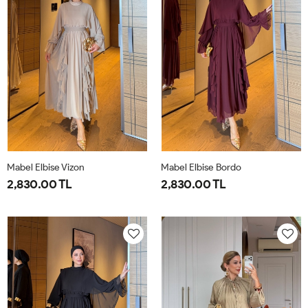
Mabel Elbise Vizon
Mabel Elbise Bordo
2,830.00 TL
2,830.00 TL
38
40
42
44
38
40
42
44