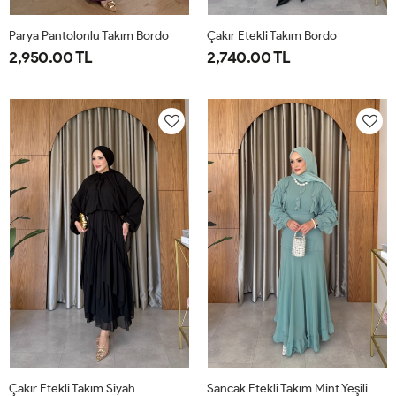
Parya Pantolonlu Takım Bordo
Çakır Etekli Takım Bordo
2,950.00 TL
2,740.00 TL
1-
2-
3-
1-
2-
38-
42-
46-
38-
42-
40
44
48
40
44
Çakır Etekli Takım Siyah
Sancak Etekli Takım Mint Yeşili