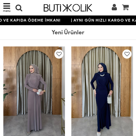
menü
KAPIDA ÖDEME İMKANI
| AYNI GÜN HIZLI KARGO VE KAPID
Yeni Ürünler