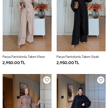
Parya Pantolonlu Takım Vizon
Parya Pantolonlu Takım Siyah
2,950.00 TL
2,950.00 TL
1-
2-
3-
1-
2-
3-
38-
42-
46-
38-
42-
46-
40
44
48
40
44
48