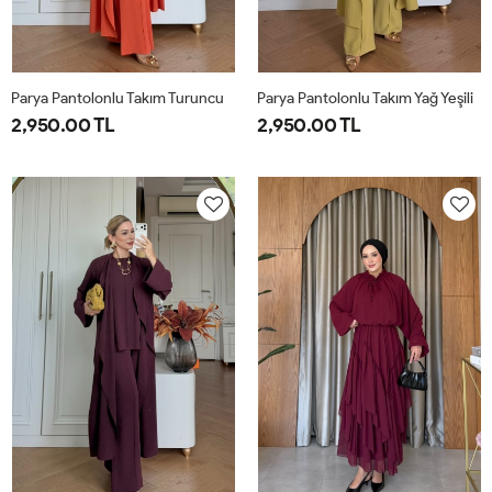
Parya Pantolonlu Takım Turuncu
Parya Pantolonlu Takım Yağ Yeşili
2,950.00 TL
2,950.00 TL
1-
2-
3-
1-
2-
3-
38-
42-
46-
38-
42-
46-
40
44
48
40
44
48