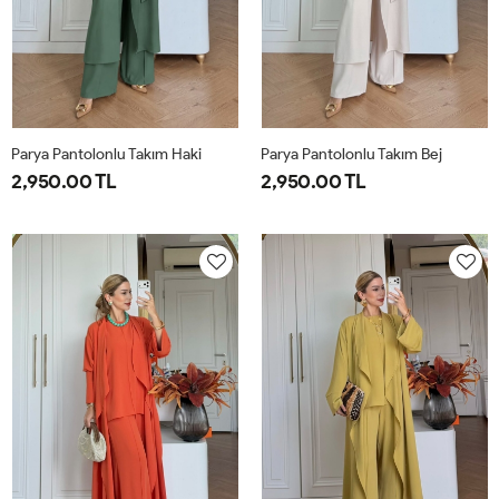
Parya Pantolonlu Takım Haki
Parya Pantolonlu Takım Bej
2,950.00 TL
2,950.00 TL
1-
2-
3-
1-
2-
3-
38-
42-
46-
38-
42-
46-
40
44
48
40
44
48