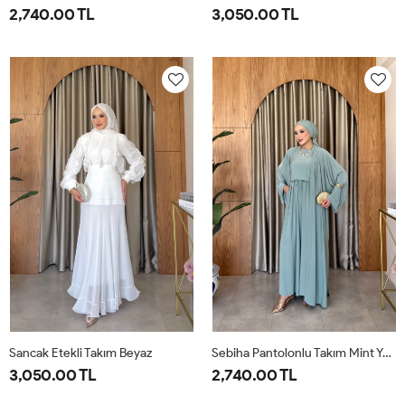
2,740.00 TL
3,050.00 TL
1-
2-
38
40
42
44
46
38-
42-
40
44
Sancak Etekli Takım Beyaz
Sebiha Pantolonlu Takım Mint Yeşili
3,050.00 TL
2,740.00 TL