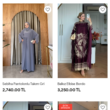
38
40
42
44
46
1-
2-
38-
42-
40
44
Sebiha Pantolonlu Takım Gri
Balkız Elbise Bordo
2,740.00 TL
3,250.00 TL
1-
2-
1-
2-
38-
42-
38-
42-
ÖN
SİPARİŞTİR