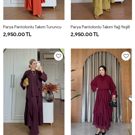
Parya Pantolonlu Takım Turuncu
Parya Pantolonlu Takım Yağ Yeşili
2,950.00 TL
2,950.00 TL
1-
2-
3-
1-
2-
3-
38-
42-
46-
38-
42-
46-
40
44
48
40
44
48