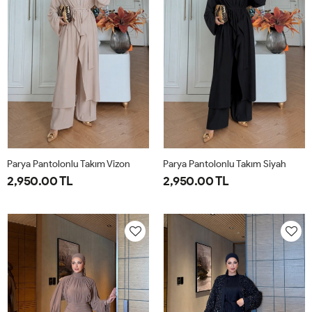
Parya Pantolonlu Takım Vizon
Parya Pantolonlu Takım Siyah
2,950.00 TL
2,950.00 TL
1-
2-
3-
1-
2-
3-
38-
42-
46-
38-
42-
46-
40
44
48
40
44
48