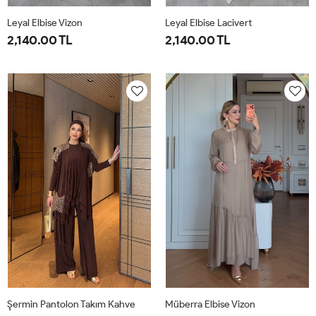
Leyal Elbise Vizon
Leyal Elbise Lacivert
2,140.00 TL
2,140.00 TL
38
40
42
44
46
38
40
42
44
46
Şermin Pantolon Takım Kahve
Müberra Elbise Vizon