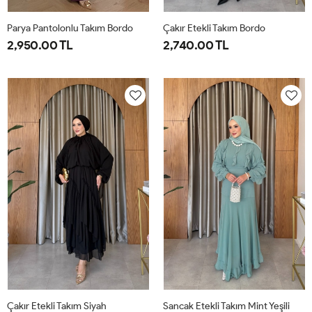
Parya Pantolonlu Takım Bordo
Çakır Etekli Takım Bordo
2,950.00 TL
2,740.00 TL
1-
2-
3-
1-
2-
38-
42-
46-
38-
42-
40
44
48
40
44
Çakır Etekli Takım Siyah
Sancak Etekli Takım Mint Yeşili