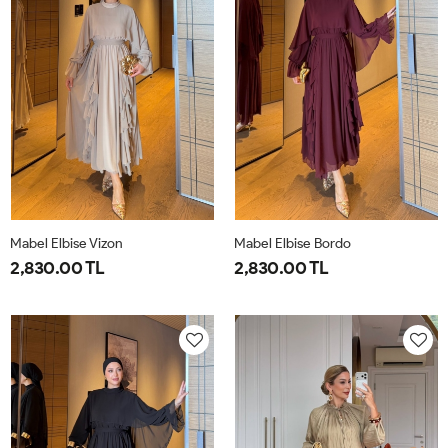
Mabel Elbise Vizon
Mabel Elbise Bordo
2,830.00 TL
2,830.00 TL
38
40
42
44
38
40
42
44