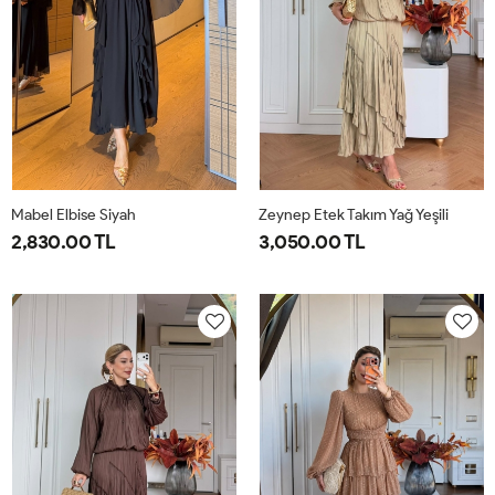
Mabel Elbise Siyah
Zeynep Etek Takım Yağ Yeşili
2,830.00 TL
3,050.00 TL
38
40
42
44
1-
2-
38-
42-
40-
44-
42
46