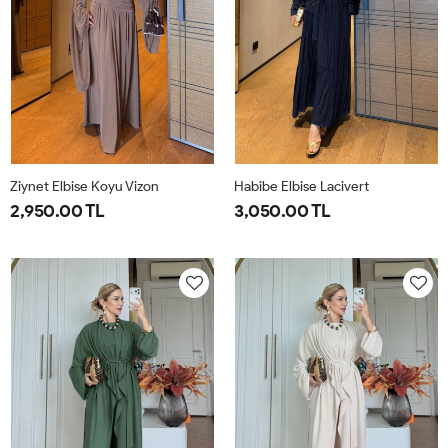
Ziynet Elbise Koyu Vizon
Habibe Elbise Lacivert
2,950.00 TL
3,050.00 TL
38
40
42
44
38
40
42
44