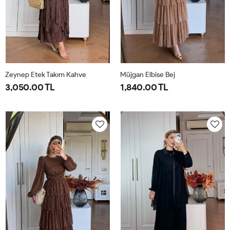
Zeynep Etek Takım Kahve
Müjgan Elbise Bej
3,050.00 TL
1,840.00 TL
1-
2-
38
40
42
44
38-
42-
40-
44-
42
46