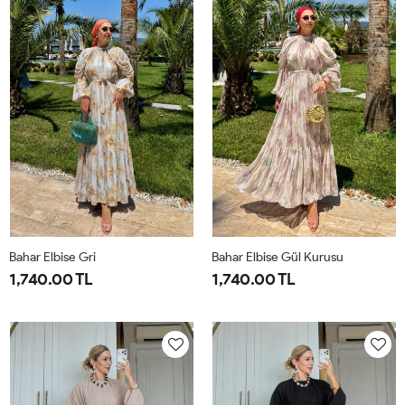
44
50
Bahar Elbise Gri
Bahar Elbise Gül Kurusu
1,740.00 TL
1,740.00 TL
1-
2-
1-
2-
38-
42-
38-
42-
40
44
40
44