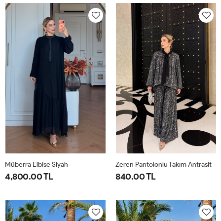
40-
46-
40-
46-
42-
48-
42-
48-
44
50
44
50
Müberra Elbise Siyah
Zeren Pantolonlu Takım Antrasit
4,800.00 TL
840.00 TL
1-
2-
1-
2-
3-
4-
40-
46-
38-
42-
44-
48-
42-
48-
40
44
46
50