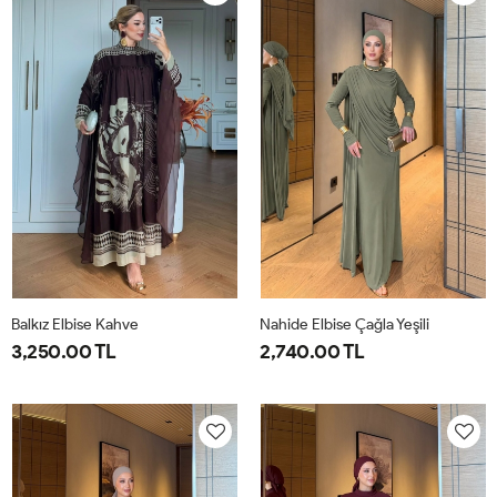
40
44
40
44
Balkız Elbise Kahve
Nahide Elbise Çağla Yeşili
3,250.00 TL
2,740.00 TL
1-
2-
40
42
44
46
38-
42-
40
44