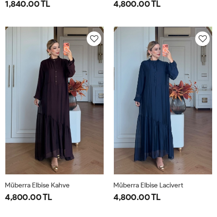
1,840.00 TL
4,800.00 TL
1-
2-
1-
2-
38-
42-
40-
46-
40
44
42-
48-
44
50
Müberra Elbise Kahve
Müberra Elbise Lacivert
4,800.00 TL
4,800.00 TL
1-
2-
1-
2-