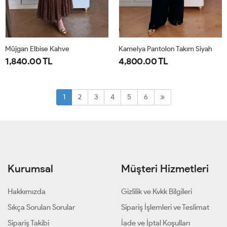
Müjgan Elbise Kahve
Kamelya Pantolon Takım Siyah
1,840.00 TL
4,800.00 TL
38
40
42
44
1-
2-
38-
44-
1
2
3
4
5
6
40-
46-
42
48
Kurumsal
Müşteri Hizmetleri
Hakkımızda
Gizlilik ve Kvkk Bilgileri
Sıkça Sorulan Sorular
Sipariş İşlemleri ve Teslimat
Sipariş Takibi
İade ve İptal Koşulları